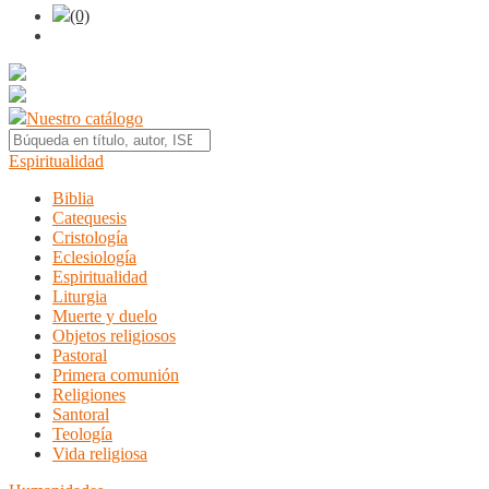
(0)
Nuestro catálogo
Espiritualidad
Biblia
Catequesis
Cristología
Eclesiología
Espiritualidad
Liturgia
Muerte y duelo
Objetos religiosos
Pastoral
Primera comunión
Religiones
Santoral
Teología
Vida religiosa