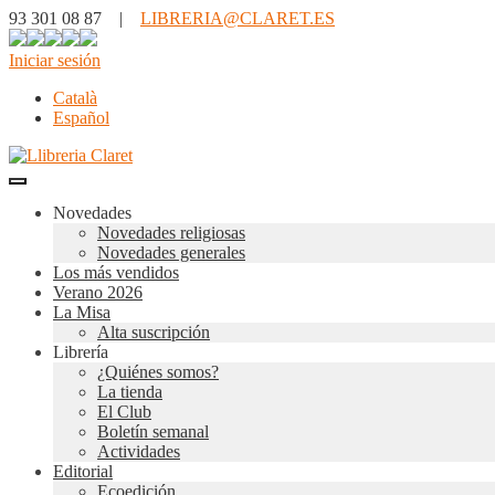
93 301 08 87 |
LIBRERIA@CLARET.ES
Iniciar sesión
Català
Español
Novedades
Novedades religiosas
Novedades generales
Los más vendidos
Verano 2026
La Misa
Alta suscripción
Librería
¿Quiénes somos?
La tienda
El Club
Boletín semanal
Actividades
Editorial
Ecoedición