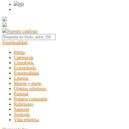
(0)
Nuestro catálogo
Espiritualidad
Biblia
Catequesis
Cristología
Eclesiología
Espiritualidad
Liturgia
Muerte y duelo
Objetos religiosos
Pastoral
Primera comunión
Religiones
Santoral
Teología
Vida religiosa