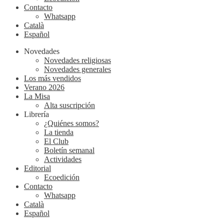
Contacto
Whatsapp
Català
Español
Novedades
Novedades religiosas
Novedades generales
Los más vendidos
Verano 2026
La Misa
Alta suscripción
Librería
¿Quiénes somos?
La tienda
El Club
Boletín semanal
Actividades
Editorial
Ecoedición
Contacto
Whatsapp
Català
Español