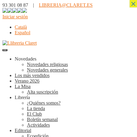
×
93 301 08 87 |
LIBRERIA@CLARET.ES
Iniciar sesión
Català
Español
Novedades
Novedades religiosas
Novedades generales
Los más vendidos
Verano 2026
La Misa
Alta suscripción
Librería
¿Quiénes somos?
La tienda
El Club
Boletín semanal
Actividades
Editorial
Ecoedición