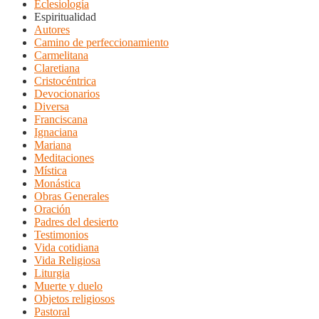
Eclesiología
Espiritualidad
Autores
Camino de perfeccionamiento
Carmelitana
Claretiana
Cristocéntrica
Devocionarios
Diversa
Franciscana
Ignaciana
Mariana
Meditaciones
Mística
Monástica
Obras Generales
Oración
Padres del desierto
Testimonios
Vida cotidiana
Vida Religiosa
Liturgia
Muerte y duelo
Objetos religiosos
Pastoral