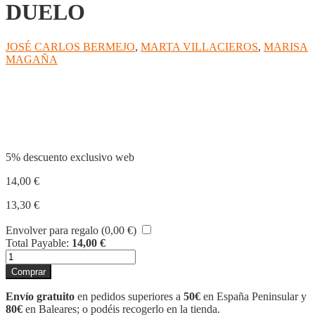
DUELO
JOSÉ CARLOS BERMEJO
,
MARTA VILLACIEROS
,
MARISA
MAGAÑA
Compartir
5% descuento exclusivo web
14,00
€
13,30
€
Envolver para regalo (
0,00
€
)
Total Payable:
14,00
€
LAS
CINCO
Comprar
PULGAS
DEL
Envío gratuito
en pedidos superiores a
50€
en España Peninsular y
DUELO
80€
en Baleares; o podéis recogerlo en la tienda.