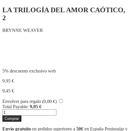
LA TRILOGÍA DEL AMOR CAÓTICO,
2
BRYNNE WEAVER
Compartir
5% descuento exclusivo web
9,95
€
9,45
€
Envolver para regalo (
0,00
€
)
Total Payable:
9,95
€
LEATHER
&
Comprar
LARK
cantidad
Envío gratuito
en pedidos superiores a
50€
en España Peninsular y