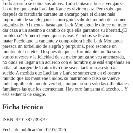
Todo asesino se cobra sus almas. Todo fantasma busca venganza.
Lo único que ansía Lachlan Kane es vivir en paz. Pero sabe que,
después de fastidiarla durante un encargo para el cliente más
importante de su jefe, jamás conseguirá salir del mundo del crimen
organizado. Al menos, hasta que Lark Montague le ofrece un trato:
dar caza a un asesino a cambio de que ella garantice su libertad.¿El
problema? Primero tienen que casarse. Y ambos se llevan a
matar.Puede que la cantante y compositora indie Lark Montague
parezca un torbellino de alegría y purpurina, pero esconde un
montón de secretos. Después de que su formidable familia sufra
varios reveses y la felicidad de su mejor amiga se vea amenazada,
no duda en llegar a un acuerdo con el hombre que está empeñada en
odiar, al margen de lo atractivo que sea el taciturno asesino a
sueldo.A medida que Lachlan y Lark se sumergen en el oscuro
mundo que los mantiene unidos, su matrimonio falso se vuelve
indistinguible de uno de verdad, aunque no son solo las dificultades
familiares las que los atormentan. Hay otro fantasma al acecho… Y
está sediento de sangre.
Ficha técnica
ISBN:
9791387739379
Fecha de publicación:
01/05/2026