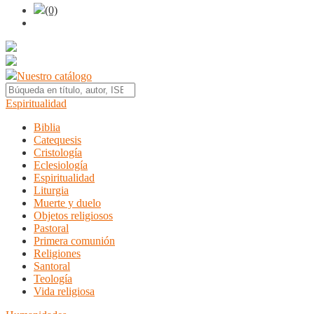
(0)
Nuestro catálogo
Espiritualidad
Biblia
Catequesis
Cristología
Eclesiología
Espiritualidad
Liturgia
Muerte y duelo
Objetos religiosos
Pastoral
Primera comunión
Religiones
Santoral
Teología
Vida religiosa