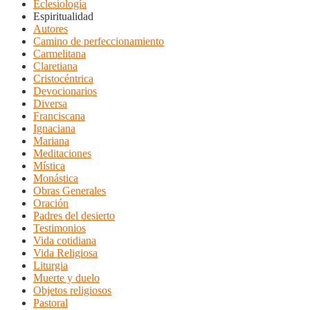
Eclesiología
Espiritualidad
Autores
Camino de perfeccionamiento
Carmelitana
Claretiana
Cristocéntrica
Devocionarios
Diversa
Franciscana
Ignaciana
Mariana
Meditaciones
Mística
Monástica
Obras Generales
Oración
Padres del desierto
Testimonios
Vida cotidiana
Vida Religiosa
Liturgia
Muerte y duelo
Objetos religiosos
Pastoral