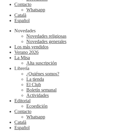
Contacto
Whatsapp
Català
Español
Novedades
Novedades religiosas
Novedades generales
Los más vendidos
Verano 2026
La Misa
Alta suscripción
Librería
¿Quiénes somos?
La tienda
El Club
Boletín semanal
Actividades
Editorial
Ecoedición
Contacto
Whatsapp
Català
Español