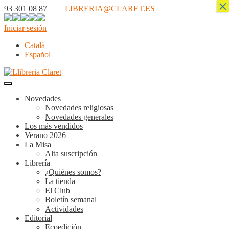
×
93 301 08 87 |
LIBRERIA@CLARET.ES
Iniciar sesión
Català
Español
Novedades
Novedades religiosas
Novedades generales
Los más vendidos
Verano 2026
La Misa
Alta suscripción
Librería
¿Quiénes somos?
La tienda
El Club
Boletín semanal
Actividades
Editorial
Ecoedición