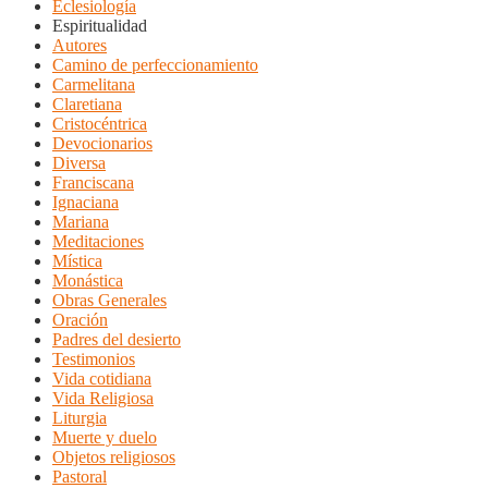
Eclesiología
Espiritualidad
Autores
Camino de perfeccionamiento
Carmelitana
Claretiana
Cristocéntrica
Devocionarios
Diversa
Franciscana
Ignaciana
Mariana
Meditaciones
Mística
Monástica
Obras Generales
Oración
Padres del desierto
Testimonios
Vida cotidiana
Vida Religiosa
Liturgia
Muerte y duelo
Objetos religiosos
Pastoral