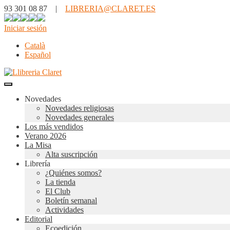
93 301 08 87 |
LIBRERIA@CLARET.ES
Iniciar sesión
Català
Español
Novedades
Novedades religiosas
Novedades generales
Los más vendidos
Verano 2026
La Misa
Alta suscripción
Librería
¿Quiénes somos?
La tienda
El Club
Boletín semanal
Actividades
Editorial
Ecoedición