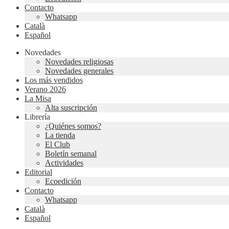
Contacto
Whatsapp
Català
Español
Novedades
Novedades religiosas
Novedades generales
Los más vendidos
Verano 2026
La Misa
Alta suscripción
Librería
¿Quiénes somos?
La tienda
El Club
Boletín semanal
Actividades
Editorial
Ecoedición
Contacto
Whatsapp
Català
Español