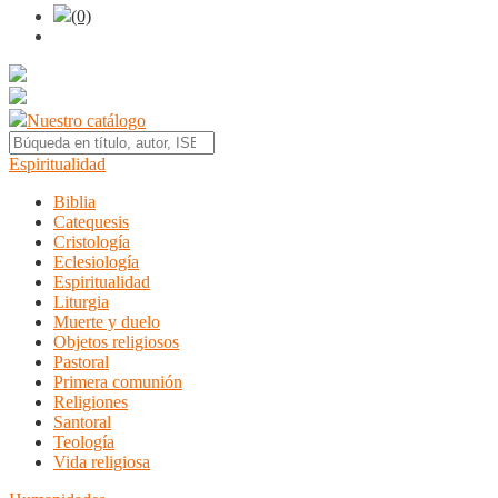
(0)
Nuestro catálogo
Espiritualidad
Biblia
Catequesis
Cristología
Eclesiología
Espiritualidad
Liturgia
Muerte y duelo
Objetos religiosos
Pastoral
Primera comunión
Religiones
Santoral
Teología
Vida religiosa