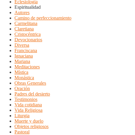
Eclesiología
Espiritualidad
Autores
Camino de perfeccionamiento
Carmelitana
Claretiana
Cristocéntrica
Devocionarios
Diversa
Franciscana
Ignaciana
Mariana
Meditaciones
Mística
Monástica
Obras Generales
Oración
Padres del desierto
Testimonios
Vida cotidiana
Vida Religiosa
Liturgia
Muerte y duelo
Objetos religiosos
Pastoral