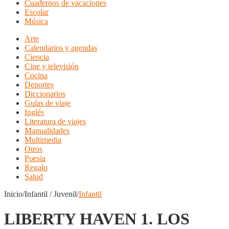
Cuadernos de vacaciones
Escolar
Música
Arte
Calendarios y agendas
Ciencia
Cine y televisión
Cocina
Deportes
Diccionarios
Guías de viaje
Inglés
Literatura de viajes
Manualidades
Multimedia
Otros
Poesia
Regalo
Salud
Inicio/Infantil / Juvenil/
Infantil
LIBERTY HAVEN 1. LOS