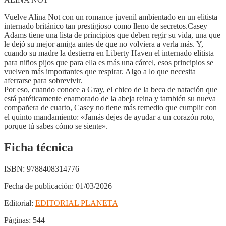
Vuelve Alina Not con un romance juvenil ambientado en un elitista
internado británico tan prestigioso como lleno de secretos.Casey
Adams tiene una lista de principios que deben regir su vida, una que
le dejó su mejor amiga antes de que no volviera a verla más. Y,
cuando su madre la destierra en Liberty Haven el internado elitista
para niños pijos que para ella es más una cárcel, esos principios se
vuelven más importantes que respirar. Algo a lo que necesita
aferrarse para sobrevivir.
Por eso, cuando conoce a Gray, el chico de la beca de natación que
está patéticamente enamorado de la abeja reina y también su nueva
compañera de cuarto, Casey no tiene más remedio que cumplir con
el quinto mandamiento: «Jamás dejes de ayudar a un corazón roto,
porque tú sabes cómo se siente».
Ficha técnica
ISBN:
9788408314776
Fecha de publicación:
01/03/2026
Editorial:
EDITORIAL PLANETA
Páginas:
544