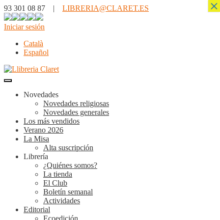
×
93 301 08 87 |
LIBRERIA@CLARET.ES
Iniciar sesión
Català
Español
Novedades
Novedades religiosas
Novedades generales
Los más vendidos
Verano 2026
La Misa
Alta suscripción
Librería
¿Quiénes somos?
La tienda
El Club
Boletín semanal
Actividades
Editorial
Ecoedición