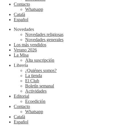
Contacto
Whatsapp
Català
Español
Novedades
Novedades religiosas
Novedades generales
Los más vendidos
Verano 2026
La Misa
Alta suscripción
Librería
¿Quiénes somos?
La tienda
El Club
Boletín semanal
Actividades
Editorial
Ecoedición
Contacto
Whatsapp
Català
Español