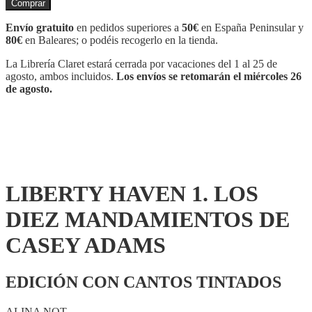
Comprar
1.
LOS
Envío gratuito
en pedidos superiores a
50€
en España Peninsular y
DIEZ
80€
en Baleares; o podéis recogerlo en la tienda.
MANDAMIENTOS
DE
La Librería Claret estará cerrada por vacaciones del 1 al 25 de
CASEY
agosto, ambos incluidos.
Los envíos se retomarán el miércoles 26
ADAMS
de agosto.
cantidad
LIBERTY HAVEN 1. LOS
DIEZ MANDAMIENTOS DE
CASEY ADAMS
EDICIÓN CON CANTOS TINTADOS
ALINA NOT