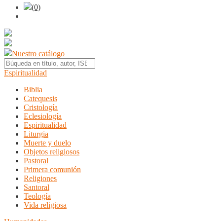
(0)
Nuestro catálogo
Espiritualidad
Biblia
Catequesis
Cristología
Eclesiología
Espiritualidad
Liturgia
Muerte y duelo
Objetos religiosos
Pastoral
Primera comunión
Religiones
Santoral
Teología
Vida religiosa