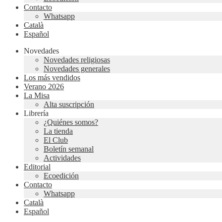
Contacto
Whatsapp
Català
Español
Novedades
Novedades religiosas
Novedades generales
Los más vendidos
Verano 2026
La Misa
Alta suscripción
Librería
¿Quiénes somos?
La tienda
El Club
Boletín semanal
Actividades
Editorial
Ecoedición
Contacto
Whatsapp
Català
Español