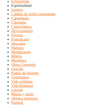
Eclesiología
Espiritualidad
Autores
Camino de perfeccionamiento
Carmelitana
Claretiana
Cristocéntrica
Devocionarios
Diversa
Franciscana
Ignaciana
Mariana
Meditaciones
Mística
Monástica
Obras Generales
Oración
Padres del desierto
Testimonios
Vida cotidiana
Vida Religiosa
Liturgia
Muerte y duelo
Objetos religiosos
Pastoral