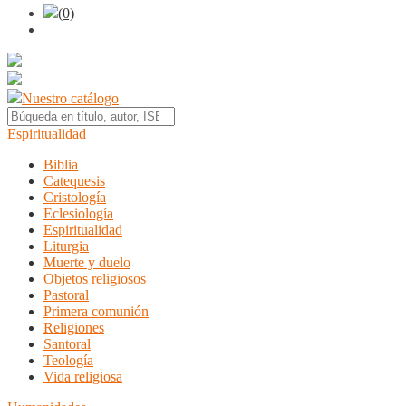
(0)
Nuestro catálogo
Espiritualidad
Biblia
Catequesis
Cristología
Eclesiología
Espiritualidad
Liturgia
Muerte y duelo
Objetos religiosos
Pastoral
Primera comunión
Religiones
Santoral
Teología
Vida religiosa