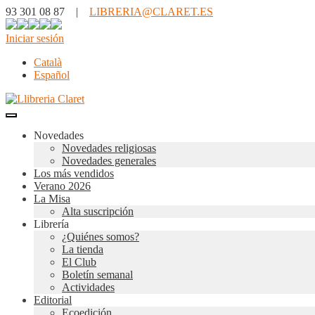
93 301 08 87 |
LIBRERIA@CLARET.ES
Iniciar sesión
Català
Español
Novedades
Novedades religiosas
Novedades generales
Los más vendidos
Verano 2026
La Misa
Alta suscripción
Librería
¿Quiénes somos?
La tienda
El Club
Boletín semanal
Actividades
Editorial
Ecoedición