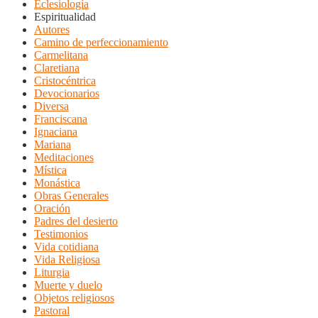
Eclesiología
Espiritualidad
Autores
Camino de perfeccionamiento
Carmelitana
Claretiana
Cristocéntrica
Devocionarios
Diversa
Franciscana
Ignaciana
Mariana
Meditaciones
Mística
Monástica
Obras Generales
Oración
Padres del desierto
Testimonios
Vida cotidiana
Vida Religiosa
Liturgia
Muerte y duelo
Objetos religiosos
Pastoral