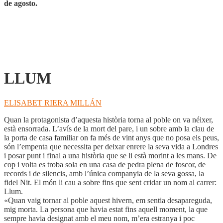
de agosto.
LLUM
ELISABET RIERA MILLÁN
Quan la protagonista d’aquesta història torna al poble on va néixer,
està ensorrada. L’avís de la mort del pare, i un sobre amb la clau de
la porta de casa familiar on fa més de vint anys que no posa els peus,
són l’empenta que necessita per deixar enrere la seva vida a Londres
i posar punt i final a una història que se li està morint a les mans. De
cop i volta es troba sola en una casa de pedra plena de foscor, de
records i de silencis, amb l’única companyia de la seva gossa, la
fidel Nit. El món li cau a sobre fins que sent cridar un nom al carrer:
Llum.
«Quan vaig tornar al poble aquest hivern, em sentia desapareguda,
mig morta. La persona que havia estat fins aquell moment, la que
sempre havia designat amb el meu nom, m’era estranya i poc