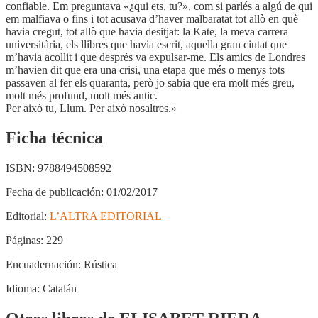
confiable. Em preguntava «¿qui ets, tu?», com si parlés a algú de qui
em malfiava o fins i tot acusava d’haver malbaratat tot allò en què
havia cregut, tot allò que havia desitjat: la Kate, la meva carrera
universitària, els llibres que havia escrit, aquella gran ciutat que
m’havia acollit i que després va expulsar-me. Els amics de Londres
m’havien dit que era una crisi, una etapa que més o menys tots
passaven al fer els quaranta, però jo sabia que era molt més greu,
molt més profund, molt més antic.
Per això tu, Llum. Per això nosaltres.»
Ficha técnica
ISBN:
9788494508592
Fecha de publicación:
01/02/2017
Editorial:
L’ALTRA EDITORIAL
Páginas:
229
Encuadernación:
Rústica
Idioma:
Catalán