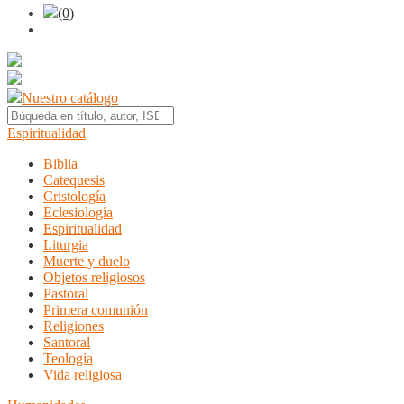
(0)
Nuestro catálogo
Espiritualidad
Biblia
Catequesis
Cristología
Eclesiología
Espiritualidad
Liturgia
Muerte y duelo
Objetos religiosos
Pastoral
Primera comunión
Religiones
Santoral
Teología
Vida religiosa