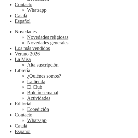
Contacto
Whatsapp
Català
Español
Novedades
Novedades religiosas
Novedades generales
Los más vendidos
Verano 2026
La Misa
Alta suscripción
Librería
¿Quiénes somos?
La tienda
El Club
Boletín semanal
Actividades
Editorial
Ecoedición
Contacto
Whatsapp
Català
Español