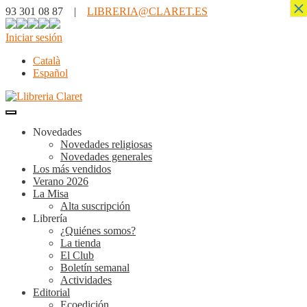
×
93 301 08 87 |
LIBRERIA@CLARET.ES
Iniciar sesión
Català
Español
Novedades
Novedades religiosas
Novedades generales
Los más vendidos
Verano 2026
La Misa
Alta suscripción
Librería
¿Quiénes somos?
La tienda
El Club
Boletín semanal
Actividades
Editorial
Ecoedición