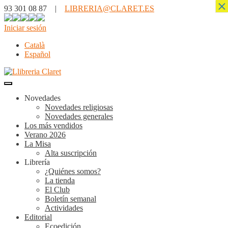
×
93 301 08 87 |
LIBRERIA@CLARET.ES
Iniciar sesión
Català
Español
Novedades
Novedades religiosas
Novedades generales
Los más vendidos
Verano 2026
La Misa
Alta suscripción
Librería
¿Quiénes somos?
La tienda
El Club
Boletín semanal
Actividades
Editorial
Ecoedición