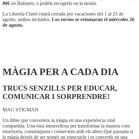
DIA
80€
en Baleares; o podéis recogerlo en la tienda.
cantidad
La Librería Claret estará cerrada por vacaciones del 1 al 25 de
agosto, ambos incluidos.
Los envíos se retomarán el miércoles 26
de agosto.
MÀGIA PER A CADA DIA
TRUCS SENZILLS PER EDUCAR,
COMUNICAR I SORPRENDRE!
MAG STIGMAN
Un llibre que converteix la màgia en una experiència vital
compartida. Una eina meravellosa per transformar la manera com
ensenyem, comuniquem i connectem amb els altres.Què passaria si
la màgia deixés de ser només un espectacle i es convertís en una