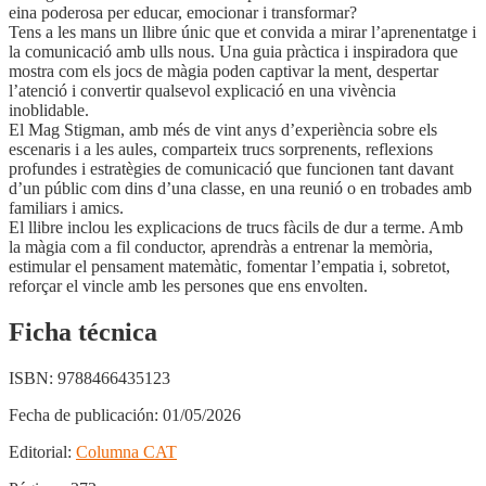
eina poderosa per educar, emocionar i transformar?
Tens a les mans un llibre únic que et convida a mirar l’aprenentatge i
la comunicació amb ulls nous. Una guia pràctica i inspiradora que
mostra com els jocs de màgia poden captivar la ment, despertar
l’atenció i convertir qualsevol explicació en una vivència
inoblidable.
El Mag Stigman, amb més de vint anys d’experiència sobre els
escenaris i a les aules, comparteix trucs sorprenents, reflexions
profundes i estratègies de comunicació que funcionen tant davant
d’un públic com dins d’una classe, en una reunió o en trobades amb
familiars i amics.
El llibre inclou les explicacions de trucs fàcils de dur a terme. Amb
la màgia com a fil conductor, aprendràs a entrenar la memòria,
estimular el pensament matemàtic, fomentar l’empatia i, sobretot,
reforçar el vincle amb les persones que ens envolten.
Ficha técnica
ISBN:
9788466435123
Fecha de publicación:
01/05/2026
Editorial:
Columna CAT