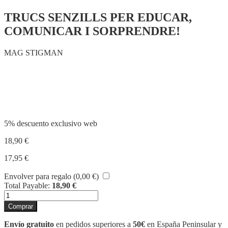
TRUCS SENZILLS PER EDUCAR,
COMUNICAR I SORPRENDRE!
MAG STIGMAN
Compartir
5% descuento exclusivo web
18,90
€
17,95
€
Envolver para regalo (
0,00
€
)
Total Payable:
18,90
€
MÀGIA
PER
Comprar
A
CADA
Envío gratuito
en pedidos superiores a
50€
en España Peninsular y