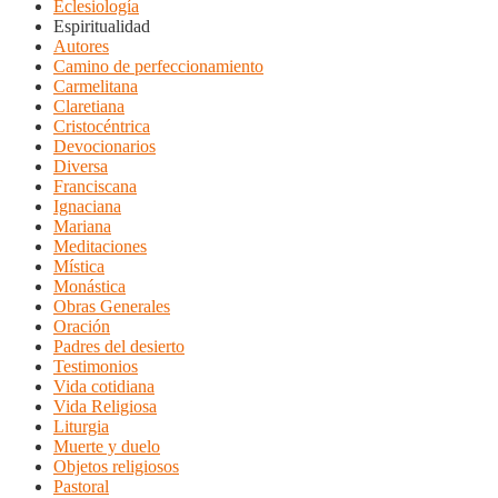
Eclesiología
Espiritualidad
Autores
Camino de perfeccionamiento
Carmelitana
Claretiana
Cristocéntrica
Devocionarios
Diversa
Franciscana
Ignaciana
Mariana
Meditaciones
Mística
Monástica
Obras Generales
Oración
Padres del desierto
Testimonios
Vida cotidiana
Vida Religiosa
Liturgia
Muerte y duelo
Objetos religiosos
Pastoral