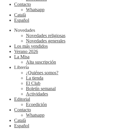
Contacto
Whatsapp
Català
Español
Novedades
Novedades religiosas
Novedades generales
Los más vendidos
Verano 2026
La Misa
Alta suscripción
Librería
¿Quiénes somos?
La tienda
El Club
Boletín semanal
Actividades
Editorial
Ecoedición
Contacto
Whatsapp
Català
Español