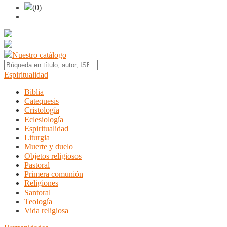
(0)
Nuestro catálogo
Espiritualidad
Biblia
Catequesis
Cristología
Eclesiología
Espiritualidad
Liturgia
Muerte y duelo
Objetos religiosos
Pastoral
Primera comunión
Religiones
Santoral
Teología
Vida religiosa