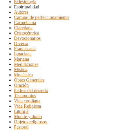
Eclesiología
Espiritualidad
Autores
Camino de perfeccionamiento
Carmelitana
Claretiana
Cristocéntrica
Devocionarios
Diversa
Franciscana
Ignaciana
Mariana
Meditaciones
Mística
Monástica
Obras Generales
Oración
Padres del desierto
Testimonios
Vida cotidiana
Vida Religiosa
Liturgia
Muerte y duelo
Objetos religiosos
Pastoral