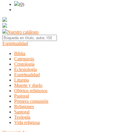
(0)
Nuestro catálogo
Espiritualidad
Biblia
Catequesis
Cristología
Eclesiología
Espiritualidad
Liturgia
Muerte y duelo
Objetos religiosos
Pastoral
Primera comunión
Religiones
Santoral
Teología
Vida religiosa