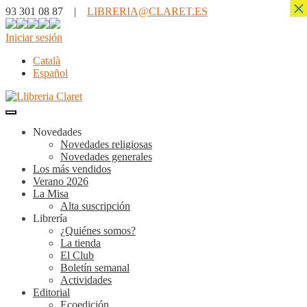
×
93 301 08 87 |
LIBRERIA@CLARET.ES
Iniciar sesión
Català
Español
Novedades
Novedades religiosas
Novedades generales
Los más vendidos
Verano 2026
La Misa
Alta suscripción
Librería
¿Quiénes somos?
La tienda
El Club
Boletín semanal
Actividades
Editorial
Ecoedición