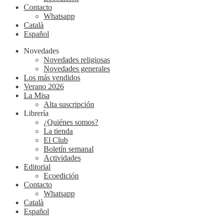
Contacto
Whatsapp
Català
Español
Novedades
Novedades religiosas
Novedades generales
Los más vendidos
Verano 2026
La Misa
Alta suscripción
Librería
¿Quiénes somos?
La tienda
El Club
Boletín semanal
Actividades
Editorial
Ecoedición
Contacto
Whatsapp
Català
Español