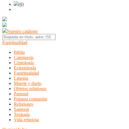
(0)
Nuestro catálogo
Espiritualidad
Biblia
Catequesis
Cristología
Eclesiología
Espiritualidad
Liturgia
Muerte y duelo
Objetos religiosos
Pastoral
Primera comunión
Religiones
Santoral
Teología
Vida religiosa