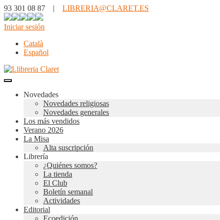
93 301 08 87 |
LIBRERIA@CLARET.ES
Iniciar sesión
Català
Español
Novedades
Novedades religiosas
Novedades generales
Los más vendidos
Verano 2026
La Misa
Alta suscripción
Librería
¿Quiénes somos?
La tienda
El Club
Boletín semanal
Actividades
Editorial
Ecoedición