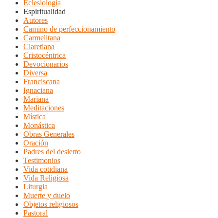
Eclesiología
Espiritualidad
Autores
Camino de perfeccionamiento
Carmelitana
Claretiana
Cristocéntrica
Devocionarios
Diversa
Franciscana
Ignaciana
Mariana
Meditaciones
Mística
Monástica
Obras Generales
Oración
Padres del desierto
Testimonios
Vida cotidiana
Vida Religiosa
Liturgia
Muerte y duelo
Objetos religiosos
Pastoral