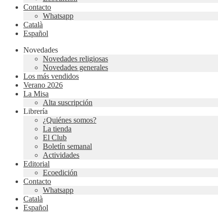
Contacto
Whatsapp
Català
Español
Novedades
Novedades religiosas
Novedades generales
Los más vendidos
Verano 2026
La Misa
Alta suscripción
Librería
¿Quiénes somos?
La tienda
El Club
Boletín semanal
Actividades
Editorial
Ecoedición
Contacto
Whatsapp
Català
Español