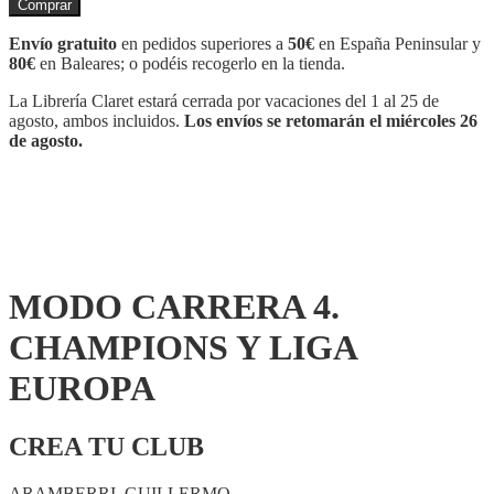
Comprar
4.
CHAMPIONS
Envío gratuito
en pedidos superiores a
50€
en España Peninsular y
Y
80€
en Baleares; o podéis recogerlo en la tienda.
LIGA
EUROPA
La Librería Claret estará cerrada por vacaciones del 1 al 25 de
cantidad
agosto, ambos incluidos.
Los envíos se retomarán el miércoles 26
de agosto.
MODO CARRERA 4.
CHAMPIONS Y LIGA
EUROPA
CREA TU CLUB
ARAMBERRI, GUILLERMO