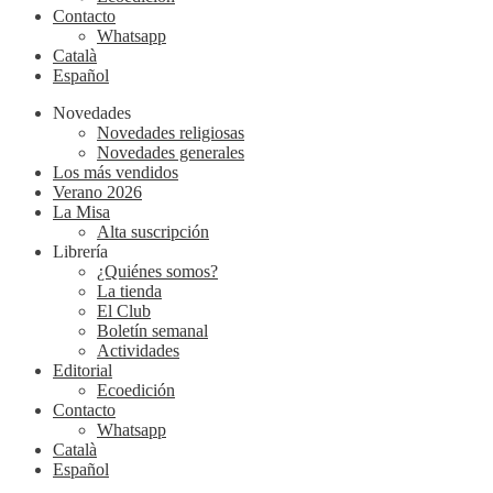
Contacto
Whatsapp
Català
Español
Novedades
Novedades religiosas
Novedades generales
Los más vendidos
Verano 2026
La Misa
Alta suscripción
Librería
¿Quiénes somos?
La tienda
El Club
Boletín semanal
Actividades
Editorial
Ecoedición
Contacto
Whatsapp
Català
Español