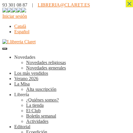
×
93 301 08 87 |
LIBRERIA@CLARET.ES
Iniciar sesión
Català
Español
Novedades
Novedades religiosas
Novedades generales
Los más vendidos
Verano 2026
La Misa
Alta suscripción
Librería
¿Quiénes somos?
La tienda
El Club
Boletín semanal
Actividades
Editorial
Ecoedición