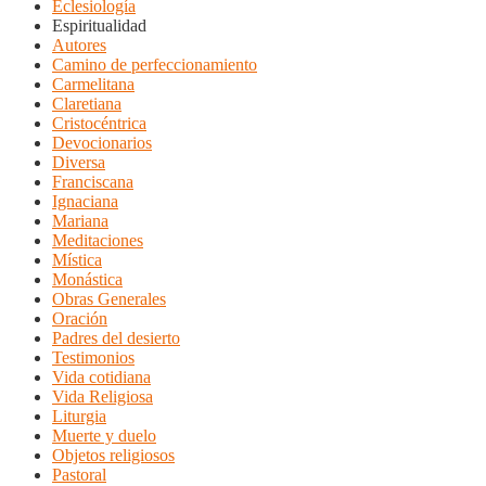
Eclesiología
Espiritualidad
Autores
Camino de perfeccionamiento
Carmelitana
Claretiana
Cristocéntrica
Devocionarios
Diversa
Franciscana
Ignaciana
Mariana
Meditaciones
Mística
Monástica
Obras Generales
Oración
Padres del desierto
Testimonios
Vida cotidiana
Vida Religiosa
Liturgia
Muerte y duelo
Objetos religiosos
Pastoral