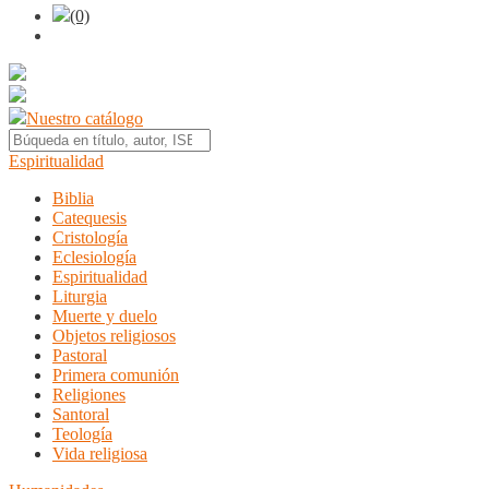
(0)
Nuestro catálogo
Espiritualidad
Biblia
Catequesis
Cristología
Eclesiología
Espiritualidad
Liturgia
Muerte y duelo
Objetos religiosos
Pastoral
Primera comunión
Religiones
Santoral
Teología
Vida religiosa