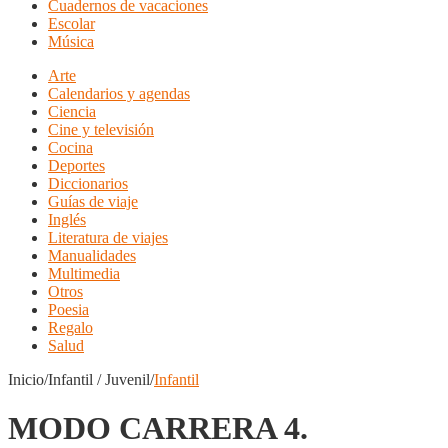
Cuadernos de vacaciones
Escolar
Música
Arte
Calendarios y agendas
Ciencia
Cine y televisión
Cocina
Deportes
Diccionarios
Guías de viaje
Inglés
Literatura de viajes
Manualidades
Multimedia
Otros
Poesia
Regalo
Salud
Inicio/Infantil / Juvenil/
Infantil
MODO CARRERA 4.