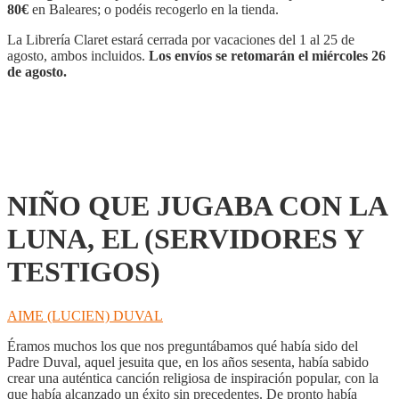
LA
80€
en Baleares; o podéis recogerlo en la tienda.
LUNA,
EL
La Librería Claret estará cerrada por vacaciones del 1 al 25 de
(SERVIDORES
agosto, ambos incluidos.
Los envíos se retomarán el miércoles 26
Y
de agosto.
TESTIGOS)
cantidad
NIÑO QUE JUGABA CON LA
LUNA, EL (SERVIDORES Y
TESTIGOS)
AIME (LUCIEN) DUVAL
Éramos muchos los que nos preguntábamos qué había sido del
Padre Duval, aquel jesuita que, en los años sesenta, había sabido
crear una auténtica canción religiosa de inspiración popular, con la
que había alcanzado un éxito sin precedentes. De pronto había