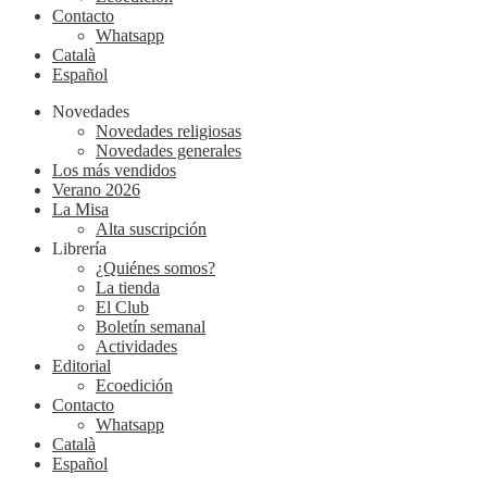
Contacto
Whatsapp
Català
Español
Novedades
Novedades religiosas
Novedades generales
Los más vendidos
Verano 2026
La Misa
Alta suscripción
Librería
¿Quiénes somos?
La tienda
El Club
Boletín semanal
Actividades
Editorial
Ecoedición
Contacto
Whatsapp
Català
Español