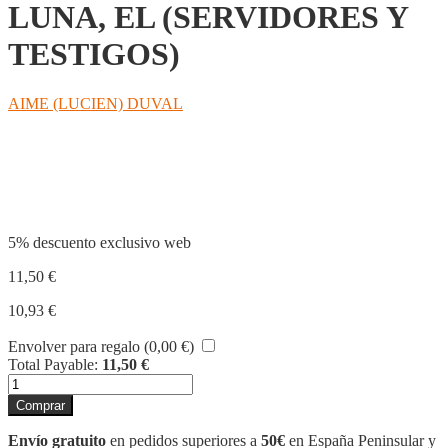
LUNA, EL (SERVIDORES Y
TESTIGOS)
AIME (LUCIEN) DUVAL
Compartir
5% descuento exclusivo web
11,50
€
10,93
€
Envolver para regalo (
0,00
€
)
Total Payable:
11,50
€
NIÑO
QUE
Comprar
JUGABA
CON
Envío gratuito
en pedidos superiores a
50€
en España Peninsular y