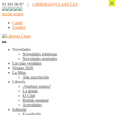
×
93 301 08 87 |
LIBRERIA@CLARET.ES
Iniciar sesión
Català
Español
Novedades
Novedades religiosas
Novedades generales
Los más vendidos
Verano 2026
La Misa
Alta suscripción
Librería
¿Quiénes somos?
La tienda
El Club
Boletín semanal
Actividades
Editorial
Ecoedición