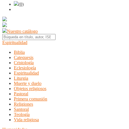
(0)
Nuestro catálogo
Espiritualidad
Biblia
Catequesis
Cristología
Eclesiología
Espiritualidad
Liturgia
Muerte y duelo
Objetos religiosos
Pastoral
Primera comunión
Religiones
Santoral
Teología
Vida religiosa