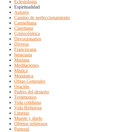
Eclesiología
Espiritualidad
Autores
Camino de perfeccionamiento
Carmelitana
Claretiana
Cristocéntrica
Devocionarios
Diversa
Franciscana
Ignaciana
Mariana
Meditaciones
Mística
Monástica
Obras Generales
Oración
Padres del desierto
Testimonios
Vida cotidiana
Vida Religiosa
Liturgia
Muerte y duelo
Objetos religiosos
Pastoral