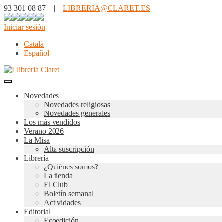
93 301 08 87 |
LIBRERIA@CLARET.ES
Iniciar sesión
Català
Español
Novedades
Novedades religiosas
Novedades generales
Los más vendidos
Verano 2026
La Misa
Alta suscripción
Librería
¿Quiénes somos?
La tienda
El Club
Boletín semanal
Actividades
Editorial
Ecoedición