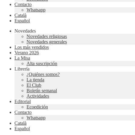
Contacto
Whatsapp
Català
Español
Novedades
Novedades religiosas
Novedades generales
Los más vendidos
Verano 2026
La Misa
Alta suscripción
Librería
¿Quiénes somos?
La tienda
El Club
Boletín semanal
Actividades
Editorial
Ecoedición
Contacto
Whatsapp
Català
Español