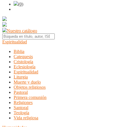
(0)
Nuestro catálogo
Espiritualidad
Biblia
Catequesis
Cristología
Eclesiología
Espiritualidad
Liturgia
Muerte y duelo
Objetos religiosos
Pastoral
Primera comunión
Religiones
Santoral
Teología
Vida religiosa