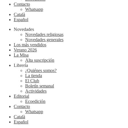
Contacto
Whatsapp
Català
Español
Novedades
Novedades religiosas
Novedades generales
Los más vendidos
Verano 2026
La Misa
Alta suscripción
Librería
¿Quiénes somos?
La tienda
El Club
Boletín semanal
Actividades
Editorial
Ecoedición
Contacto
Whatsapp
Català
Español