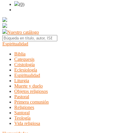
(0)
Nuestro catálogo
Espiritualidad
Biblia
Catequesis
Cristología
Eclesiología
Espiritualidad
Liturgia
Muerte y duelo
Objetos religiosos
Pastoral
Primera comunión
Religiones
Santoral
Teología
Vida religiosa