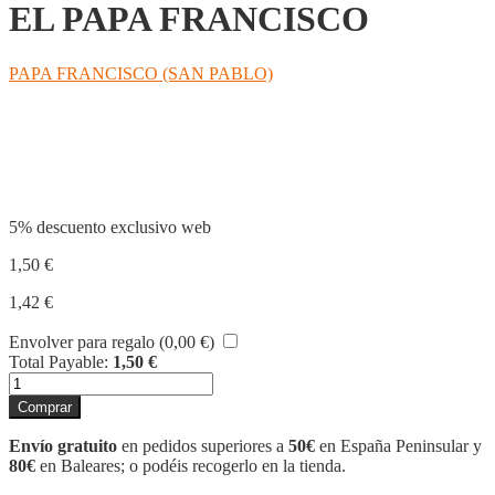
EL PAPA FRANCISCO
PAPA FRANCISCO (SAN PABLO)
Compartir
5% descuento exclusivo web
1,50
€
1,42
€
Envolver para regalo (
0,00
€
)
Total Payable:
1,50
€
ORAR
EN
Comprar
CUARESMA,
CON
Envío gratuito
en pedidos superiores a
50€
en España Peninsular y
EL
80€
en Baleares; o podéis recogerlo en la tienda.
PAPA