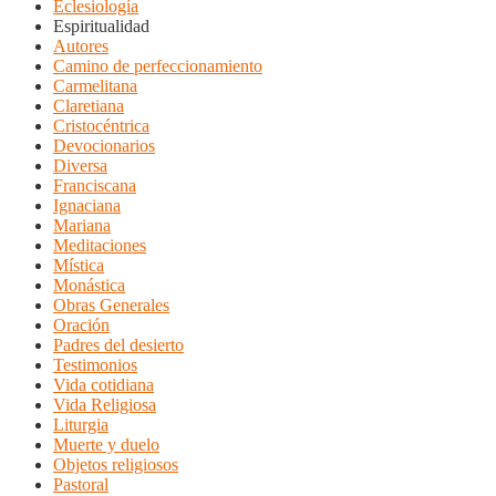
Eclesiología
Espiritualidad
Autores
Camino de perfeccionamiento
Carmelitana
Claretiana
Cristocéntrica
Devocionarios
Diversa
Franciscana
Ignaciana
Mariana
Meditaciones
Mística
Monástica
Obras Generales
Oración
Padres del desierto
Testimonios
Vida cotidiana
Vida Religiosa
Liturgia
Muerte y duelo
Objetos religiosos
Pastoral