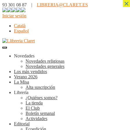
×
93 301 08 87 |
LIBRERIA@CLARET.ES
Iniciar sesión
Català
Español
Novedades
Novedades religiosas
Novedades generales
Los más vendidos
Verano 2026
La Misa
Alta suscripción
Librería
¿Quiénes somos?
La tienda
El Club
Boletín semanal
Actividades
Editorial
Ecoedición