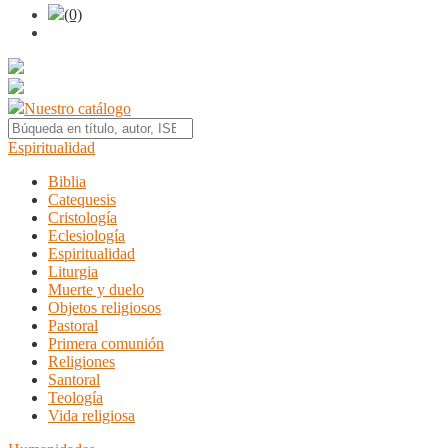
(0)
Nuestro catálogo
Espiritualidad
Biblia
Catequesis
Cristología
Eclesiología
Espiritualidad
Liturgia
Muerte y duelo
Objetos religiosos
Pastoral
Primera comunión
Religiones
Santoral
Teología
Vida religiosa