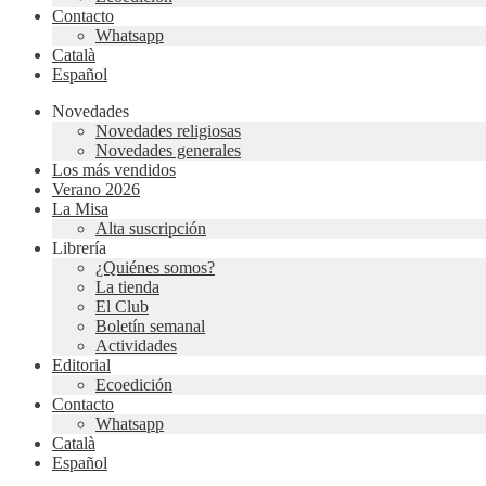
Contacto
Whatsapp
Català
Español
Novedades
Novedades religiosas
Novedades generales
Los más vendidos
Verano 2026
La Misa
Alta suscripción
Librería
¿Quiénes somos?
La tienda
El Club
Boletín semanal
Actividades
Editorial
Ecoedición
Contacto
Whatsapp
Català
Español