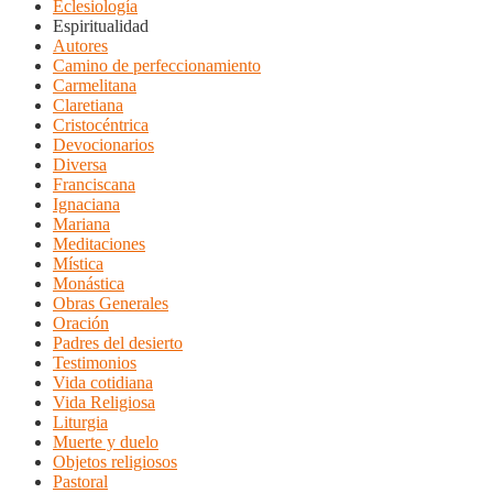
Eclesiología
Espiritualidad
Autores
Camino de perfeccionamiento
Carmelitana
Claretiana
Cristocéntrica
Devocionarios
Diversa
Franciscana
Ignaciana
Mariana
Meditaciones
Mística
Monástica
Obras Generales
Oración
Padres del desierto
Testimonios
Vida cotidiana
Vida Religiosa
Liturgia
Muerte y duelo
Objetos religiosos
Pastoral