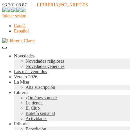
93 301 08 87 |
LIBRERIA@CLARET.ES
Iniciar sesión
Català
Español
Novedades
Novedades religiosas
Novedades generales
Los más vendidos
Verano 2026
La Misa
Alta suscripción
Librería
¿Quiénes somos?
La tienda
El Club
Boletín semanal
Actividades
Editorial
Ecoedición