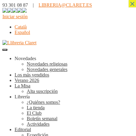
×
93 301 08 87 |
LIBRERIA@CLARET.ES
Iniciar sesión
Català
Español
Novedades
Novedades religiosas
Novedades generales
Los más vendidos
Verano 2026
La Misa
Alta suscripción
Librería
¿Quiénes somos?
La tienda
El Club
Boletín semanal
Actividades
Editorial
Ecoedición