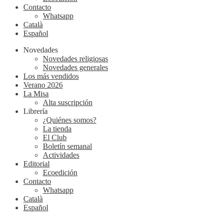
Contacto
Whatsapp
Català
Español
Novedades
Novedades religiosas
Novedades generales
Los más vendidos
Verano 2026
La Misa
Alta suscripción
Librería
¿Quiénes somos?
La tienda
El Club
Boletín semanal
Actividades
Editorial
Ecoedición
Contacto
Whatsapp
Català
Español