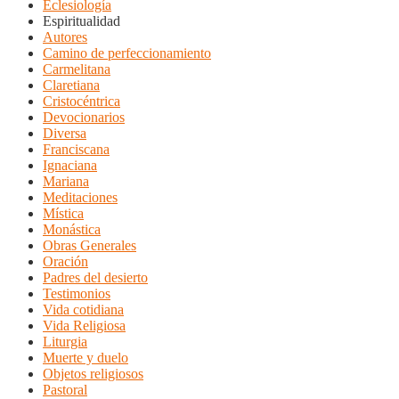
Eclesiología
Espiritualidad
Autores
Camino de perfeccionamiento
Carmelitana
Claretiana
Cristocéntrica
Devocionarios
Diversa
Franciscana
Ignaciana
Mariana
Meditaciones
Mística
Monástica
Obras Generales
Oración
Padres del desierto
Testimonios
Vida cotidiana
Vida Religiosa
Liturgia
Muerte y duelo
Objetos religiosos
Pastoral