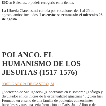
LOS
80€
en Baleares; o podéis recogerlo en la tienda.
JESUITAS
(1517-
La Librería Claret estará cerrada por vacaciones del 1 al 25 de
1576)
agosto, ambos incluidos.
Los envíos se retomarán el miércoles 26
cantidad
de agosto.
POLANCO. EL
HUMANISMO DE LOS
JESUITAS (1517-1576)
JOSÉ GARCÍA DE CASTRO, SJ
¿Secretario de San Ignacio? ¿Gobernante en la sombra? ¿Teólogo y
divulgador en los inicios de la espiritualidad ignaciana? ¿Quién fue?
Formado en el seno de una familia de pudientes comerciantes
burgaleses y tras una seria formación en París, Juan Alfonso de