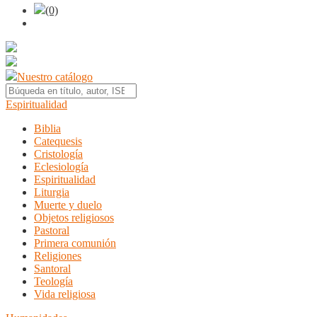
(0)
Nuestro catálogo
Espiritualidad
Biblia
Catequesis
Cristología
Eclesiología
Espiritualidad
Liturgia
Muerte y duelo
Objetos religiosos
Pastoral
Primera comunión
Religiones
Santoral
Teología
Vida religiosa