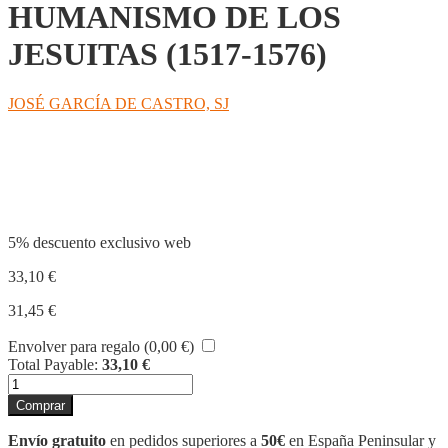
HUMANISMO DE LOS
JESUITAS (1517-1576)
JOSÉ GARCÍA DE CASTRO, SJ
Compartir
5% descuento exclusivo web
33,10
€
31,45
€
Envolver para regalo (
0,00
€
)
Total Payable:
33,10
€
POLANCO.
EL
Comprar
HUMANISMO
DE
Envío gratuito
en pedidos superiores a
50€
en España Peninsular y