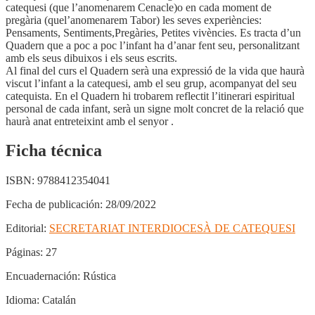
catequesi (que l’anomenarem Cenacle)o en cada moment de
pregària (quel’anomenarem Tabor) les seves experiències:
Pensaments, Sentiments,Pregàries, Petites vivències. Es tracta d’un
Quadern que a poc a poc l’infant ha d’anar fent seu, personalitzant
amb els seus dibuixos i els seus escrits.
Al final del curs el Quadern serà una expressió de la vida que haurà
viscut l’infant a la catequesi, amb el seu grup, acompanyat del seu
catequista. En el Quadern hi trobarem reflectit l’itinerari espiritual
personal de cada infant, serà un signe molt concret de la relació que
haurà anat entreteixint amb el senyor .
Ficha técnica
ISBN:
9788412354041
Fecha de publicación:
28/09/2022
Editorial:
SECRETARIAT INTERDIOCESÀ DE CATEQUESI
Páginas:
27
Encuadernación:
Rústica
Idioma:
Catalán