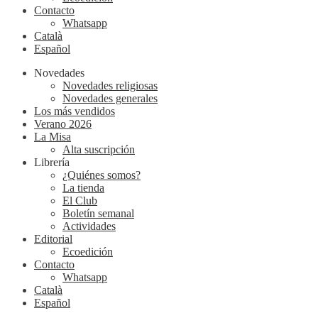
Contacto
Whatsapp
Català
Español
Novedades
Novedades religiosas
Novedades generales
Los más vendidos
Verano 2026
La Misa
Alta suscripción
Librería
¿Quiénes somos?
La tienda
El Club
Boletín semanal
Actividades
Editorial
Ecoedición
Contacto
Whatsapp
Català
Español