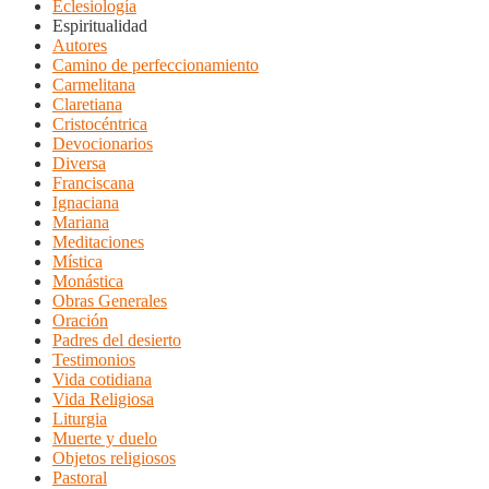
Eclesiología
Espiritualidad
Autores
Camino de perfeccionamiento
Carmelitana
Claretiana
Cristocéntrica
Devocionarios
Diversa
Franciscana
Ignaciana
Mariana
Meditaciones
Mística
Monástica
Obras Generales
Oración
Padres del desierto
Testimonios
Vida cotidiana
Vida Religiosa
Liturgia
Muerte y duelo
Objetos religiosos
Pastoral