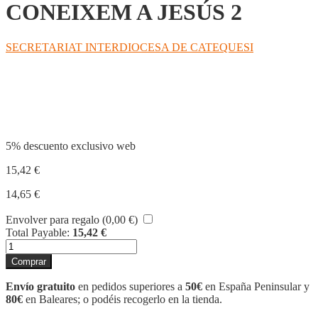
CONEIXEM A JESÚS 2
SECRETARIAT INTERDIOCESA DE CATEQUESI
Compartir
5% descuento exclusivo web
15,42
€
14,65
€
Envolver para regalo (
0,00
€
)
Total Payable:
15,42
€
QUADERN
DE
Comprar
VIDA.
CONEIXEM
Envío gratuito
en pedidos superiores a
50€
en España Peninsular y
A
80€
en Baleares; o podéis recogerlo en la tienda.
JESÚS