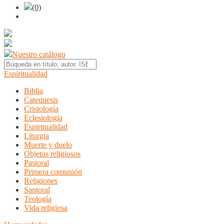
(0)
Nuestro catálogo
Espiritualidad
Biblia
Catequesis
Cristología
Eclesiología
Espiritualidad
Liturgia
Muerte y duelo
Objetos religiosos
Pastoral
Primera comunión
Religiones
Santoral
Teología
Vida religiosa