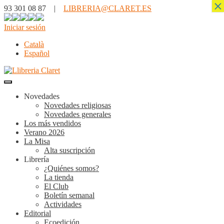
×
93 301 08 87 |
LIBRERIA@CLARET.ES
Iniciar sesión
Català
Español
Novedades
Novedades religiosas
Novedades generales
Los más vendidos
Verano 2026
La Misa
Alta suscripción
Librería
¿Quiénes somos?
La tienda
El Club
Boletín semanal
Actividades
Editorial
Ecoedición