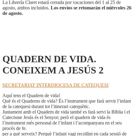
2
La Librería Claret estará cerrada por vacaciones del 1 al 25 de
cantidad
agosto, ambos incluidos.
Los envíos se retomarán el miércoles 26
de agosto.
QUADERN DE VIDA.
CONEIXEM A JESÚS 2
SECRETARIAT INTERDIOCESA DE CATEQUESI
Aquí tens el Quadern de vida!
Què és el Quaderns de vida? És l’instrument que farà servir l’infant
de la catequesi durant tot l’itinerari catequètic.
Juntament amb el Quadern de vida també es farà servi la Bíblia i el
Catecisme Jesús és el Senyor; però el quadern de vida és
l’instrument més personal de l’infant i l’acompanyara en el seu
procés de fe.
per a què serveix? Perquè l’infant vagi recollint en cada sessió de