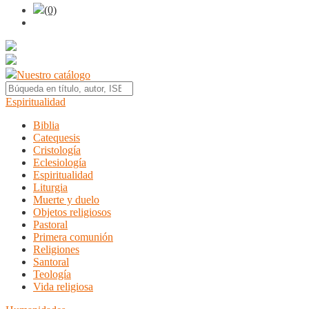
(0)
Nuestro catálogo
Espiritualidad
Biblia
Catequesis
Cristología
Eclesiología
Espiritualidad
Liturgia
Muerte y duelo
Objetos religiosos
Pastoral
Primera comunión
Religiones
Santoral
Teología
Vida religiosa