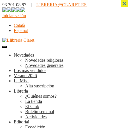
×
93 301 08 87 |
LIBRERIA@CLARET.ES
Iniciar sesión
Català
Español
Novedades
Novedades religiosas
Novedades generales
Los más vendidos
Verano 2026
La Misa
Alta suscripción
Librería
¿Quiénes somos?
La tienda
El Club
Boletín semanal
Actividades
Editorial
Ecoedición