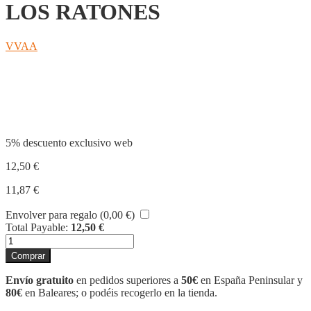
LOS RATONES
VVAA
Compartir
5% descuento exclusivo web
12,50
€
11,87
€
Envolver para regalo (
0,00
€
)
Total Payable:
12,50
€
RATÓN
ELLA
Comprar
-
CASA
Envío gratuito
en pedidos superiores a
50€
en España Peninsular y
DE
80€
en Baleares; o podéis recogerlo en la tienda.
LOS