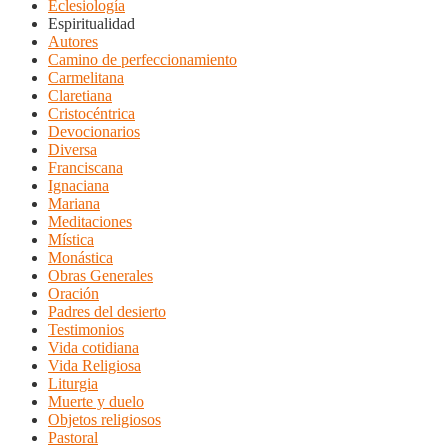
Eclesiología
Espiritualidad
Autores
Camino de perfeccionamiento
Carmelitana
Claretiana
Cristocéntrica
Devocionarios
Diversa
Franciscana
Ignaciana
Mariana
Meditaciones
Mística
Monástica
Obras Generales
Oración
Padres del desierto
Testimonios
Vida cotidiana
Vida Religiosa
Liturgia
Muerte y duelo
Objetos religiosos
Pastoral