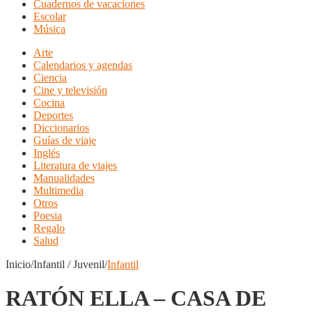
Cuadernos de vacaciones
Escolar
Música
Arte
Calendarios y agendas
Ciencia
Cine y televisión
Cocina
Deportes
Diccionarios
Guías de viaje
Inglés
Literatura de viajes
Manualidades
Multimedia
Otros
Poesia
Regalo
Salud
Inicio/Infantil / Juvenil/
Infantil
RATÓN ELLA – CASA DE