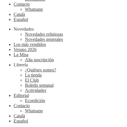
Contacto
Whatsapp
Català
Español
Novedades
Novedades religiosas
Novedades generales
Los más vendidos
Verano 2026
La Misa
Alta suscripción
Librería
¿Quiénes somos?
La tienda
El Club
Boletín semanal
Actividades
Editorial
Ecoedición
Contacto
Whatsapp
Català
Español