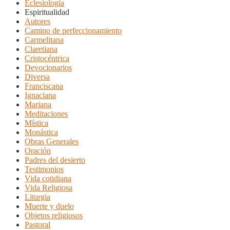
Eclesiología
Espiritualidad
Autores
Camino de perfeccionamiento
Carmelitana
Claretiana
Cristocéntrica
Devocionarios
Diversa
Franciscana
Ignaciana
Mariana
Meditaciones
Mística
Monástica
Obras Generales
Oración
Padres del desierto
Testimonios
Vida cotidiana
Vida Religiosa
Liturgia
Muerte y duelo
Objetos religiosos
Pastoral