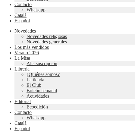
Contacto
Whatsapp
Català
Español
Novedades
Novedades religiosas
Novedades generales
Los más vendidos
Verano 2026
La Misa
Alta suscripción
Librería
¿Quiénes somos?
La tienda
El Club
Boletín semanal
Actividades
Editorial
Ecoedición
Contacto
Whatsapp
Català
Español