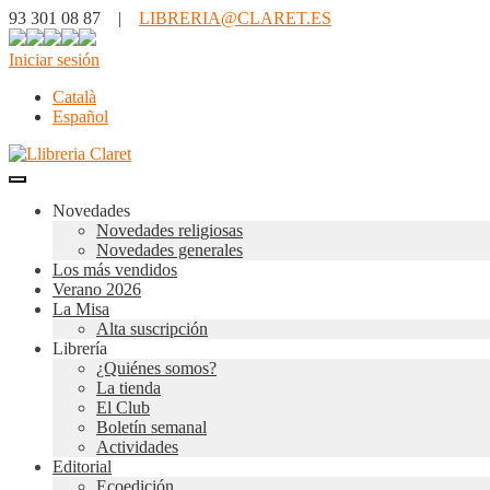
93 301 08 87 |
LIBRERIA@CLARET.ES
Iniciar sesión
Català
Español
Novedades
Novedades religiosas
Novedades generales
Los más vendidos
Verano 2026
La Misa
Alta suscripción
Librería
¿Quiénes somos?
La tienda
El Club
Boletín semanal
Actividades
Editorial
Ecoedición