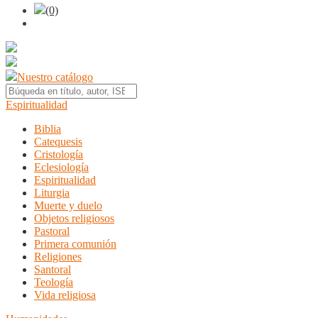
(0)
Nuestro catálogo
Espiritualidad
Biblia
Catequesis
Cristología
Eclesiología
Espiritualidad
Liturgia
Muerte y duelo
Objetos religiosos
Pastoral
Primera comunión
Religiones
Santoral
Teología
Vida religiosa