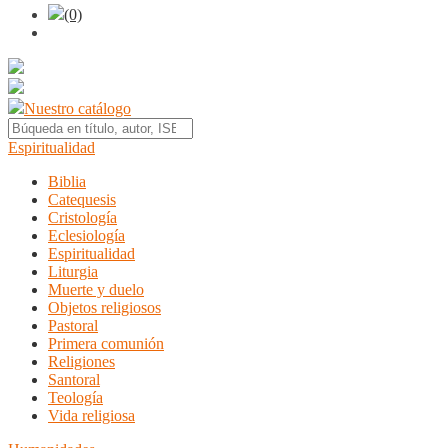
(0)
Nuestro catálogo
Espiritualidad
Biblia
Catequesis
Cristología
Eclesiología
Espiritualidad
Liturgia
Muerte y duelo
Objetos religiosos
Pastoral
Primera comunión
Religiones
Santoral
Teología
Vida religiosa