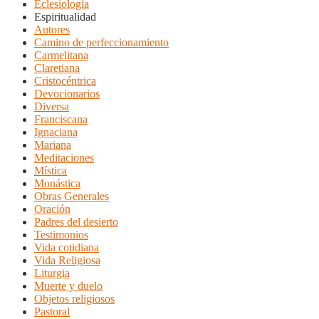
Eclesiología
Espiritualidad
Autores
Camino de perfeccionamiento
Carmelitana
Claretiana
Cristocéntrica
Devocionarios
Diversa
Franciscana
Ignaciana
Mariana
Meditaciones
Mística
Monástica
Obras Generales
Oración
Padres del desierto
Testimonios
Vida cotidiana
Vida Religiosa
Liturgia
Muerte y duelo
Objetos religiosos
Pastoral