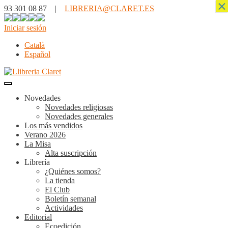
×
93 301 08 87 |
LIBRERIA@CLARET.ES
Iniciar sesión
Català
Español
Novedades
Novedades religiosas
Novedades generales
Los más vendidos
Verano 2026
La Misa
Alta suscripción
Librería
¿Quiénes somos?
La tienda
El Club
Boletín semanal
Actividades
Editorial
Ecoedición