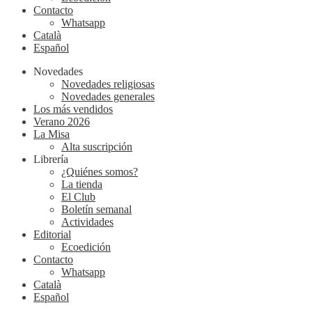
Contacto
Whatsapp
Català
Español
Novedades
Novedades religiosas
Novedades generales
Los más vendidos
Verano 2026
La Misa
Alta suscripción
Librería
¿Quiénes somos?
La tienda
El Club
Boletín semanal
Actividades
Editorial
Ecoedición
Contacto
Whatsapp
Català
Español