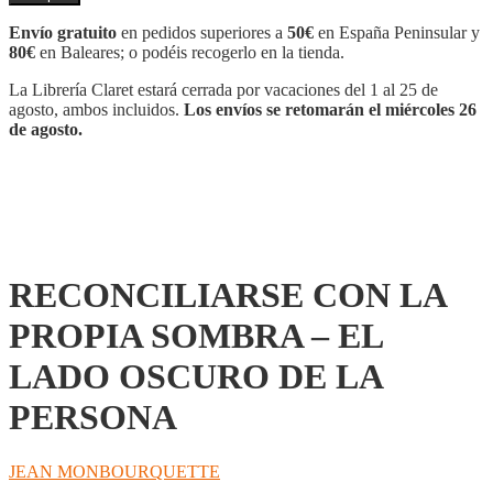
LA
PROPIA
Envío gratuito
en pedidos superiores a
50€
en España Peninsular y
SOMBRA
80€
en Baleares; o podéis recogerlo en la tienda.
-
EL
La Librería Claret estará cerrada por vacaciones del 1 al 25 de
LADO
agosto, ambos incluidos.
Los envíos se retomarán el miércoles 26
OSCURO
de agosto.
DE
LA
PERSONA
cantidad
RECONCILIARSE CON LA
PROPIA SOMBRA – EL
LADO OSCURO DE LA
PERSONA
JEAN MONBOURQUETTE