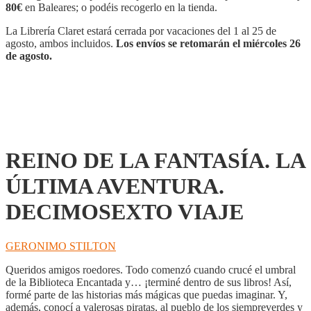
LA
80€
en Baleares; o podéis recogerlo en la tienda.
ÚLTIMA
AVENTURA.
La Librería Claret estará cerrada por vacaciones del 1 al 25 de
DECIMOSEXTO
agosto, ambos incluidos.
Los envíos se retomarán el miércoles 26
VIAJE
de agosto.
cantidad
REINO DE LA FANTASÍA. LA
ÚLTIMA AVENTURA.
DECIMOSEXTO VIAJE
GERONIMO STILTON
Queridos amigos roedores. Todo comenzó cuando crucé el umbral
de la Biblioteca Encantada y… ¡terminé dentro de sus libros! Así,
formé parte de las historias más mágicas que puedas imaginar. Y,
además, conocí a valerosas piratas, al pueblo de los siempreverdes y