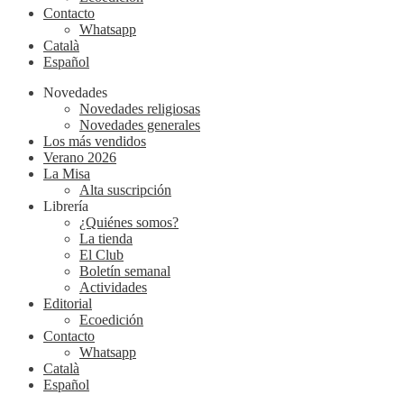
Contacto
Whatsapp
Català
Español
Novedades
Novedades religiosas
Novedades generales
Los más vendidos
Verano 2026
La Misa
Alta suscripción
Librería
¿Quiénes somos?
La tienda
El Club
Boletín semanal
Actividades
Editorial
Ecoedición
Contacto
Whatsapp
Català
Español