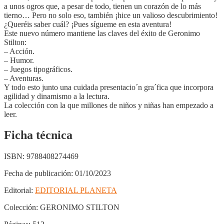
a unos ogros que, a pesar de todo, tienen un corazón de lo más
tierno… Pero no solo eso, también ¡hice un valioso descubrimiento!
¿Queréis saber cuál? ¡Pues sígueme en esta aventura!
Este nuevo número mantiene las claves del éxito de Geronimo
Stilton:
– Acción.
– Humor.
– Juegos tipográficos.
– Aventuras.
Y todo esto junto una cuidada presentacio´n gra´fica que incorpora
agilidad y dinamismo a la lectura.
La colección con la que millones de niños y niñas han empezado a
leer.
Ficha técnica
ISBN:
9788408274469
Fecha de publicación:
01/10/2023
Editorial:
EDITORIAL PLANETA
Colección:
GERONIMO STILTON