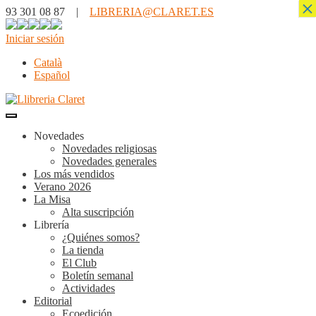
×
93 301 08 87 |
LIBRERIA@CLARET.ES
Iniciar sesión
Català
Español
Novedades
Novedades religiosas
Novedades generales
Los más vendidos
Verano 2026
La Misa
Alta suscripción
Librería
¿Quiénes somos?
La tienda
El Club
Boletín semanal
Actividades
Editorial
Ecoedición