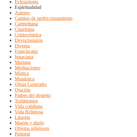
Eclesiología
Espiritualidad
Autores
Camino de perfeccionamiento
Carmelitana
Claretiana
Cristocéntrica
Devocionarios
Diversa
Franciscana
Ignaciana
Mariana
Meditaciones
Mística
Monástica
Obras Generales
Oración
Padres del desierto
Testimonios
Vida cotidiana
Vida Religiosa
Liturgia
Muerte y duelo
Objetos religiosos
Pastoral