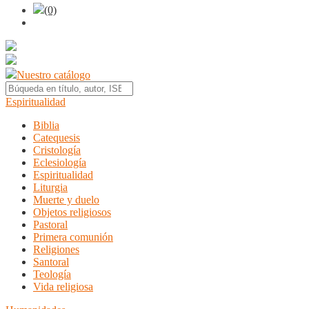
(0)
Nuestro catálogo
Espiritualidad
Biblia
Catequesis
Cristología
Eclesiología
Espiritualidad
Liturgia
Muerte y duelo
Objetos religiosos
Pastoral
Primera comunión
Religiones
Santoral
Teología
Vida religiosa