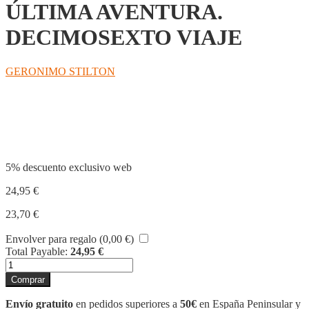
ÚLTIMA AVENTURA.
DECIMOSEXTO VIAJE
GERONIMO STILTON
Compartir
5% descuento exclusivo web
24,95
€
23,70
€
Envolver para regalo (
0,00
€
)
Total Payable:
24,95
€
REINO
DE
Comprar
LA
FANTASÍA.
Envío gratuito
en pedidos superiores a
50€
en España Peninsular y