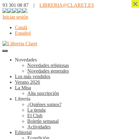
×
93 301 08 87 |
LIBRERIA@CLARET.ES
Iniciar sesión
Català
Español
Novedades
Novedades religiosas
Novedades generales
Los más vendidos
Verano 2026
La Misa
Alta suscripción
Librería
¿Quiénes somos?
La tienda
El Club
Boletín semanal
Actividades
Editorial
Ecoedición