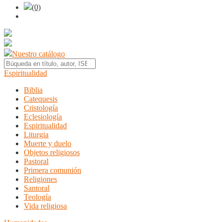
(0)
Nuestro catálogo
Espiritualidad
Biblia
Catequesis
Cristología
Eclesiología
Espiritualidad
Liturgia
Muerte y duelo
Objetos religiosos
Pastoral
Primera comunión
Religiones
Santoral
Teología
Vida religiosa