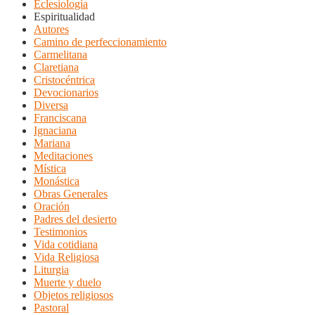
Eclesiología
Espiritualidad
Autores
Camino de perfeccionamiento
Carmelitana
Claretiana
Cristocéntrica
Devocionarios
Diversa
Franciscana
Ignaciana
Mariana
Meditaciones
Mística
Monástica
Obras Generales
Oración
Padres del desierto
Testimonios
Vida cotidiana
Vida Religiosa
Liturgia
Muerte y duelo
Objetos religiosos
Pastoral