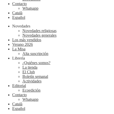
Contacto
Whatsapp
Català
Español
Novedades
Novedades religiosas
Novedades generales
Los más vendidos
Verano 2026
La Misa
Alta suscripción
Librería
¿Quiénes somos?
La tienda
El Club
Boletín semanal
Actividades
Editorial
Ecoedición
Contacto
Whatsapp
Català
Español