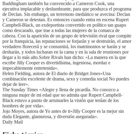
Baddingham también ha convencido a Cameron Cook, una
ejecutiva implacable y deslumbrante, para que produzca el programa
de Declan. Sin embargo, un terremoto mediático se avecina: Declan
y Cameron se detestan. Es entonces cuando entra en escena Rupert
Campbell-Black, un exdeportista convertido en político tan guapo
como descarado, que trae a todas las mujeres de la comarca de
cabeza. Con la aparición de un grupo de televisión rival que compite
por la franquicia, las reputaciones se forjarán y se destruirán, el amor
verdadero florecerá y se consumirá, los matrimonios se harán y se
desharán, y todos lucharan en la cama y en la sala de reuniones por
llegar a lo más alto.Sobre Rivals han dicho: «La manera en la que
escribe Jilly Cooper es divertidísima, ingeniosa, mordaz e
impecablemente entretenida».
Helen Fielding, autora de El diario de Bridget Jones«Una
combinación excelente de drama, sexo y comedia social No puedes
dejar de leer».
The Sunday Times «Alegre y llena de picardía. No conozco a
ninguna mujer de mi edad que no admita que Rupert Campbell-
Black estuvo a punto de arruinarles la visión que tenían de los
hombres de por vida».
Jojo Moyes, autora de Yo antes de ti«Jilly Cooper es la mejor sin
duda Elegante, glamurosa, y diversión asegurada».
Daily Mail