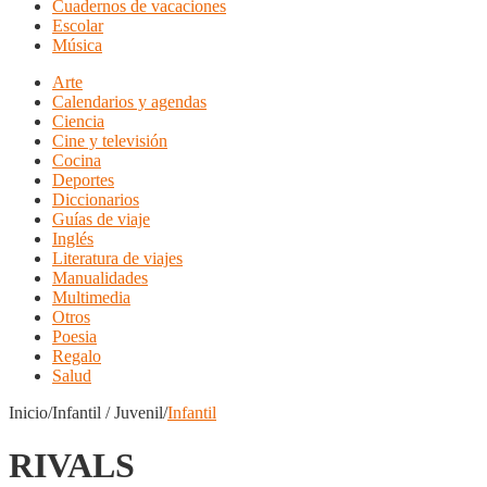
Cuadernos de vacaciones
Escolar
Música
Arte
Calendarios y agendas
Ciencia
Cine y televisión
Cocina
Deportes
Diccionarios
Guías de viaje
Inglés
Literatura de viajes
Manualidades
Multimedia
Otros
Poesia
Regalo
Salud
Inicio/Infantil / Juvenil/
Infantil
RIVALS