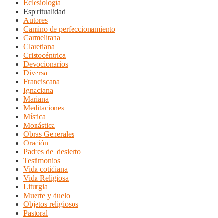
Eclesiología
Espiritualidad
Autores
Camino de perfeccionamiento
Carmelitana
Claretiana
Cristocéntrica
Devocionarios
Diversa
Franciscana
Ignaciana
Mariana
Meditaciones
Mística
Monástica
Obras Generales
Oración
Padres del desierto
Testimonios
Vida cotidiana
Vida Religiosa
Liturgia
Muerte y duelo
Objetos religiosos
Pastoral