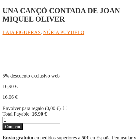
UNA CANÇÓ CONTADA DE JOAN
MIQUEL OLIVER
LAIA FIGUERAS
,
NÚRIA PUYUELO
Compartir
5% descuento exclusivo web
16,90
€
16,06
€
Envolver para regalo (
0,00
€
)
Total Payable:
16,90
€
RUMBA
DEL
Comprar
TEMPS
cantidad
Envío gratuito
en pedidos superiores a
50€
en España Peninsular y