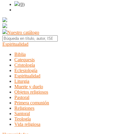
(0)
Nuestro catálogo
Espiritualidad
Biblia
Catequesis
Cristología
Eclesiología
Espiritualidad
Liturgia
Muerte y duelo
Objetos religiosos
Pastoral
Primera comunión
Religiones
Santoral
Teología
Vida religiosa