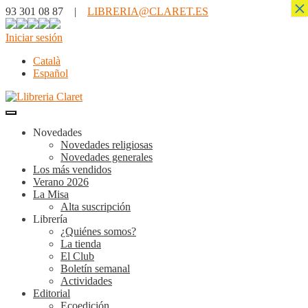
×
93 301 08 87 |
LIBRERIA@CLARET.ES
Iniciar sesión
Català
Español
Novedades
Novedades religiosas
Novedades generales
Los más vendidos
Verano 2026
La Misa
Alta suscripción
Librería
¿Quiénes somos?
La tienda
El Club
Boletín semanal
Actividades
Editorial
Ecoedición