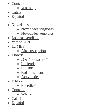
Contacto
Whatsapp
Català
Español
Novedades
Novedades religiosas
Novedades generales
Los más vendidos
Verano 2026
La Misa
Alta suscripción
Librería
¿Quiénes somos?
La tienda
El Club
Boletín semanal
Actividades
Editorial
Ecoedición
Contacto
Whatsapp
Català
Español