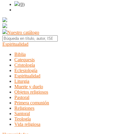
(0)
Nuestro catálogo
Espiritualidad
Biblia
Catequesis
Cristología
Eclesiología
Espiritualidad
Liturgia
Muerte y duelo
Objetos religiosos
Pastoral
Primera comunión
Religiones
Santoral
Teología
Vida religiosa