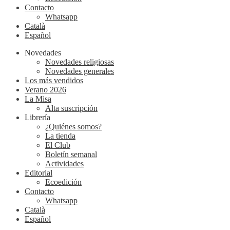
Contacto
Whatsapp
Català
Español
Novedades
Novedades religiosas
Novedades generales
Los más vendidos
Verano 2026
La Misa
Alta suscripción
Librería
¿Quiénes somos?
La tienda
El Club
Boletín semanal
Actividades
Editorial
Ecoedición
Contacto
Whatsapp
Català
Español