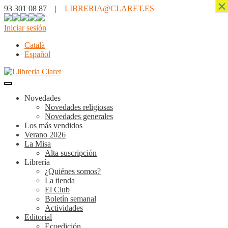
×
93 301 08 87 |
LIBRERIA@CLARET.ES
Iniciar sesión
Català
Español
Novedades
Novedades religiosas
Novedades generales
Los más vendidos
Verano 2026
La Misa
Alta suscripción
Librería
¿Quiénes somos?
La tienda
El Club
Boletín semanal
Actividades
Editorial
Ecoedición