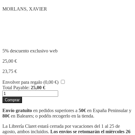
MORLANS, XAVIER
Compartir
5% descuento exclusivo web
25,00
€
23,75
€
Envolver para regalo (
0,00
€
)
Total Payable:
25,00
€
SALVACIÓ
I
Comprar
RELIGIONS
cantidad
Envío gratuito
en pedidos superiores a
50€
en España Peninsular y
80€
en Baleares; o podéis recogerlo en la tienda.
La Librería Claret estará cerrada por vacaciones del 1 al 25 de
agosto, ambos incluidos.
Los envíos se retomarán el miércoles 26