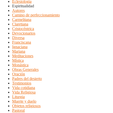
Eclesiología
Espiritualidad
Autores
Camino de perfeccionamiento
Carmelitana
Claretiana
Cristocéntrica
Devocionarios
Diversa
Franciscana
Ignaciana
Mariana
Meditaciones
Mística
Monástica
Obras Generales
Oración
Padres del desierto
Testimonios
Vida cotidiana
Vida Religiosa
Liturgia
Muerte y duelo
Objetos religiosos
Pastoral