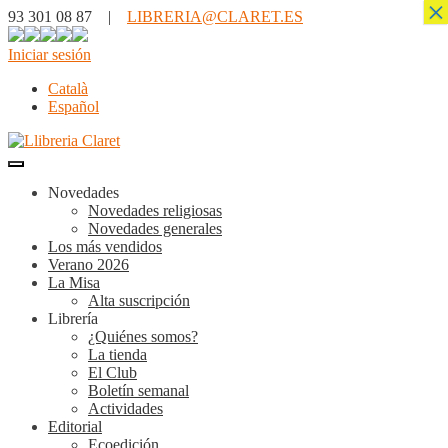
×
93 301 08 87 |
LIBRERIA@CLARET.ES
Iniciar sesión
Català
Español
Novedades
Novedades religiosas
Novedades generales
Los más vendidos
Verano 2026
La Misa
Alta suscripción
Librería
¿Quiénes somos?
La tienda
El Club
Boletín semanal
Actividades
Editorial
Ecoedición