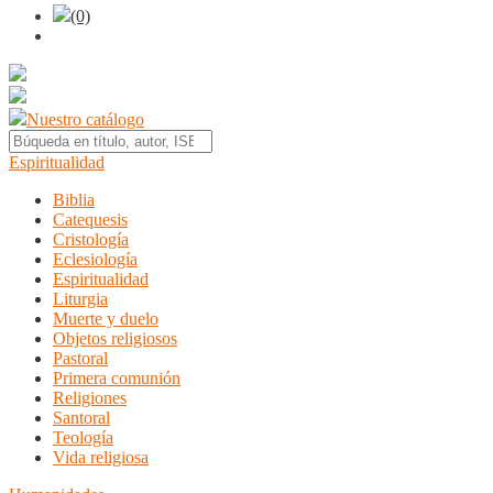
(0)
Nuestro catálogo
Espiritualidad
Biblia
Catequesis
Cristología
Eclesiología
Espiritualidad
Liturgia
Muerte y duelo
Objetos religiosos
Pastoral
Primera comunión
Religiones
Santoral
Teología
Vida religiosa