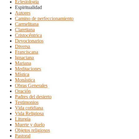
Eclesiología
Espiritualidad
Autores
Camino de perfeccionamiento
Carmelitana
Claretiana
Cristocéntrica
Devocionarios
Diversa
Franciscana
Ignaciana
Mariana
Meditaciones
Mística
Monástica
Obras Generales
Oración
Padres del desierto
Testimonios
Vida cotidiana
Vida Religiosa
Liturgia
Muerte y duelo
Objetos religiosos
Pastoral