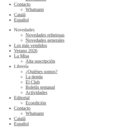
Contacto
Whatsapp
Català
Español
Novedades
Novedades religiosas
Novedades generales
Los más vendidos
Verano 2026
La Misa
Alta suscripción
Librería
¿Quiénes somos?
La tienda
El Club
Boletín semanal
Actividades
Editorial
Ecoedición
Contacto
Whatsapp
Català
Español