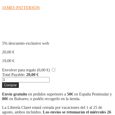
JAMES PATTERSON
Compartir
5% descuento exclusivo web
20,00
€
19,00
€
Envolver para regalo (
0,00
€
)
Total Payable:
20,00
€
SEGUNDA
OPORTUNIDAD
Comprar
cantidad
Envío gratuito
en pedidos superiores a
50€
en España Peninsular y
80€
en Baleares; o podéis recogerlo en la tienda.
La Librería Claret estará cerrada por vacaciones del 1 al 25 de
agosto, ambos incluidos.
Los envíos se retomarán el miércoles 26