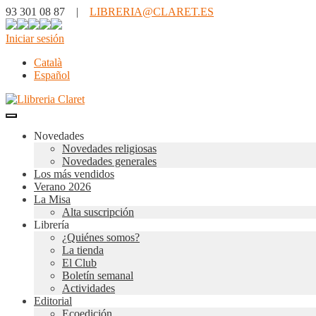
93 301 08 87 |
LIBRERIA@CLARET.ES
Iniciar sesión
Català
Español
Novedades
Novedades religiosas
Novedades generales
Los más vendidos
Verano 2026
La Misa
Alta suscripción
Librería
¿Quiénes somos?
La tienda
El Club
Boletín semanal
Actividades
Editorial
Ecoedición