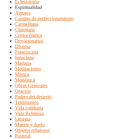
Eclesiología
Espiritualidad
Autores
Camino de perfeccionamiento
Carmelitana
Claretiana
Cristocéntrica
Devocionarios
Diversa
Franciscana
Ignaciana
Mariana
Meditaciones
Mística
Monástica
Obras Generales
Oración
Padres del desierto
Testimonios
Vida cotidiana
Vida Religiosa
Liturgia
Muerte y duelo
Objetos religiosos
Pastoral