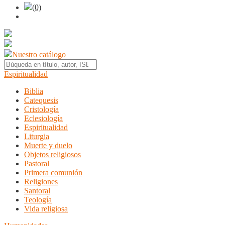
(0)
Nuestro catálogo
Espiritualidad
Biblia
Catequesis
Cristología
Eclesiología
Espiritualidad
Liturgia
Muerte y duelo
Objetos religiosos
Pastoral
Primera comunión
Religiones
Santoral
Teología
Vida religiosa