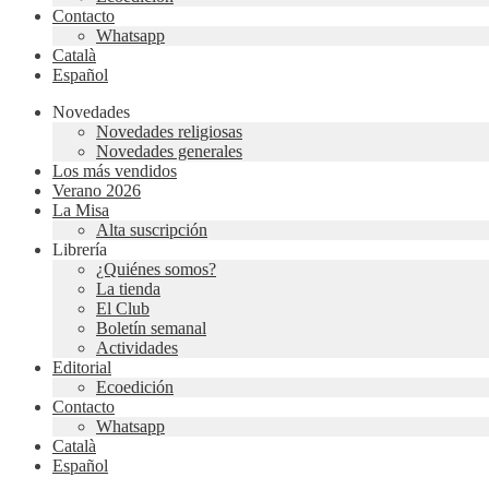
Contacto
Whatsapp
Català
Español
Novedades
Novedades religiosas
Novedades generales
Los más vendidos
Verano 2026
La Misa
Alta suscripción
Librería
¿Quiénes somos?
La tienda
El Club
Boletín semanal
Actividades
Editorial
Ecoedición
Contacto
Whatsapp
Català
Español