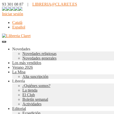
93 301 08 87 |
LIBRERIA@CLARET.ES
Iniciar sesión
Català
Español
Novedades
Novedades religiosas
Novedades generales
Los más vendidos
Verano 2026
La Misa
Alta suscripción
Librería
¿Quiénes somos?
La tienda
El Club
Boletín semanal
Actividades
Editorial
Ecoedición