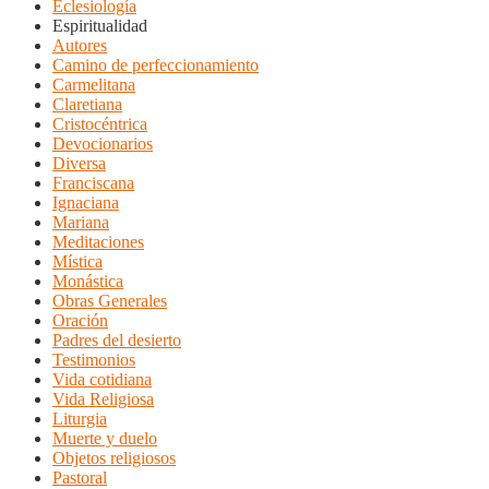
Eclesiología
Espiritualidad
Autores
Camino de perfeccionamiento
Carmelitana
Claretiana
Cristocéntrica
Devocionarios
Diversa
Franciscana
Ignaciana
Mariana
Meditaciones
Mística
Monástica
Obras Generales
Oración
Padres del desierto
Testimonios
Vida cotidiana
Vida Religiosa
Liturgia
Muerte y duelo
Objetos religiosos
Pastoral