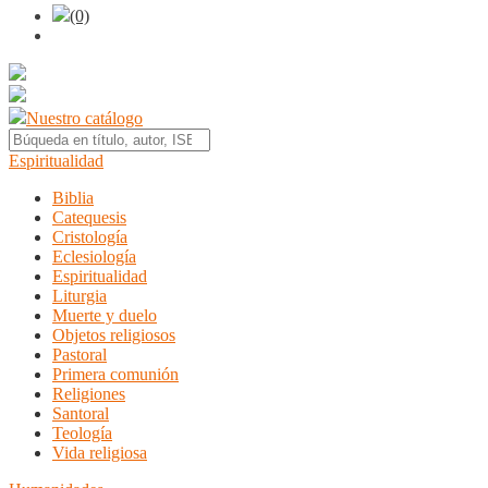
(0)
Nuestro catálogo
Espiritualidad
Biblia
Catequesis
Cristología
Eclesiología
Espiritualidad
Liturgia
Muerte y duelo
Objetos religiosos
Pastoral
Primera comunión
Religiones
Santoral
Teología
Vida religiosa