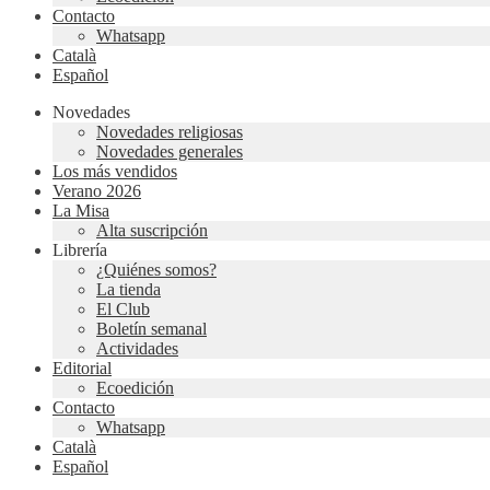
Contacto
Whatsapp
Català
Español
Novedades
Novedades religiosas
Novedades generales
Los más vendidos
Verano 2026
La Misa
Alta suscripción
Librería
¿Quiénes somos?
La tienda
El Club
Boletín semanal
Actividades
Editorial
Ecoedición
Contacto
Whatsapp
Català
Español