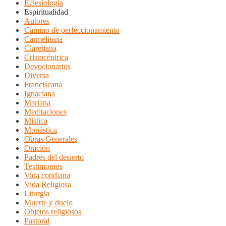
Eclesiología
Espiritualidad
Autores
Camino de perfeccionamiento
Carmelitana
Claretiana
Cristocéntrica
Devocionarios
Diversa
Franciscana
Ignaciana
Mariana
Meditaciones
Mística
Monástica
Obras Generales
Oración
Padres del desierto
Testimonios
Vida cotidiana
Vida Religiosa
Liturgia
Muerte y duelo
Objetos religiosos
Pastoral