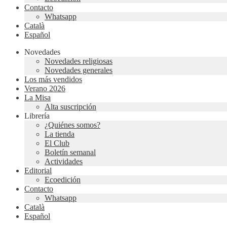
Contacto
Whatsapp
Català
Español
Novedades
Novedades religiosas
Novedades generales
Los más vendidos
Verano 2026
La Misa
Alta suscripción
Librería
¿Quiénes somos?
La tienda
El Club
Boletín semanal
Actividades
Editorial
Ecoedición
Contacto
Whatsapp
Català
Español