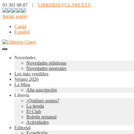
93 301 08 87 |
LIBRERIA@CLARET.ES
Iniciar sesión
Català
Español
Novedades
Novedades religiosas
Novedades generales
Los más vendidos
Verano 2026
La Misa
Alta suscripción
Librería
¿Quiénes somos?
La tienda
El Club
Boletín semanal
Actividades
Editorial
Ecoedición