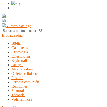
(0)
Nuestro catálogo
Espiritualidad
Biblia
Catequesis
Cristología
Eclesiología
Espiritualidad
Liturgia
Muerte y duelo
Objetos religiosos
Pastoral
Primera comunión
Religiones
Santoral
Teología
Vida religiosa