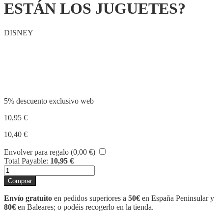
ESTÁN LOS JUGUETES?
DISNEY
Compartir
5% descuento exclusivo web
10,95
€
10,40
€
Envolver para regalo (
0,00
€
)
Total Payable:
10,95
€
TOY
STORY.
Comprar
¿DÓNDE
ESTÁN
Envío gratuito
en pedidos superiores a
50€
en España Peninsular y
LOS
80€
en Baleares; o podéis recogerlo en la tienda.
JUGUETES?