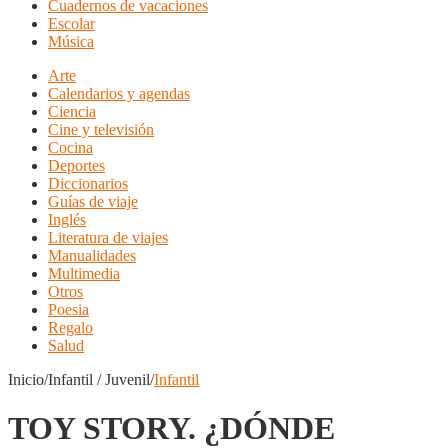
Cuadernos de vacaciones
Escolar
Música
Arte
Calendarios y agendas
Ciencia
Cine y televisión
Cocina
Deportes
Diccionarios
Guías de viaje
Inglés
Literatura de viajes
Manualidades
Multimedia
Otros
Poesia
Regalo
Salud
Inicio/Infantil / Juvenil/
Infantil
TOY STORY. ¿DÓNDE