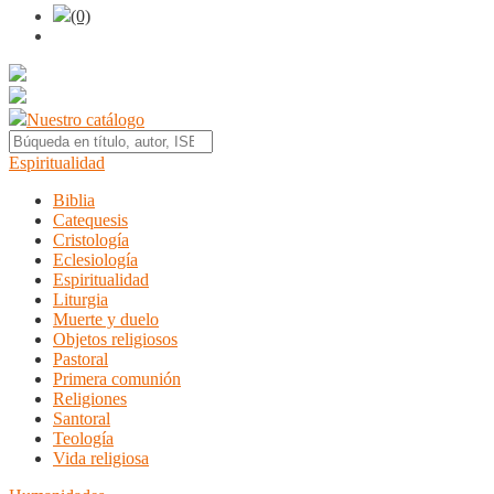
(0)
Nuestro catálogo
Espiritualidad
Biblia
Catequesis
Cristología
Eclesiología
Espiritualidad
Liturgia
Muerte y duelo
Objetos religiosos
Pastoral
Primera comunión
Religiones
Santoral
Teología
Vida religiosa