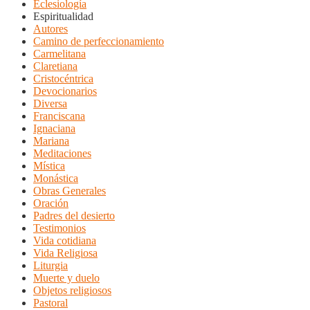
Eclesiología
Espiritualidad
Autores
Camino de perfeccionamiento
Carmelitana
Claretiana
Cristocéntrica
Devocionarios
Diversa
Franciscana
Ignaciana
Mariana
Meditaciones
Mística
Monástica
Obras Generales
Oración
Padres del desierto
Testimonios
Vida cotidiana
Vida Religiosa
Liturgia
Muerte y duelo
Objetos religiosos
Pastoral