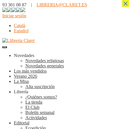
×
93 301 08 87 |
LIBRERIA@CLARET.ES
Iniciar sesión
Català
Español
Novedades
Novedades religiosas
Novedades generales
Los más vendidos
Verano 2026
La Misa
Alta suscripción
Librería
¿Quiénes somos?
La tienda
El Club
Boletín semanal
Actividades
Editorial
Ecoedición