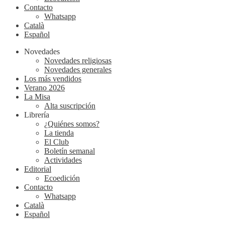
Contacto
Whatsapp
Català
Español
Novedades
Novedades religiosas
Novedades generales
Los más vendidos
Verano 2026
La Misa
Alta suscripción
Librería
¿Quiénes somos?
La tienda
El Club
Boletín semanal
Actividades
Editorial
Ecoedición
Contacto
Whatsapp
Català
Español