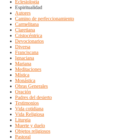
Eclesiología
Espiritualidad
Autores
Camino de perfeccionamiento
Carmelitana
Claretiana
Cristocéntrica
Devocionarios
Diversa
Franciscana
Ignaciana
Mariana
Meditaciones
Mística
Monástica
Obras Generales
Oración
Padres del desierto
Testimonios
Vida cotidiana
Vida Religiosa
Liturgia
Muerte y duelo
Objetos religiosos
Pastoral