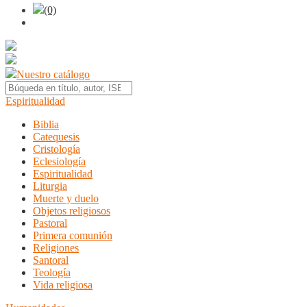
(0)
Nuestro catálogo
Espiritualidad
Biblia
Catequesis
Cristología
Eclesiología
Espiritualidad
Liturgia
Muerte y duelo
Objetos religiosos
Pastoral
Primera comunión
Religiones
Santoral
Teología
Vida religiosa