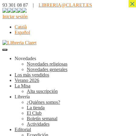
×
93 301 08 87 |
LIBRERIA@CLARET.ES
Iniciar sesión
Català
Español
Novedades
Novedades religiosas
Novedades generales
Los más vendidos
Verano 2026
La Misa
Alta suscripción
Librería
¿Quiénes somos?
La tienda
El Club
Boletín semanal
Actividades
Editorial
Ecoedición