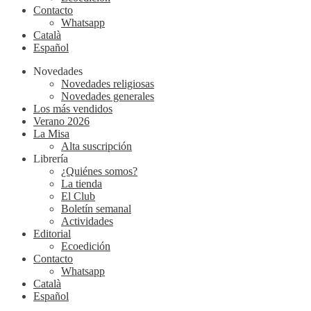
Contacto
Whatsapp
Català
Español
Novedades
Novedades religiosas
Novedades generales
Los más vendidos
Verano 2026
La Misa
Alta suscripción
Librería
¿Quiénes somos?
La tienda
El Club
Boletín semanal
Actividades
Editorial
Ecoedición
Contacto
Whatsapp
Català
Español