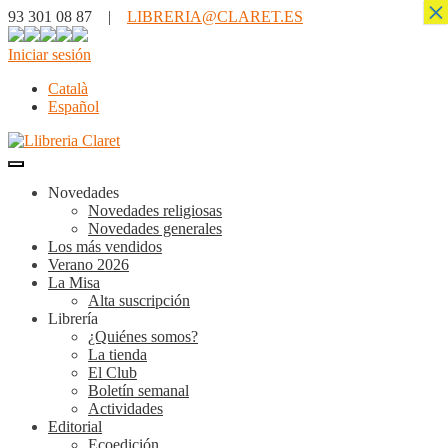
×
93 301 08 87 |
LIBRERIA@CLARET.ES
Iniciar sesión
Català
Español
Novedades
Novedades religiosas
Novedades generales
Los más vendidos
Verano 2026
La Misa
Alta suscripción
Librería
¿Quiénes somos?
La tienda
El Club
Boletín semanal
Actividades
Editorial
Ecoedición