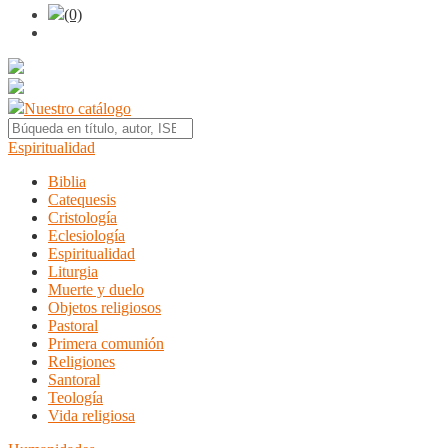
(0)
Nuestro catálogo
Espiritualidad
Biblia
Catequesis
Cristología
Eclesiología
Espiritualidad
Liturgia
Muerte y duelo
Objetos religiosos
Pastoral
Primera comunión
Religiones
Santoral
Teología
Vida religiosa