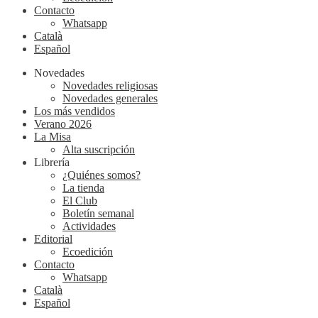
Contacto
Whatsapp
Català
Español
Novedades
Novedades religiosas
Novedades generales
Los más vendidos
Verano 2026
La Misa
Alta suscripción
Librería
¿Quiénes somos?
La tienda
El Club
Boletín semanal
Actividades
Editorial
Ecoedición
Contacto
Whatsapp
Català
Español