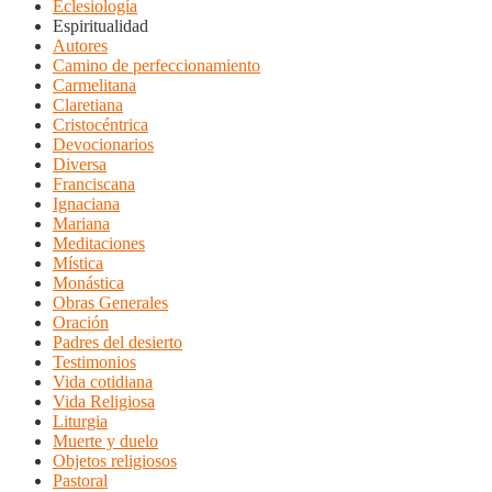
Eclesiología
Espiritualidad
Autores
Camino de perfeccionamiento
Carmelitana
Claretiana
Cristocéntrica
Devocionarios
Diversa
Franciscana
Ignaciana
Mariana
Meditaciones
Mística
Monástica
Obras Generales
Oración
Padres del desierto
Testimonios
Vida cotidiana
Vida Religiosa
Liturgia
Muerte y duelo
Objetos religiosos
Pastoral