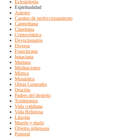
Eclesiología
Espiritualidad
Autores
Camino de perfeccionamiento
Carmelitana
Claretiana
Cristocéntrica
Devocionarios
Diversa
Franciscana
Ignaciana
Mariana
Meditaciones
Mística
Monástica
Obras Generales
Oración
Padres del desierto
Testimonios
Vida cotidiana
Vida Religiosa
Liturgia
Muerte y duelo
Objetos religiosos
Pastoral