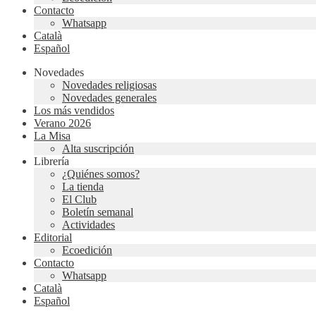
Contacto
Whatsapp
Català
Español
Novedades
Novedades religiosas
Novedades generales
Los más vendidos
Verano 2026
La Misa
Alta suscripción
Librería
¿Quiénes somos?
La tienda
El Club
Boletín semanal
Actividades
Editorial
Ecoedición
Contacto
Whatsapp
Català
Español