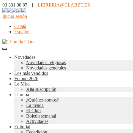
93 301 08 87 |
LIBRERIA@CLARET.ES
Iniciar sesión
Català
Español
Novedades
Novedades religiosas
Novedades generales
Los más vendidos
Verano 2026
La Misa
Alta suscripción
Librería
¿Quiénes somos?
La tienda
El Club
Boletín semanal
Actividades
Editorial
Ecoedición