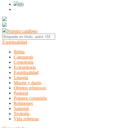
(0)
Nuestro catálogo
Espiritualidad
Biblia
Catequesis
Cristología
Eclesiología
Espiritualidad
Liturgia
Muerte y duelo
Objetos religiosos
Pastoral
Primera comunión
Religiones
Santoral
Teología
Vida religiosa