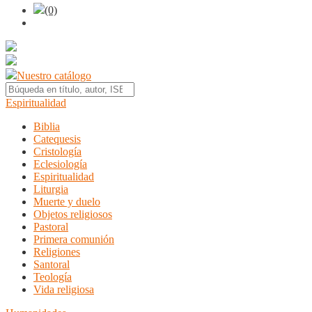
(0)
Nuestro catálogo
Espiritualidad
Biblia
Catequesis
Cristología
Eclesiología
Espiritualidad
Liturgia
Muerte y duelo
Objetos religiosos
Pastoral
Primera comunión
Religiones
Santoral
Teología
Vida religiosa