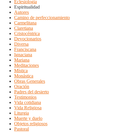
Eclesiología
Espiritualidad
Autores
Camino de perfeccionamiento
Carmelitana
Claretiana
Cristocéntrica
Devocionarios
Diversa
Franciscana
Ignaciana
Mariana
Meditaciones
Mística
Monástica
Obras Generales
Oración
Padres del desierto
Testimonios
Vida cotidiana
Vida Religiosa
Liturgia
Muerte y duelo
Objetos religiosos
Pastoral