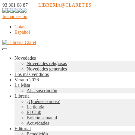
93 301 08 87 |
LIBRERIA@CLARET.ES
Iniciar sesión
Català
Español
Novedades
Novedades religiosas
Novedades generales
Los más vendidos
Verano 2026
La Misa
Alta suscripción
Librería
¿Quiénes somos?
La tienda
El Club
Boletín semanal
Actividades
Editorial
Ecoedición