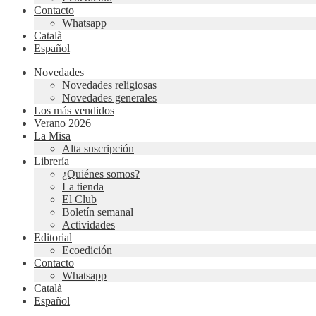
Contacto
Whatsapp
Català
Español
Novedades
Novedades religiosas
Novedades generales
Los más vendidos
Verano 2026
La Misa
Alta suscripción
Librería
¿Quiénes somos?
La tienda
El Club
Boletín semanal
Actividades
Editorial
Ecoedición
Contacto
Whatsapp
Català
Español