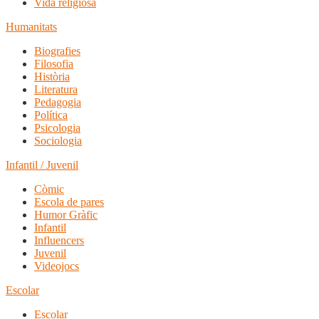
Vida religiosa
Humanitats
Biografies
Filosofia
Història
Literatura
Pedagogia
Política
Psicologia
Sociologia
Infantil / Juvenil
Còmic
Escola de pares
Humor Gràfic
Infantil
Influencers
Juvenil
Videojocs
Escolar
Escolar