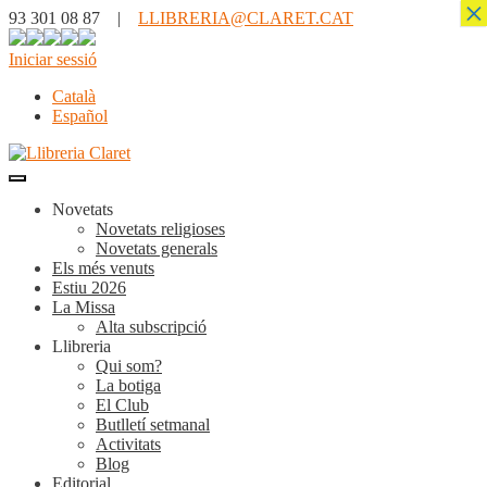
×
93 301 08 87 |
LLIBRERIA@CLARET.CAT
Iniciar sessió
Català
Español
Novetats
Novetats religioses
Novetats generals
Els més venuts
Estiu 2026
La Missa
Alta subscripció
Llibreria
Qui som?
La botiga
El Club
Butlletí setmanal
Activitats
Blog
Editorial