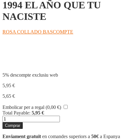
1994 EL AÑO QUE TU
NACISTE
ROSA COLLADO BASCOMPTE
Compartir
5% descompte exclusiu web
5,95
€
5,65
€
Embolicar per a regal (
0,00
€
)
Total Payable:
5,95
€
quantitat
de
Comprar
1994
EL
Enviament gratuït
en comandes superiors a
50€
a Espanya