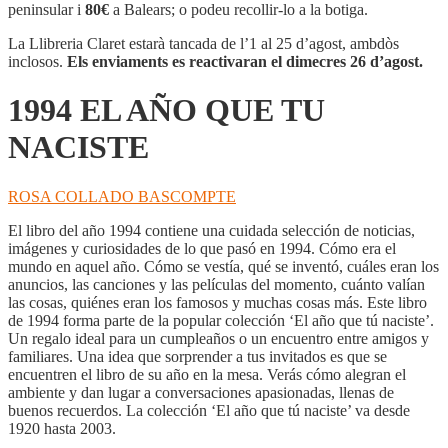
AÑO
peninsular i
80€
a Balears; o podeu recollir-lo a la botiga.
QUE
TU
La Llibreria Claret estarà tancada de l’1 al 25 d’agost, ambdòs
NACISTE
inclosos.
Els enviaments es reactivaran el dimecres 26 d’agost.
1994 EL AÑO QUE TU
NACISTE
ROSA COLLADO BASCOMPTE
El libro del año 1994 contiene una cuidada selección de noticias,
imágenes y curiosidades de lo que pasó en 1994. Cómo era el
mundo en aquel año. Cómo se vestía, qué se inventó, cuáles eran los
anuncios, las canciones y las películas del momento, cuánto valían
las cosas, quiénes eran los famosos y muchas cosas más. Este libro
de 1994 forma parte de la popular colección ‘El año que tú naciste’.
Un regalo ideal para un cumpleaños o un encuentro entre amigos y
familiares. Una idea que sorprender a tus invitados es que se
encuentren el libro de su año en la mesa. Verás cómo alegran el
ambiente y dan lugar a conversaciones apasionadas, llenas de
buenos recuerdos. La colección ‘El año que tú naciste’ va desde
1920 hasta 2003.