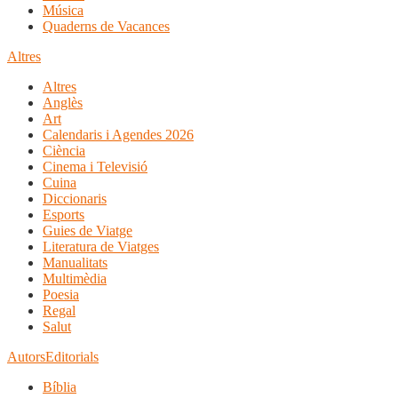
Música
Quaderns de Vacances
Altres
Altres
Anglès
Art
Calendaris i Agendes 2026
Ciència
Cinema i Televisió
Cuina
Diccionaris
Esports
Guies de Viatge
Literatura de Viatges
Manualitats
Multimèdia
Poesia
Regal
Salut
Autors
Editorials
Bíblia