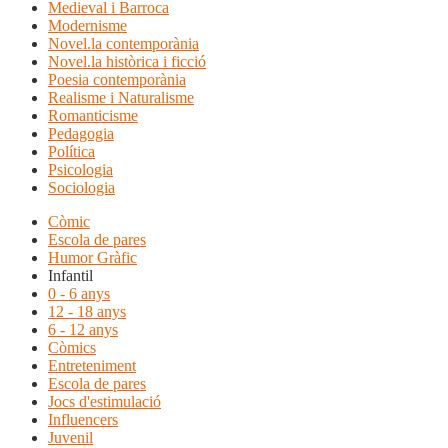
Medieval i Barroca
Modernisme
Novel.la contemporània
Novel.la històrica i ficció
Poesia contemporània
Realisme i Naturalisme
Romanticisme
Pedagogia
Política
Psicologia
Sociologia
Còmic
Escola de pares
Humor Gràfic
Infantil
0 - 6 anys
12 - 18 anys
6 - 12 anys
Còmics
Entreteniment
Escola de pares
Jocs d'estimulació
Influencers
Juvenil