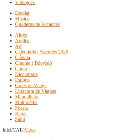
Videojocs
Escolar
Música
Quaderns de Vacances
Altres
Anglès
Art
Calendaris i Agendes 2026
Ciència
Cinema i Televisió
Cuina
Diccionaris
Esports
Guies de Viatge
Literatura de Viatges
Manualitats
Multimèdia
Poesia
Regal
Salut
Inici/CAT/
Altres