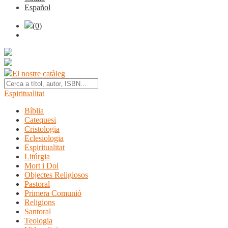
Español
(0)
El nostre catàleg
Espiritualitat
Bíblia
Catequesi
Cristologia
Eclesiologia
Espiritualitat
Litúrgia
Mort i Dol
Objectes Religiosos
Pastoral
Primera Comunió
Religions
Santoral
Teologia