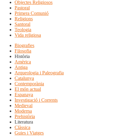
Objectes Religiosos
Pastoral
Primera Comunió
Religions
Santoral
Teologia
Vida religiosa
Biografies
Filosofia
Història
Amèrica
Antiga
Arqueologia i Paleografia
Catalunya
Contemporània
El món actual
Espanaya
Investigació i Corrents
Medieval
Moderna
Prehistòria
Literatura
Clàssica
Guies i Viatges