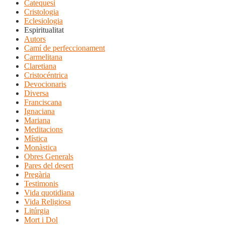
Catequesi
Cristologia
Eclesiologia
Espiritualitat
Autors
Camí de perfeccionament
Carmelitana
Claretiana
Cristocéntrica
Devocionaris
Diversa
Franciscana
Ignaciana
Mariana
Meditacions
Mística
Monàstica
Obres Generals
Pares del desert
Pregària
Testimonis
Vida quotidiana
Vida Religiosa
Litúrgia
Mort i Dol