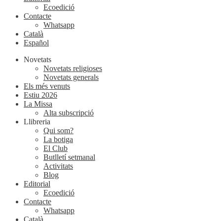
Ecoedició
Contacte
Whatsapp
Català
Español
Novetats
Novetats religioses
Novetats generals
Els més venuts
Estiu 2026
La Missa
Alta subscripció
Llibreria
Qui som?
La botiga
El Club
Butlletí setmanal
Activitats
Blog
Editorial
Ecoedició
Contacte
Whatsapp
Català