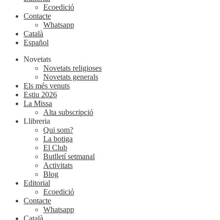
Ecoedició
Contacte
Whatsapp
Català
Español
Novetats
Novetats religioses
Novetats generals
Els més venuts
Estiu 2026
La Missa
Alta subscripció
Llibreria
Qui som?
La botiga
El Club
Butlletí setmanal
Activitats
Blog
Editorial
Ecoedició
Contacte
Whatsapp
Català