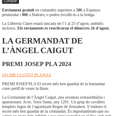
Comprar
LA
GERMANDAT
Enviament gratuït
en comandes superiors a
50€
a Espanya
DE
peninsular i
80€
a Balears; o podeu recollir-lo a la botiga.
L'ÀNGEL
CAIGUT
La Llibreria Claret estarà tancada de l’1 al 25 d’agost, ambdòs
inclosos.
Els enviaments es reactivaran el dimecres 26 d’agost.
LA GERMANDAT DE
L’ÀNGEL CAIGUT
PREMI JOSEP PLA 2024
JAUME CLOTET PLANAS
PREMI JOSEP PLA
El secret més ben guardat de la humanitat
corre perill de veure la llium.
La Germandat de l’Àngel Caigut, una aventura extraordinària i
apassionant. Acre, Terra Santa, any 1291. Un grup de cavallers
templers fugen de l’agonitzant Regne de Jerusalem. S’enduen el
secret més ben guardat de la cristiandat. És importantíssim que no
caigui en mans dels infidels i que sigui custodiat en el lloc amb més