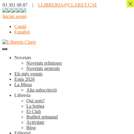
×
93 301 08 87 |
LLIBRERIA@CLARET.CAT
Iniciar sessió
Català
Español
Novetats
Novetats religioses
Novetats generals
Els més venuts
Estiu 2026
La Missa
Alta subscripció
Llibreria
Qui som?
La botiga
El Club
Butlletí setmanal
Activitats
Blog
Editorial