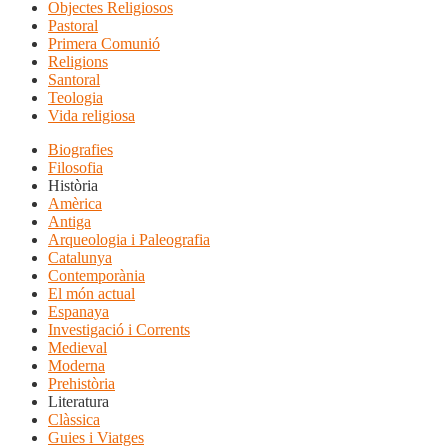
Objectes Religiosos
Pastoral
Primera Comunió
Religions
Santoral
Teologia
Vida religiosa
Biografies
Filosofia
Història
Amèrica
Antiga
Arqueologia i Paleografia
Catalunya
Contemporània
El món actual
Espanaya
Investigació i Corrents
Medieval
Moderna
Prehistòria
Literatura
Clàssica
Guies i Viatges