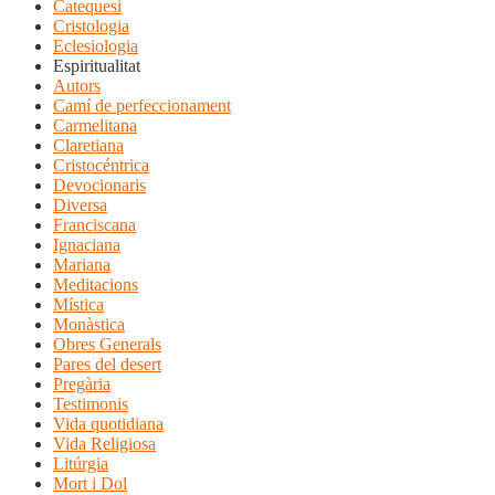
Catequesi
Cristologia
Eclesiologia
Espiritualitat
Autors
Camí de perfeccionament
Carmelitana
Claretiana
Cristocéntrica
Devocionaris
Diversa
Franciscana
Ignaciana
Mariana
Meditacions
Mística
Monàstica
Obres Generals
Pares del desert
Pregària
Testimonis
Vida quotidiana
Vida Religiosa
Litúrgia
Mort i Dol