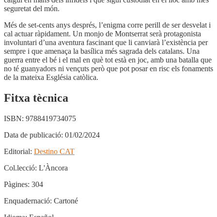
seguretat del món.
Més de set-cents anys després, l’enigma corre perill de ser desvelat i
cal actuar ràpidament. Un monjo de Montserrat serà protagonista
involuntari d’una aventura fascinant que li canviarà l’existència per
sempre i que amenaça la basílica més sagrada dels catalans. Una
guerra entre el bé i el mal en què tot està en joc, amb una batalla que
no té guanyadors ni vençuts però que pot posar en risc els fonaments
de la mateixa Església catòlica.
Fitxa tècnica
ISBN:
9788419734075
Data de publicació:
01/02/2024
Editorial:
Destino CAT
Col.lecció:
L'Àncora
Pàgines:
304
Enquadernació:
Cartoné