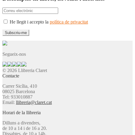
He llegit i accepto la
política de privacitat
Segueix-nos
© 2026 Llibreria Claret
Contacte
Carrer Sicília, 410
08025 Barcelona
Tel: 933010887
Email:
llibreria@claret.cat
Horari de la llibreria
Dilluns a divendres,
de 10 a 14 i de 16 a 20.
Dissabtes, de 10 a 14h.