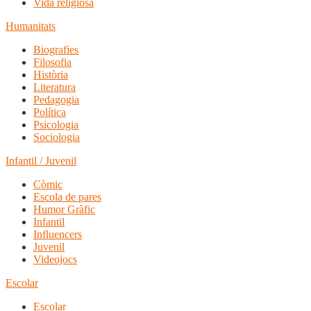
Vida religiosa
Humanitats
Biografies
Filosofia
Història
Literatura
Pedagogia
Política
Psicologia
Sociologia
Infantil / Juvenil
Còmic
Escola de pares
Humor Gràfic
Infantil
Influencers
Juvenil
Videojocs
Escolar
Escolar