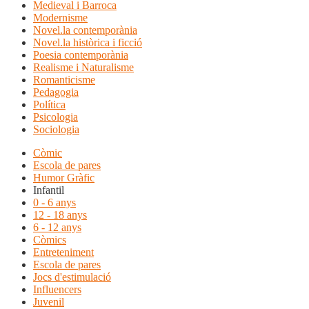
Medieval i Barroca
Modernisme
Novel.la contemporània
Novel.la històrica i ficció
Poesia contemporània
Realisme i Naturalisme
Romanticisme
Pedagogia
Política
Psicologia
Sociologia
Còmic
Escola de pares
Humor Gràfic
Infantil
0 - 6 anys
12 - 18 anys
6 - 12 anys
Còmics
Entreteniment
Escola de pares
Jocs d'estimulació
Influencers
Juvenil