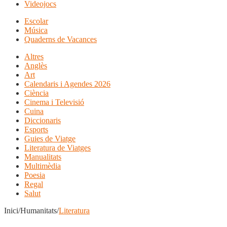
Videojocs
Escolar
Música
Quaderns de Vacances
Altres
Anglès
Art
Calendaris i Agendes 2026
Ciència
Cinema i Televisió
Cuina
Diccionaris
Esports
Guies de Viatge
Literatura de Viatges
Manualitats
Multimèdia
Poesia
Regal
Salut
Inici/Humanitats/
Literatura