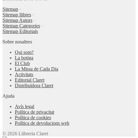
Sitemap
·
Sitemap llibres
·
Sitemap Autors
·
Sitemap Categories
·
Sitemap Editorials
Sobre nosaltres
Qui som?
La botiga
El Club
La Missa de Cada Dia
Activitats
Editorial Claret
Distribuïdora Claret
Ajuda
Avís legal
Política de privacitat
Política de cookies
Política de devolucions web
© 2026 Llibreria Claret