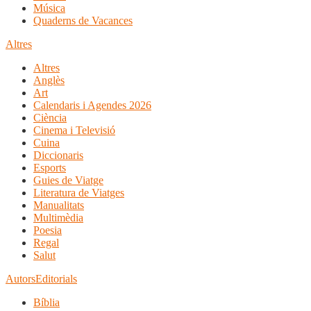
Música
Quaderns de Vacances
Altres
Altres
Anglès
Art
Calendaris i Agendes 2026
Ciència
Cinema i Televisió
Cuina
Diccionaris
Esports
Guies de Viatge
Literatura de Viatges
Manualitats
Multimèdia
Poesia
Regal
Salut
Autors
Editorials
Bíblia