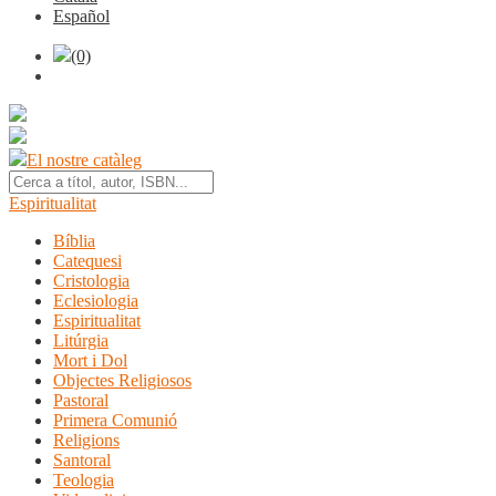
Español
(0)
El nostre catàleg
Espiritualitat
Bíblia
Catequesi
Cristologia
Eclesiologia
Espiritualitat
Litúrgia
Mort i Dol
Objectes Religiosos
Pastoral
Primera Comunió
Religions
Santoral
Teologia