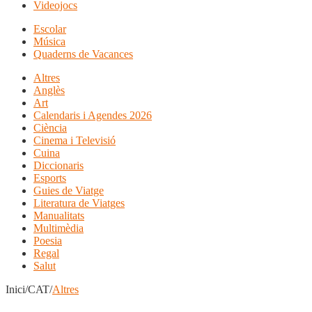
Videojocs
Escolar
Música
Quaderns de Vacances
Altres
Anglès
Art
Calendaris i Agendes 2026
Ciència
Cinema i Televisió
Cuina
Diccionaris
Esports
Guies de Viatge
Literatura de Viatges
Manualitats
Multimèdia
Poesia
Regal
Salut
Inici/CAT/
Altres