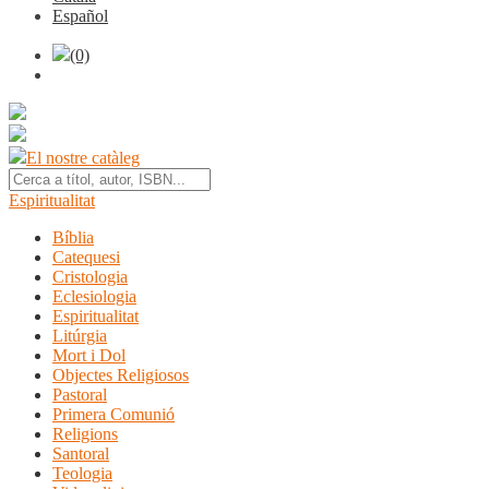
Español
(0)
El nostre catàleg
Espiritualitat
Bíblia
Catequesi
Cristologia
Eclesiologia
Espiritualitat
Litúrgia
Mort i Dol
Objectes Religiosos
Pastoral
Primera Comunió
Religions
Santoral
Teologia