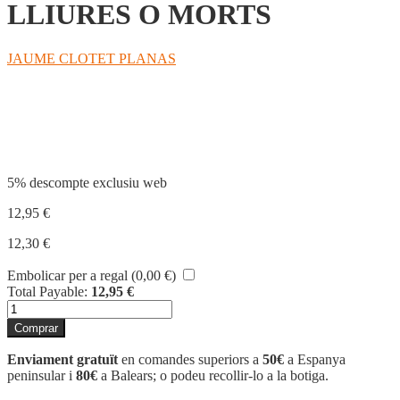
LLIURES O MORTS
JAUME CLOTET PLANAS
Compartir
5% descompte exclusiu web
12,95
€
12,30
€
Embolicar per a regal (
0,00
€
)
Total Payable:
12,95
€
quantitat
de
Comprar
LLIURES
O
Enviament gratuït
en comandes superiors a
50€
a Espanya
MORTS
peninsular i
80€
a Balears; o podeu recollir-lo a la botiga.