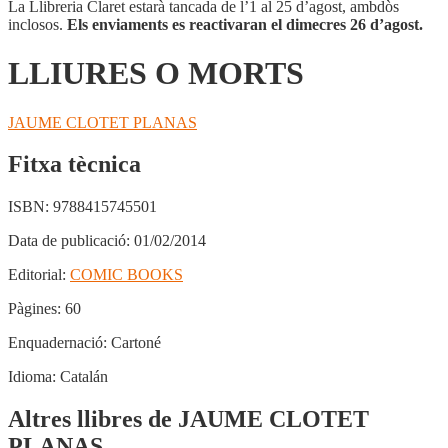
La Llibreria Claret estarà tancada de l’1 al 25 d’agost, ambdòs
inclosos.
Els enviaments es reactivaran el dimecres 26 d’agost.
LLIURES O MORTS
JAUME CLOTET PLANAS
Fitxa tècnica
ISBN:
9788415745501
Data de publicació:
01/02/2014
Editorial:
COMIC BOOKS
Pàgines:
60
Enquadernació:
Cartoné
Idioma:
Catalán
Altres llibres de JAUME CLOTET
PLANAS