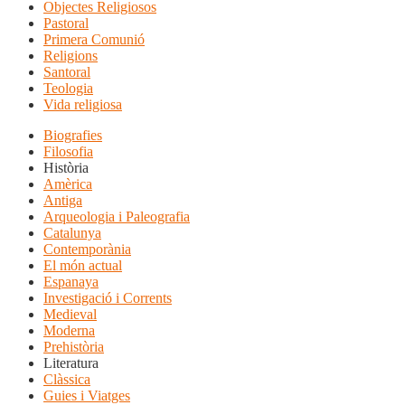
Objectes Religiosos
Pastoral
Primera Comunió
Religions
Santoral
Teologia
Vida religiosa
Biografies
Filosofia
Història
Amèrica
Antiga
Arqueologia i Paleografia
Catalunya
Contemporània
El món actual
Espanaya
Investigació i Corrents
Medieval
Moderna
Prehistòria
Literatura
Clàssica
Guies i Viatges