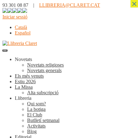
×
93 301 08 87 |
LLIBRERIA@CLARET.CAT
Iniciar sessió
Català
Español
Novetats
Novetats religioses
Novetats generals
Els més venuts
Estiu 2026
La Missa
Alta subscripció
Llibreria
Qui som?
La botiga
El Club
Butlletí setmanal
Activitats
Blog
Editorial