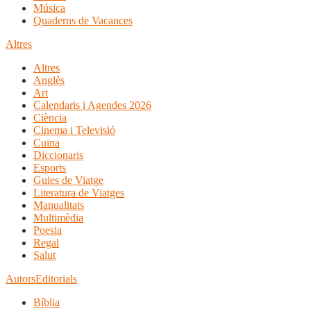
Música
Quaderns de Vacances
Altres
Altres
Anglès
Art
Calendaris i Agendes 2026
Ciència
Cinema i Televisió
Cuina
Diccionaris
Esports
Guies de Viatge
Literatura de Viatges
Manualitats
Multimèdia
Poesia
Regal
Salut
Autors
Editorials
Bíblia