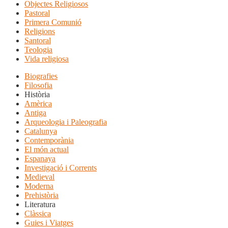
Objectes Religiosos
Pastoral
Primera Comunió
Religions
Santoral
Teologia
Vida religiosa
Biografies
Filosofia
Història
Amèrica
Antiga
Arqueologia i Paleografia
Catalunya
Contemporània
El món actual
Espanaya
Investigació i Corrents
Medieval
Moderna
Prehistòria
Literatura
Clàssica
Guies i Viatges