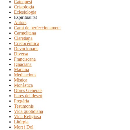
Catequesi
Cristologia
Eclesiologia
Espiritualitat
Autors
Camí de perfeccionament
Carmelitana
Claretiana
Cristocéntrica
Devocionaris
Diversa
Franciscana
Ignaciana
Mariana
Meditacions
Mística
Monàstica
Obres Generals
Pares del desert
Pregària
Testimonis
Vida quotidiana
Vida Religiosa
Litúrgia
Mort i Dol