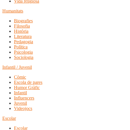
Vida religiosa
Humanitats
Biografies
Filosofia
Història
Literatura
Pedagogia
Política
Psicologia
Sociologia
Infantil / Juvenil
Còmic
Escola de pares
Humor Gràfic
Infantil
Influencers
Juvenil
Videojocs
Escolar
Escolar