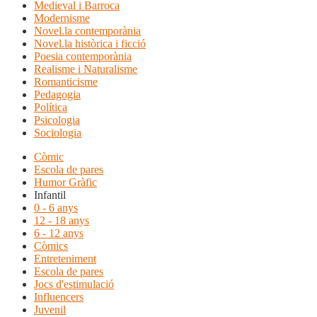
Medieval i Barroca
Modernisme
Novel.la contemporània
Novel.la històrica i ficció
Poesia contemporània
Realisme i Naturalisme
Romanticisme
Pedagogia
Política
Psicologia
Sociologia
Còmic
Escola de pares
Humor Gràfic
Infantil
0 - 6 anys
12 - 18 anys
6 - 12 anys
Còmics
Entreteniment
Escola de pares
Jocs d'estimulació
Influencers
Juvenil