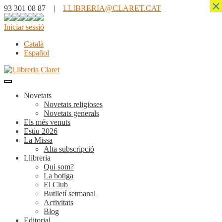
×
93 301 08 87 |
LLIBRERIA@CLARET.CAT
Iniciar sessió
Català
Español
Novetats
Novetats religioses
Novetats generals
Els més venuts
Estiu 2026
La Missa
Alta subscripció
Llibreria
Qui som?
La botiga
El Club
Butlletí setmanal
Activitats
Blog
Editorial