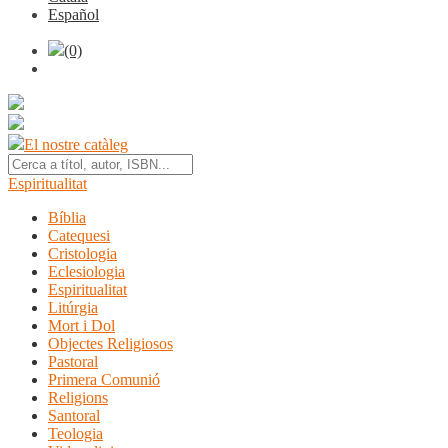
Español
(0)
El nostre catàleg
Espiritualitat
Bíblia
Catequesi
Cristologia
Eclesiologia
Espiritualitat
Litúrgia
Mort i Dol
Objectes Religiosos
Pastoral
Primera Comunió
Religions
Santoral
Teologia