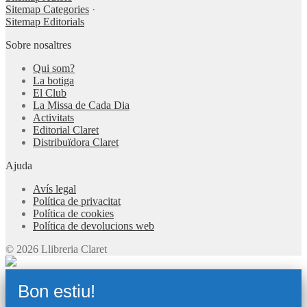
Sitemap Categories
·
Sitemap Editorials
Sobre nosaltres
Qui som?
La botiga
El Club
La Missa de Cada Dia
Activitats
Editorial Claret
Distribuïdora Claret
Ajuda
Avís legal
Política de privacitat
Política de cookies
Política de devolucions web
© 2026 Llibreria Claret
Bon estiu!