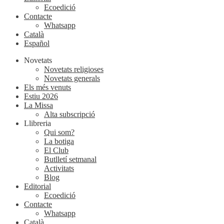
Ecoedició
Contacte
Whatsapp
Català
Español
Novetats
Novetats religioses
Novetats generals
Els més venuts
Estiu 2026
La Missa
Alta subscripció
Llibreria
Qui som?
La botiga
El Club
Butlletí setmanal
Activitats
Blog
Editorial
Ecoedició
Contacte
Whatsapp
Català