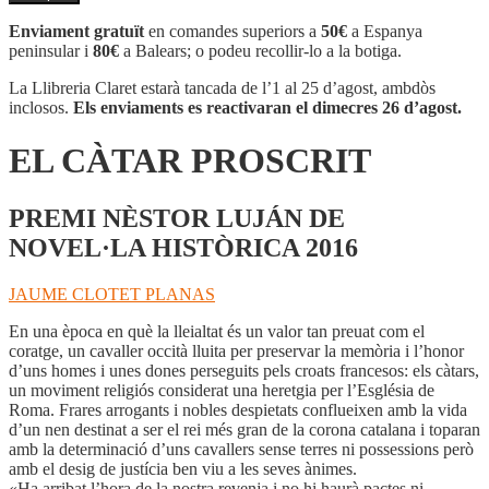
EL
CÀTAR
Enviament gratuït
en comandes superiors a
50€
a Espanya
PROSCRIT
peninsular i
80€
a Balears; o podeu recollir-lo a la botiga.
La Llibreria Claret estarà tancada de l’1 al 25 d’agost, ambdòs
inclosos.
Els enviaments es reactivaran el dimecres 26 d’agost.
EL CÀTAR PROSCRIT
PREMI NÈSTOR LUJÁN DE
NOVEL·LA HISTÒRICA 2016
JAUME CLOTET PLANAS
En una època en què la lleialtat és un valor tan preuat com el
coratge, un cavaller occità lluita per preservar la memòria i l’honor
d’uns homes i unes dones perseguits pels croats francesos: els càtars,
un moviment religiós considerat una heretgia per l’Església de
Roma. Frares arrogants i nobles despietats conflueixen amb la vida
d’un nen destinat a ser el rei més gran de la corona catalana i toparan
amb la determinació d’uns cavallers sense terres ni possessions però
amb el desig de justícia ben viu a les seves ànimes.
«Ha arribat l’hora de la nostra revenja i no hi haurà pactes ni