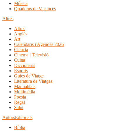
Música
Quaderns de Vacances
Altres
Altres
Anglès
Art
Calendaris i Agendes 2026
Ciència
Cinema i Televisió
Cuina
Diccionaris
Esports
Guies de Viatge
Literatura de Viatges
Manualitats
Multimèdia
Poesia
Regal
Salut
Autors
Editorials
Bíblia