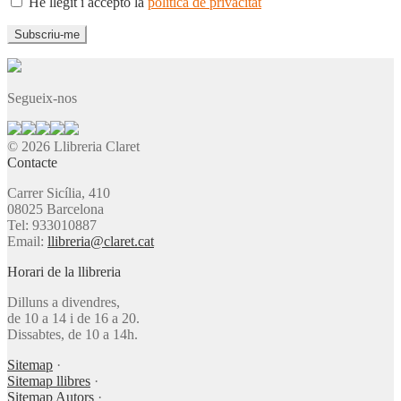
He llegit i accepto la
política de privacitat
Segueix-nos
© 2026 Llibreria Claret
Contacte
Carrer Sicília, 410
08025 Barcelona
Tel: 933010887
Email:
llibreria@claret.cat
Horari de la llibreria
Dilluns a divendres,
de 10 a 14 i de 16 a 20.
Dissabtes, de 10 a 14h.
Sitemap
·
Sitemap llibres
·
Sitemap Autors
·