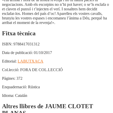
negociacions. Amb els escorpins no n’hi pot haver; o se’ls esclafa o
et claven el punxó i t’injecten el verí. I nosaltres hem decidit
esclafar-los. Homes del país d’oc! Aparelleu els vostres cavalls,
brunyiu les vostres espases i encomaneu l’ànima a Déu, perquè ha
arribat el moment de la revenja!».
Fitxa tècnica
ISBN:
9788417031312
Data de publicació:
01/10/2017
Editorial:
LABUTXACA
Col.lecció:
FORA DE COL.LECCIÓ
Pàgines:
372
Enquadernació:
Rústica
Idioma:
Catalán
Altres llibres de JAUME CLOTET