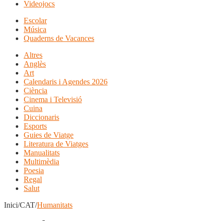
Videojocs
Escolar
Música
Quaderns de Vacances
Altres
Anglès
Art
Calendaris i Agendes 2026
Ciència
Cinema i Televisió
Cuina
Diccionaris
Esports
Guies de Viatge
Literatura de Viatges
Manualitats
Multimèdia
Poesia
Regal
Salut
Inici/CAT/
Humanitats