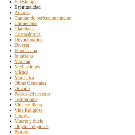
Eclesiología
Espiritualidad
Autores
Camino de perfeccionamiento
Carmelitana
Claretiana
Cristocéntrica
Devocionarios
Diversa
Franciscana
Ignaciana
Mariana
Meditaciones
Mística
Monástica
Obras Generales
Oración
Padres del desierto
Testimonios
Vida cotidiana
Vida Religiosa
Liturgia
Muerte y duelo
Objetos religiosos
Pastoral