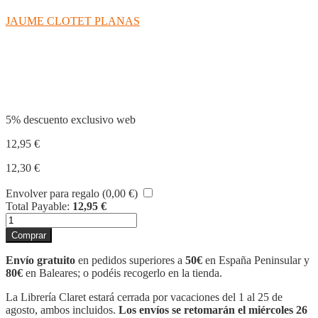
JAUME CLOTET PLANAS
Compartir
5% descuento exclusivo web
12,95
€
12,30
€
Envolver para regalo (
0,00
€
)
Total Payable:
12,95
€
LLIURES
O
Comprar
MORTS
cantidad
Envío gratuito
en pedidos superiores a
50€
en España Peninsular y
80€
en Baleares; o podéis recogerlo en la tienda.
La Librería Claret estará cerrada por vacaciones del 1 al 25 de
agosto, ambos incluidos.
Los envíos se retomarán el miércoles 26