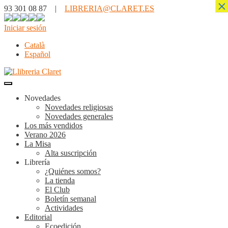
×
93 301 08 87 |
LIBRERIA@CLARET.ES
Iniciar sesión
Català
Español
Novedades
Novedades religiosas
Novedades generales
Los más vendidos
Verano 2026
La Misa
Alta suscripción
Librería
¿Quiénes somos?
La tienda
El Club
Boletín semanal
Actividades
Editorial
Ecoedición