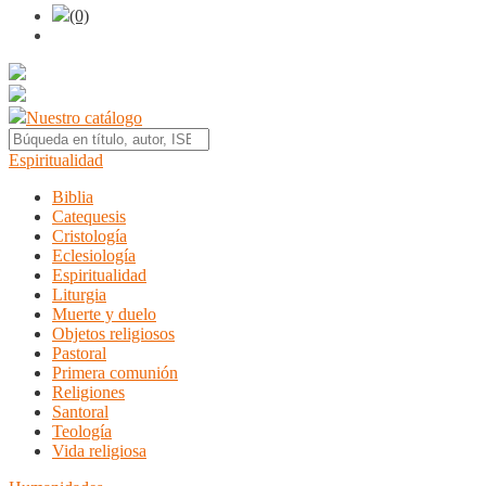
(0)
Nuestro catálogo
Espiritualidad
Biblia
Catequesis
Cristología
Eclesiología
Espiritualidad
Liturgia
Muerte y duelo
Objetos religiosos
Pastoral
Primera comunión
Religiones
Santoral
Teología
Vida religiosa