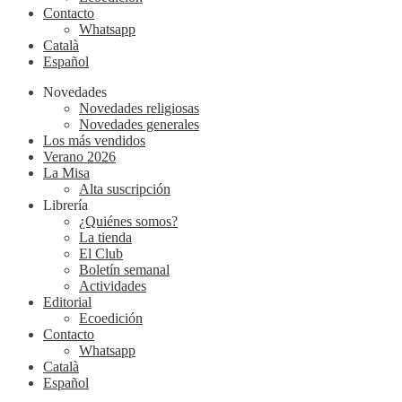
Contacto
Whatsapp
Català
Español
Novedades
Novedades religiosas
Novedades generales
Los más vendidos
Verano 2026
La Misa
Alta suscripción
Librería
¿Quiénes somos?
La tienda
El Club
Boletín semanal
Actividades
Editorial
Ecoedición
Contacto
Whatsapp
Català
Español