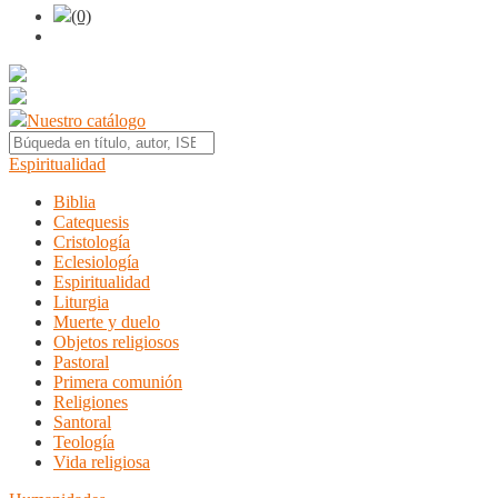
(0)
Nuestro catálogo
Espiritualidad
Biblia
Catequesis
Cristología
Eclesiología
Espiritualidad
Liturgia
Muerte y duelo
Objetos religiosos
Pastoral
Primera comunión
Religiones
Santoral
Teología
Vida religiosa