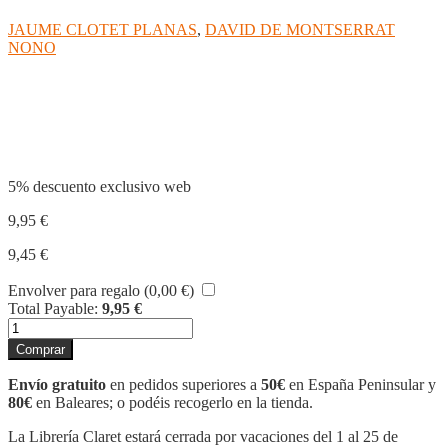
JAUME CLOTET PLANAS
,
DAVID DE MONTSERRAT
NONO
Compartir
5% descuento exclusivo web
9,95
€
9,45
€
Envolver para regalo (
0,00
€
)
Total Payable:
9,95
€
LLLIURES
O
Comprar
MORTS
cantidad
Envío gratuito
en pedidos superiores a
50€
en España Peninsular y
80€
en Baleares; o podéis recogerlo en la tienda.
La Librería Claret estará cerrada por vacaciones del 1 al 25 de