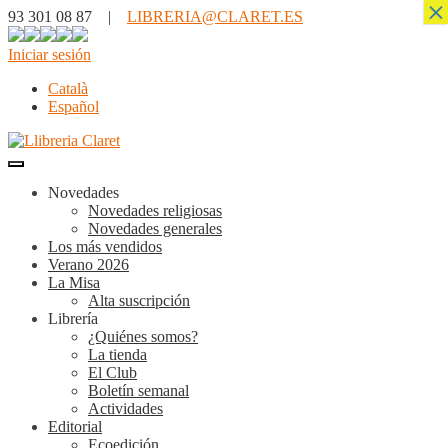
×
93 301 08 87 |
LIBRERIA@CLARET.ES
Iniciar sesión
Català
Español
Novedades
Novedades religiosas
Novedades generales
Los más vendidos
Verano 2026
La Misa
Alta suscripción
Librería
¿Quiénes somos?
La tienda
El Club
Boletín semanal
Actividades
Editorial
Ecoedición