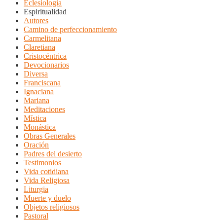
Eclesiología
Espiritualidad
Autores
Camino de perfeccionamiento
Carmelitana
Claretiana
Cristocéntrica
Devocionarios
Diversa
Franciscana
Ignaciana
Mariana
Meditaciones
Mística
Monástica
Obras Generales
Oración
Padres del desierto
Testimonios
Vida cotidiana
Vida Religiosa
Liturgia
Muerte y duelo
Objetos religiosos
Pastoral