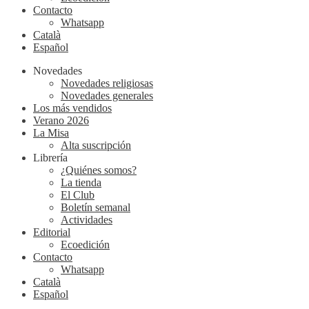
Contacto
Whatsapp
Català
Español
Novedades
Novedades religiosas
Novedades generales
Los más vendidos
Verano 2026
La Misa
Alta suscripción
Librería
¿Quiénes somos?
La tienda
El Club
Boletín semanal
Actividades
Editorial
Ecoedición
Contacto
Whatsapp
Català
Español