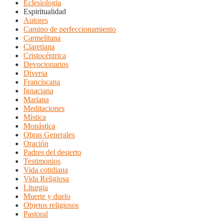
Eclesiología
Espiritualidad
Autores
Camino de perfeccionamiento
Carmelitana
Claretiana
Cristocéntrica
Devocionarios
Diversa
Franciscana
Ignaciana
Mariana
Meditaciones
Mística
Monástica
Obras Generales
Oración
Padres del desierto
Testimonios
Vida cotidiana
Vida Religiosa
Liturgia
Muerte y duelo
Objetos religiosos
Pastoral