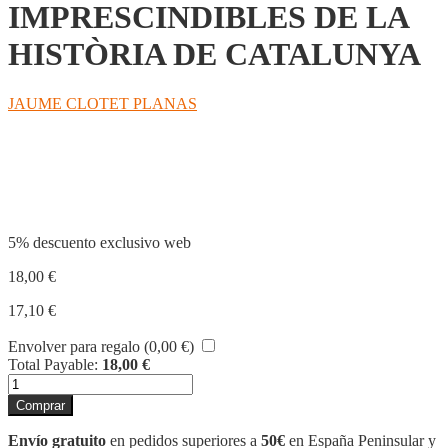
IMPRESCINDIBLES DE LA
HISTÒRIA DE CATALUNYA
JAUME CLOTET PLANAS
Compartir
5% descuento exclusivo web
18,00
€
17,10
€
Envolver para regalo (
0,00
€
)
Total Payable:
18,00
€
50
MOMENTS
Comprar
IMPRESCINDIBLES
DE
Envío gratuito
en pedidos superiores a
50€
en España Peninsular y