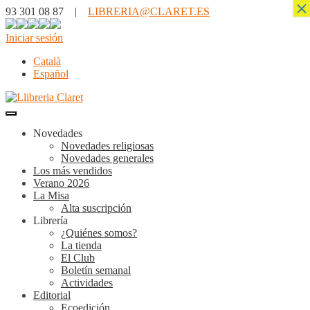
×
93 301 08 87 |
LIBRERIA@CLARET.ES
Iniciar sesión
Català
Español
Novedades
Novedades religiosas
Novedades generales
Los más vendidos
Verano 2026
La Misa
Alta suscripción
Librería
¿Quiénes somos?
La tienda
El Club
Boletín semanal
Actividades
Editorial
Ecoedición