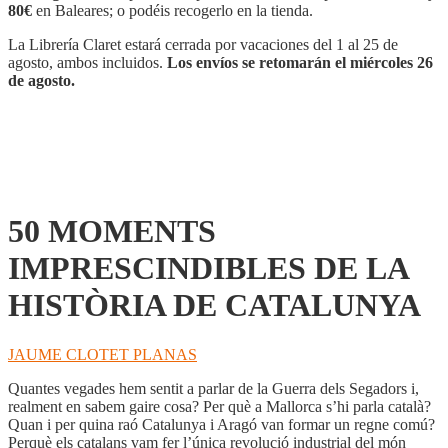
LA
80€
en Baleares; o podéis recogerlo en la tienda.
HISTÒRIA
DE
La Librería Claret estará cerrada por vacaciones del 1 al 25 de
CATALUNYA
agosto, ambos incluidos.
Los envíos se retomarán el miércoles 26
cantidad
de agosto.
50 MOMENTS
IMPRESCINDIBLES DE LA
HISTÒRIA DE CATALUNYA
JAUME CLOTET PLANAS
Quantes vegades hem sentit a parlar de la Guerra dels Segadors i,
realment en sabem gaire cosa? Per què a Mallorca s’hi parla català?
Quan i per quina raó Catalunya i Aragó van formar un regne comú?
Perquè els catalans vam fer l’única revolució industrial del món