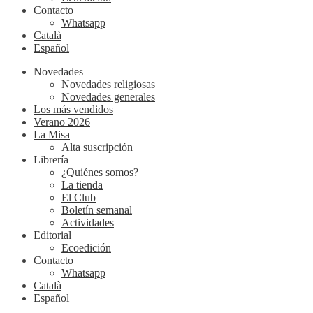
Contacto
Whatsapp
Català
Español
Novedades
Novedades religiosas
Novedades generales
Los más vendidos
Verano 2026
La Misa
Alta suscripción
Librería
¿Quiénes somos?
La tienda
El Club
Boletín semanal
Actividades
Editorial
Ecoedición
Contacto
Whatsapp
Català
Español