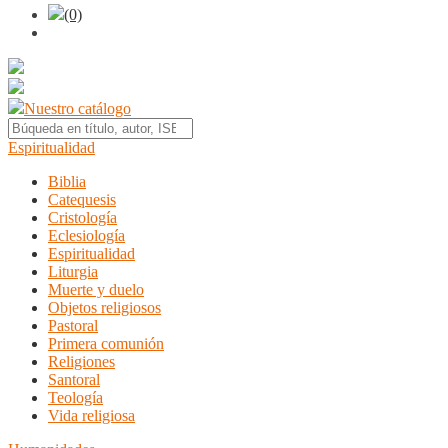
(0)
Nuestro catálogo
Espiritualidad
Biblia
Catequesis
Cristología
Eclesiología
Espiritualidad
Liturgia
Muerte y duelo
Objetos religiosos
Pastoral
Primera comunión
Religiones
Santoral
Teología
Vida religiosa