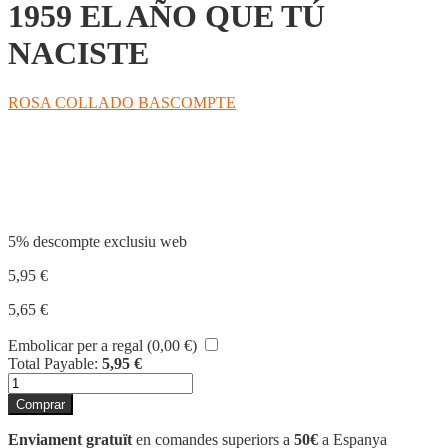
1959 EL AÑO QUE TÚ
NACISTE
ROSA COLLADO BASCOMPTE
Compartir
5% descompte exclusiu web
5,95
€
5,65
€
Embolicar per a regal (
0,00
€
)
Total Payable:
5,95
€
quantitat
de
Comprar
1959
EL
Enviament gratuït
en comandes superiors a
50€
a Espanya