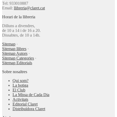
Tel: 933010887
Email:
llibreria@claret.cat
Horari de la llibreria
Dilluns a divendres,
de 10 a 14 i de 16 a 20.
Dissabtes, de 10 a 14h.
Sitemap
·
Sitemap llibres
·
Sitemap Autors
·
Sitemap Categories
·
Sitemap Editorials
Sobre nosaltres
Qui som?
La botiga
El Club
La Missa de Cada Dia
Activitats
Editorial Claret
Distribuïdora Claret