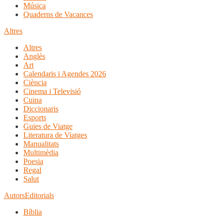
Música
Quaderns de Vacances
Altres
Altres
Anglès
Art
Calendaris i Agendes 2026
Ciència
Cinema i Televisió
Cuina
Diccionaris
Esports
Guies de Viatge
Literatura de Viatges
Manualitats
Multimèdia
Poesia
Regal
Salut
Autors
Editorials
Bíblia