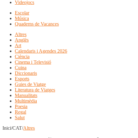
Videojocs
Escolar
Música
Quaderns de Vacances
Altres
Anglès
Art
Calendaris i Agendes 2026
Ciència
Cinema i Televisió
Cuina
Diccionaris
Esports
Guies de Viatge
Literatura de Viatges
Manualitats
Multimèdia
Poesia
Regal
Salut
Inici/CAT/
Altres