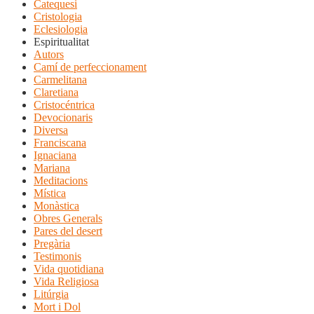
Catequesi
Cristologia
Eclesiologia
Espiritualitat
Autors
Camí de perfeccionament
Carmelitana
Claretiana
Cristocéntrica
Devocionaris
Diversa
Franciscana
Ignaciana
Mariana
Meditacions
Mística
Monàstica
Obres Generals
Pares del desert
Pregària
Testimonis
Vida quotidiana
Vida Religiosa
Litúrgia
Mort i Dol