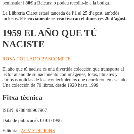
AÑO
peninsular i
80€
a Balears; o podeu recollir-lo a la botiga.
QUE
TÚ
La Llibreria Claret estarà tancada de l’1 al 25 d’agost, ambdòs
NACISTE
inclosos.
Els enviaments es reactivaran el dimecres 26 d’agost.
1959 EL AÑO QUE TÚ
NACISTE
ROSA COLLADO BASCOMPTE
El año que tú naciste es una divertida colección que transporta al
lector al año de su nacimiento con imágenes, fotos, titulares y
curiosas noticias de los acontecimientos que ocurrieron en ese año.
Una colección de 79 libros, desde 1920 hasta 1999.
Fitxa tècnica
ISBN:
9788488907967
Data de publicació:
01/01/1996
Editorial:
ACV EDICIONS