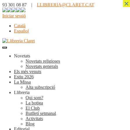
×
93 301 08 87 |
LLIBRERIA@CLARET.CAT
Iniciar sessió
Català
Español
Novetats
Novetats religioses
Novetats generals
Els més venuts
Estiu 2026
La Missa
Alta subscripció
Llibreria
Qui som?
La botiga
El Club
Butlletí setmanal
Activitats
Blog
Editorial