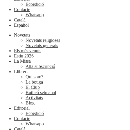
Ecoedició
Contacte
Whatsapp
Català
Español
Novetats
Novetats religioses
Novetats generals
Els més venuts
Estiu 2026
La Missa
Alta subscripció
Llibreria
Qui som?
La botiga
El Club
Butlletí setmanal
Activitats
Blog
Editorial
Ecoedició
Contacte
Whatsapp
Català