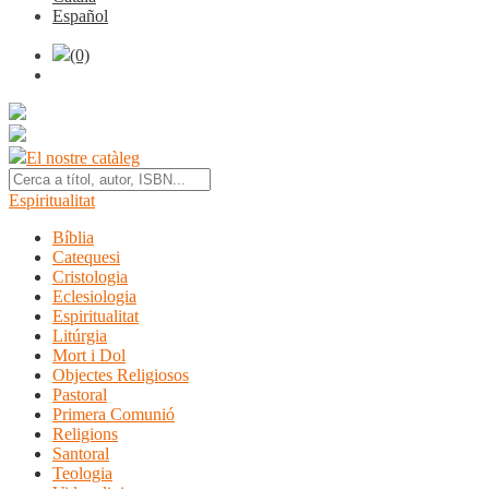
Español
(0)
El nostre catàleg
Espiritualitat
Bíblia
Catequesi
Cristologia
Eclesiologia
Espiritualitat
Litúrgia
Mort i Dol
Objectes Religiosos
Pastoral
Primera Comunió
Religions
Santoral
Teologia