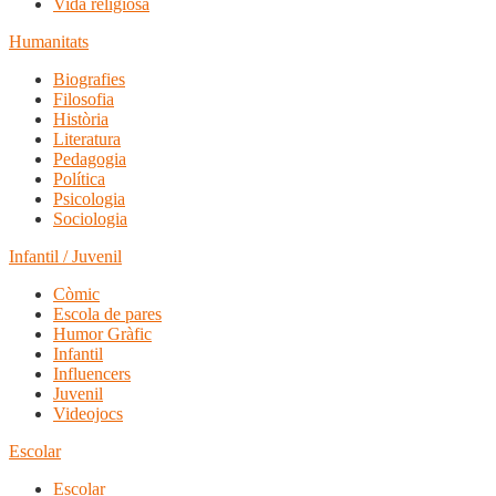
Vida religiosa
Humanitats
Biografies
Filosofia
Història
Literatura
Pedagogia
Política
Psicologia
Sociologia
Infantil / Juvenil
Còmic
Escola de pares
Humor Gràfic
Infantil
Influencers
Juvenil
Videojocs
Escolar
Escolar