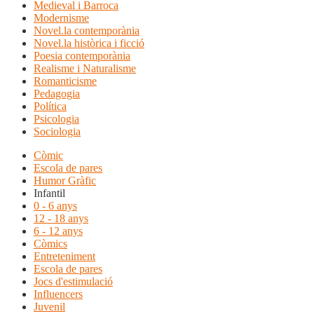
Medieval i Barroca
Modernisme
Novel.la contemporània
Novel.la històrica i ficció
Poesia contemporània
Realisme i Naturalisme
Romanticisme
Pedagogia
Política
Psicologia
Sociologia
Còmic
Escola de pares
Humor Gràfic
Infantil
0 - 6 anys
12 - 18 anys
6 - 12 anys
Còmics
Entreteniment
Escola de pares
Jocs d'estimulació
Influencers
Juvenil