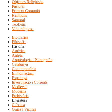
Objectes Religiosos
Pastoral
Primera Comunió
Religions
Santoral
Teologia
Vida religiosa
Biografies
Filosofia
Història
Amèrica
Antiga
Arqueologia i Paleografia
Catalunya
Contemporània
El món actual
Espanaya
Investigació i Corrents
Medieval
Moderna
Prehistòria
Literatura
Clàssica
Guies i Viatges