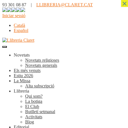
×
93 301 08 87 |
LLIBRERIA@CLARET.CAT
Iniciar sessió
Català
Español
Novetats
Novetats religioses
Novetats generals
Els més venuts
Estiu 2026
La Missa
Alta subscripció
Llibreria
Qui som?
La botiga
El Club
Butlletí setmanal
Activitats
Blog
Editorial