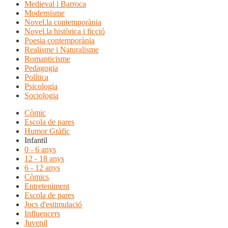
Medieval i Barroca
Modernisme
Novel.la contemporània
Novel.la històrica i ficció
Poesia contemporània
Realisme i Naturalisme
Romanticisme
Pedagogia
Política
Psicologia
Sociologia
Còmic
Escola de pares
Humor Gràfic
Infantil
0 - 6 anys
12 - 18 anys
6 - 12 anys
Còmics
Entreteniment
Escola de pares
Jocs d'estimulació
Influencers
Juvenil