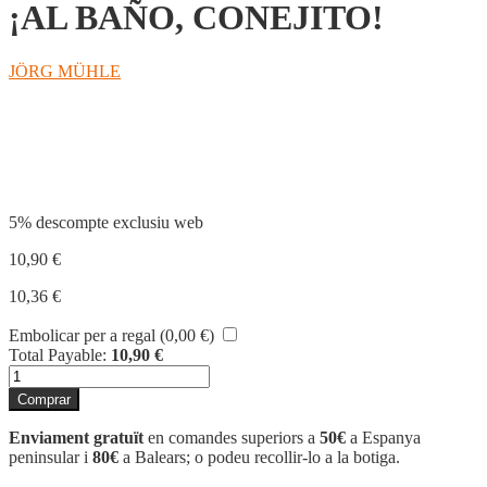
¡AL BAÑO, CONEJITO!
JÖRG MÜHLE
Compartir
5% descompte exclusiu web
10,90
€
10,36
€
Embolicar per a regal (
0,00
€
)
Total Payable:
10,90
€
quantitat
de
Comprar
¡AL
BAÑO,
Enviament gratuït
en comandes superiors a
50€
a Espanya
CONEJITO!
peninsular i
80€
a Balears; o podeu recollir-lo a la botiga.