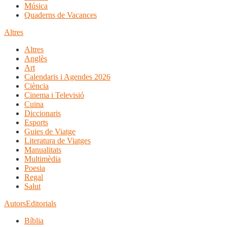
Música
Quaderns de Vacances
Altres
Altres
Anglès
Art
Calendaris i Agendes 2026
Ciència
Cinema i Televisió
Cuina
Diccionaris
Esports
Guies de Viatge
Literatura de Viatges
Manualitats
Multimèdia
Poesia
Regal
Salut
Autors
Editorials
Bíblia