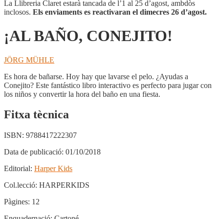
La Llibreria Claret estarà tancada de l’1 al 25 d’agost, ambdòs
inclosos.
Els enviaments es reactivaran el dimecres 26 d’agost.
¡AL BAÑO, CONEJITO!
JÖRG MÜHLE
Es hora de bañarse. Hoy hay que lavarse el pelo. ¿Ayudas a
Conejito? Este fantástico libro interactivo es perfecto para jugar con
los niños y convertir la hora del baño en una fiesta.
Fitxa tècnica
ISBN:
9788417222307
Data de publicació:
01/10/2018
Editorial:
Harper Kids
Col.lecció:
HARPERKIDS
Pàgines:
12
Enquadernació:
Cartoné