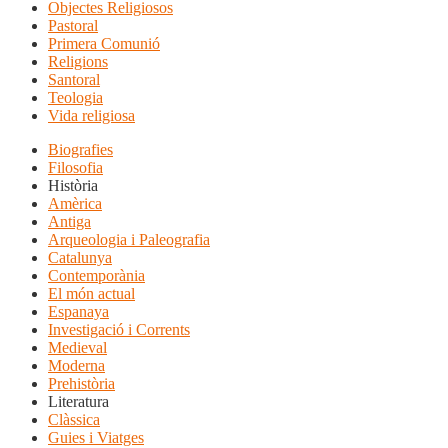
Objectes Religiosos
Pastoral
Primera Comunió
Religions
Santoral
Teologia
Vida religiosa
Biografies
Filosofia
Història
Amèrica
Antiga
Arqueologia i Paleografia
Catalunya
Contemporània
El món actual
Espanaya
Investigació i Corrents
Medieval
Moderna
Prehistòria
Literatura
Clàssica
Guies i Viatges