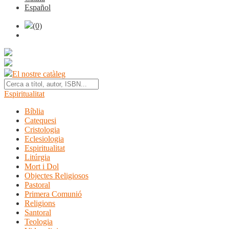
Español
(0)
El nostre catàleg
Espiritualitat
Bíblia
Catequesi
Cristologia
Eclesiologia
Espiritualitat
Litúrgia
Mort i Dol
Objectes Religiosos
Pastoral
Primera Comunió
Religions
Santoral
Teologia