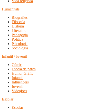
Vida religiosa
Humanitats
Biografies
Filosofia
Història
Literatura
Pedagogia
Política
Psicologia
Sociologia
Infantil / Juvenil
Còmic
Escola de pares
Humor Gràfic
Infantil
Influencers
Juvenil
Videojocs
Escolar
Escolar