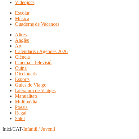
Videojocs
Escolar
Música
Quaderns de Vacances
Altres
Anglès
Art
Calendaris i Agendes 2026
Ciència
Cinema i Televisió
Cuina
Diccionaris
Esports
Guies de Viatge
Literatura de Viatges
Manualitats
Multimèdia
Poesia
Regal
Salut
Inici/CAT/
Infantil / Juvenil