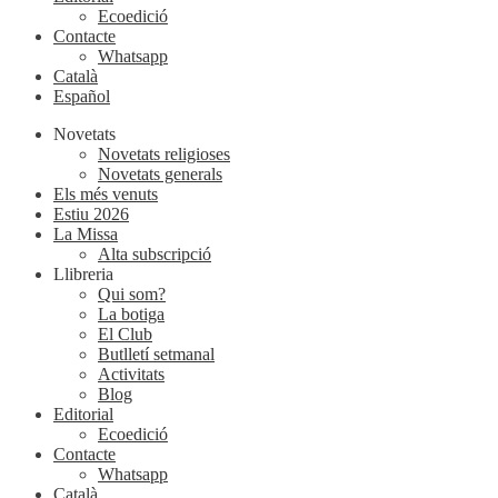
Ecoedició
Contacte
Whatsapp
Català
Español
Novetats
Novetats religioses
Novetats generals
Els més venuts
Estiu 2026
La Missa
Alta subscripció
Llibreria
Qui som?
La botiga
El Club
Butlletí setmanal
Activitats
Blog
Editorial
Ecoedició
Contacte
Whatsapp
Català