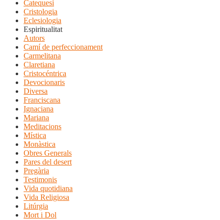
Catequesi
Cristologia
Eclesiologia
Espiritualitat
Autors
Camí de perfeccionament
Carmelitana
Claretiana
Cristocéntrica
Devocionaris
Diversa
Franciscana
Ignaciana
Mariana
Meditacions
Mística
Monàstica
Obres Generals
Pares del desert
Pregària
Testimonis
Vida quotidiana
Vida Religiosa
Litúrgia
Mort i Dol