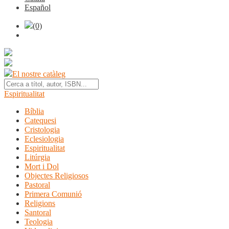
Español
(0)
El nostre catàleg
Espiritualitat
Bíblia
Catequesi
Cristologia
Eclesiologia
Espiritualitat
Litúrgia
Mort i Dol
Objectes Religiosos
Pastoral
Primera Comunió
Religions
Santoral
Teologia