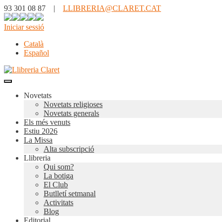
93 301 08 87 |
LLIBRERIA@CLARET.CAT
Iniciar sessió
Català
Español
Novetats
Novetats religioses
Novetats generals
Els més venuts
Estiu 2026
La Missa
Alta subscripció
Llibreria
Qui som?
La botiga
El Club
Butlletí setmanal
Activitats
Blog
Editorial