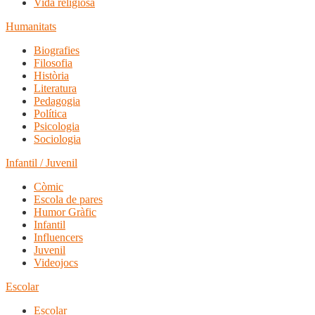
Vida religiosa
Humanitats
Biografies
Filosofia
Història
Literatura
Pedagogia
Política
Psicologia
Sociologia
Infantil / Juvenil
Còmic
Escola de pares
Humor Gràfic
Infantil
Influencers
Juvenil
Videojocs
Escolar
Escolar