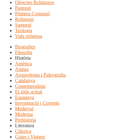
Objectes Religiosos
Pastoral
Primera Comunió
Religions
Santoral
Teologia
Vida religiosa
Biografies
Filosofia
Història
Amèrica
Antiga
Arqueologia i Paleografia
Catalunya
Contemporània
El món actual
Espanaya
Investigació i Corrents
Medieval
Moderna
Prehistòria
Literatura
Clàssica
Guies i Viatges