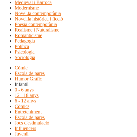
Medieval i Barroca
Modernisme
Novel.la contemporània
Novel.la històrica i ficció
Poesia contemporània
Realisme i Naturalisme
Romanticisme
Pedagogia
Política
Psicologia
Sociologia
Còmic
Escola de pares
Humor Gràfic
Infantil
0 - 6 anys
12 - 18 anys
6 - 12 anys
Còmics
Entreteniment
Escola de pares
Jocs d'estimulació
Influencers
Juvenil