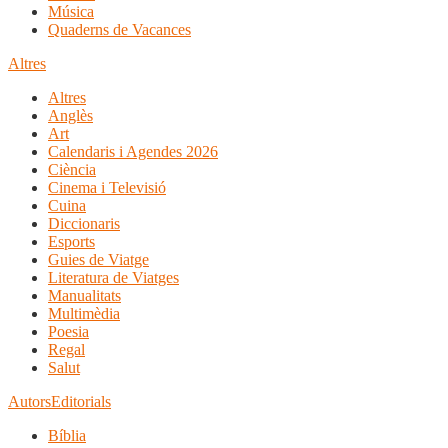
Música
Quaderns de Vacances
Altres
Altres
Anglès
Art
Calendaris i Agendes 2026
Ciència
Cinema i Televisió
Cuina
Diccionaris
Esports
Guies de Viatge
Literatura de Viatges
Manualitats
Multimèdia
Poesia
Regal
Salut
Autors
Editorials
Bíblia