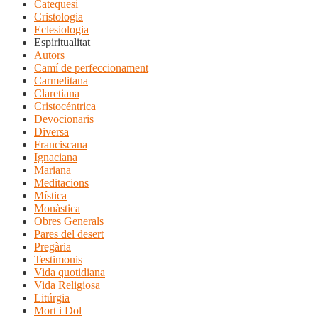
Catequesi
Cristologia
Eclesiologia
Espiritualitat
Autors
Camí de perfeccionament
Carmelitana
Claretiana
Cristocéntrica
Devocionaris
Diversa
Franciscana
Ignaciana
Mariana
Meditacions
Mística
Monàstica
Obres Generals
Pares del desert
Pregària
Testimonis
Vida quotidiana
Vida Religiosa
Litúrgia
Mort i Dol