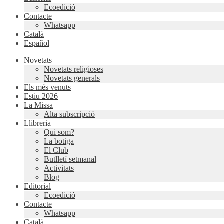
Ecoedició
Contacte
Whatsapp
Català
Español
Novetats
Novetats religioses
Novetats generals
Els més venuts
Estiu 2026
La Missa
Alta subscripció
Llibreria
Qui som?
La botiga
El Club
Butlletí setmanal
Activitats
Blog
Editorial
Ecoedició
Contacte
Whatsapp
Català