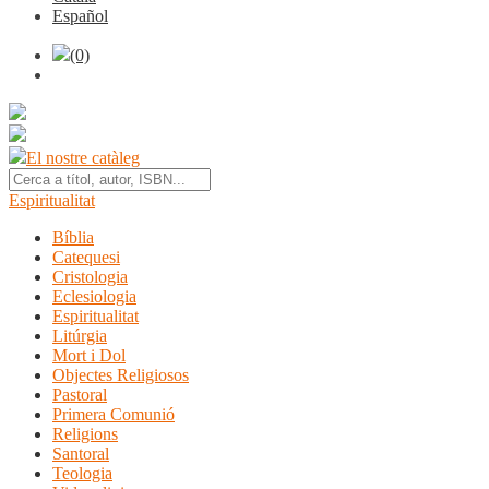
Español
(0)
El nostre catàleg
Espiritualitat
Bíblia
Catequesi
Cristologia
Eclesiologia
Espiritualitat
Litúrgia
Mort i Dol
Objectes Religiosos
Pastoral
Primera Comunió
Religions
Santoral
Teologia