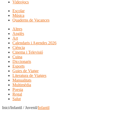
Videojocs
Escolar
Música
Quaderns de Vacances
Altres
Anglès
Art
Calendaris i Agendes 2026
Ciència
Cinema i Televisió
Cuina
Diccionaris
Esports
Guies de Viatge
Literatura de Viatges
Manualitats
Multimèdia
Poesia
Regal
Salut
Inici/Infantil / Juvenil/
Infantil