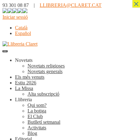
×
93 301 08 87 |
LLIBRERIA@CLARET.CAT
Iniciar sessió
Català
Español
Novetats
Novetats religioses
Novetats generals
Els més venuts
Estiu 2026
La Missa
Alta subscripció
Llibreria
Qui som?
La botiga
El Club
Butlletí setmanal
Activitats
Blog
Editorial