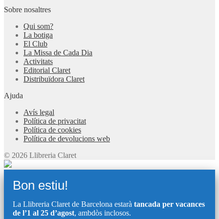
Sobre nosaltres
Qui som?
La botiga
El Club
La Missa de Cada Dia
Activitats
Editorial Claret
Distribuïdora Claret
Ajuda
Avís legal
Política de privacitat
Política de cookies
Política de devolucions web
© 2026 Llibreria Claret
Bon estiu!
La Llibreria Claret de Barcelona estarà
tancada per vacances
de l’1 al 25 d’agost
, ambdòs inclosos.