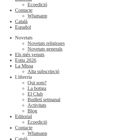
Ecoedició
Contacte
Whatsapp
Català
Español
Novetats
Novetats religioses
Novetats generals
Els més venuts
Estiu 2026
La Missa
Alta subscripció
Llibreria
Qui som?
La botiga
El Club
Butlletí setmanal
Activitats
Blog
Editorial
Ecoedició
Contacte
Whatsapp
Català