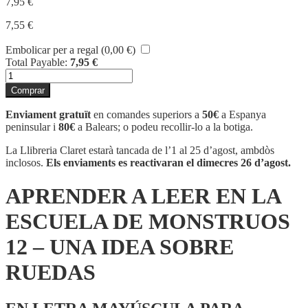
7,95
€
7,55
€
Embolicar per a regal (
0,00
€
)
Total Payable:
7,95
€
quantitat
de
Comprar
APRENDER
A
Enviament gratuït
en comandes superiors a
50€
a Espanya
LEER
peninsular i
80€
a Balears; o podeu recollir-lo a la botiga.
EN
LA
La Llibreria Claret estarà tancada de l’1 al 25 d’agost, ambdòs
ESCUELA
inclosos.
Els enviaments es reactivaran el dimecres 26 d’agost.
DE
MONSTRUOS
APRENDER A LEER EN LA
12
-
ESCUELA DE MONSTRUOS
UNA
IDEA
12 – UNA IDEA SOBRE
SOBRE
RUEDAS
RUEDAS