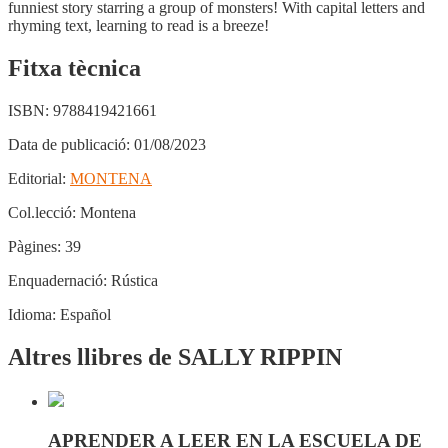
funniest story starring a group of monsters! With capital letters and
rhyming text, learning to read is a breeze!
Fitxa tècnica
ISBN:
9788419421661
Data de publicació:
01/08/2023
Editorial:
MONTENA
Col.lecció:
Montena
Pàgines:
39
Enquadernació:
Rústica
Idioma:
Español
Altres llibres de SALLY RIPPIN
APRENDER A LEER EN LA ESCUELA DE