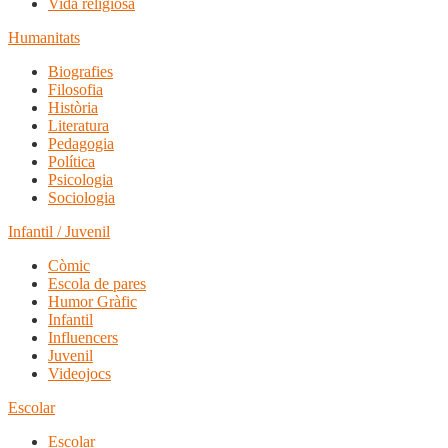
Vida religiosa
Humanitats
Biografies
Filosofia
Història
Literatura
Pedagogia
Política
Psicologia
Sociologia
Infantil / Juvenil
Còmic
Escola de pares
Humor Gràfic
Infantil
Influencers
Juvenil
Videojocs
Escolar
Escolar