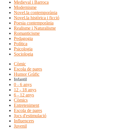
Medieval i Barroca
Modernisme
Novel.la contemporània
Novel.la històrica i ficció
Poesia contemporània
Realisme i Naturalisme
Romanticisme
Pedagogia
Política
Psicologia
Sociologia
Còmic
Escola de pares
Humor Gràfic
Infantil
0 - 6 anys
12 - 18 anys
6 - 12 anys
Còmics
Entreteniment
Escola de pares
Jocs d'estimulació
Influencers
Juvenil