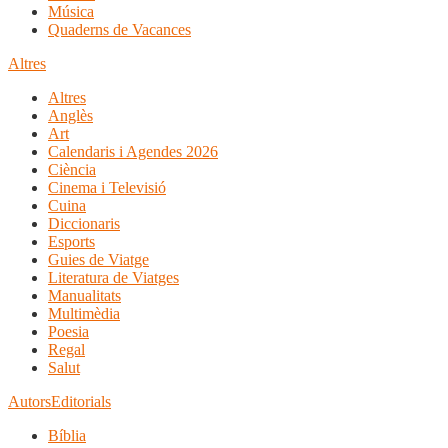
Música
Quaderns de Vacances
Altres
Altres
Anglès
Art
Calendaris i Agendes 2026
Ciència
Cinema i Televisió
Cuina
Diccionaris
Esports
Guies de Viatge
Literatura de Viatges
Manualitats
Multimèdia
Poesia
Regal
Salut
Autors
Editorials
Bíblia