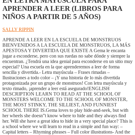
EN LETRA MAYÚSCULA PARA
APRENDER A LEER (LIBROS PARA
NIÑOS A PARTIR DE 5 AÑOS)
SALLY RIPPIN
APRENDE A LEER EN LA ESCUELA DE MONSTRUOS
BIENVENIDOS A LA ESCUELA DE MONSTRUOS, LA MÁS
APESTOSA Y DIVERTIDA QUE EXISTE A Gema le encanta
jugar a esconderse, pero con sus ruedas no sabe dónde y siempre la
encuentran. ¿Tendrá una idea genial para esconderse en un sitio muy
especial? Una escuela en la que aprenderemos a leer de forma
sencilla y divertida.- Letra mayúscula – Frases rimadas –
Ilustraciones a todo color – ¡Y una historia de lo más divertida
protagonizada por un grupo de monstruos! Con letra mayúscula y
texto rimado, ¡aprender a leer está asegurado!ENGLISH
DESCRIPTION LEARN TO READ AT THE SCHOOL OF
MONSTERS WELCOME TO THE SCHOOL OF MONSTER,
THE MOST STINKY, THE SILLIEST, AND FUNNIEST
SCHOOL THERE IS.Gema loves to play hide-and-seek, but with
her wheels she doesn”t know where to hide and they always find
her. Will she have a great idea to hide in a very special place? This is
a school where we will learn to read in a simple and fun way: –
Capital letters – Rhyming phrases – Full color illustrations- And the