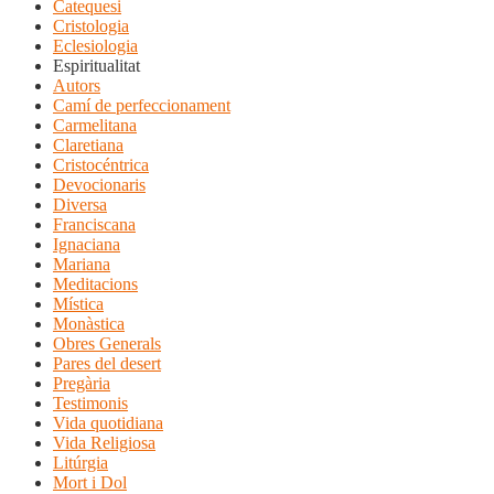
Catequesi
Cristologia
Eclesiologia
Espiritualitat
Autors
Camí de perfeccionament
Carmelitana
Claretiana
Cristocéntrica
Devocionaris
Diversa
Franciscana
Ignaciana
Mariana
Meditacions
Mística
Monàstica
Obres Generals
Pares del desert
Pregària
Testimonis
Vida quotidiana
Vida Religiosa
Litúrgia
Mort i Dol