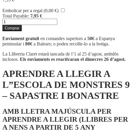
Embolicar per a regal (
0,00
€
)
Total Payable:
7,95
€
quantitat
de
Comprar
APRENDRE
A
Enviament gratuït
en comandes superiors a
50€
a Espanya
LLEGIR
peninsular i
80€
a Balears; o podeu recollir-lo a la botiga.
A
L''ESCOLA
La Llibreria Claret estarà tancada de l’1 al 25 d’agost, ambdòs
DE
inclosos.
Els enviaments es reactivaran el dimecres 26 d’agost.
MONSTRES
9
APRENDRE A LLEGIR A
-
SAPASTRE
L”ESCOLA DE MONSTRES 9
I
BONASTRE
– SAPASTRE I BONASTRE
AMB LLETRA MAJÚSCULA PER
APRENDRE A LLEGIR (LLIBRES PER
A NENS A PARTIR DE 5 ANY