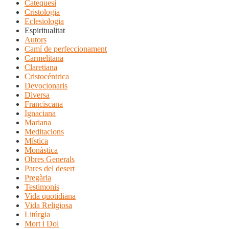
Catequesi
Cristologia
Eclesiologia
Espiritualitat
Autors
Camí de perfeccionament
Carmelitana
Claretiana
Cristocéntrica
Devocionaris
Diversa
Franciscana
Ignaciana
Mariana
Meditacions
Mística
Monàstica
Obres Generals
Pares del desert
Pregària
Testimonis
Vida quotidiana
Vida Religiosa
Litúrgia
Mort i Dol