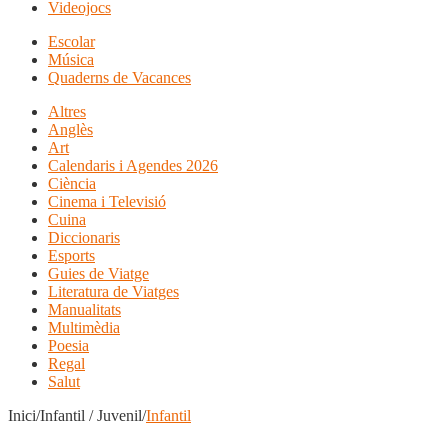
Videojocs
Escolar
Música
Quaderns de Vacances
Altres
Anglès
Art
Calendaris i Agendes 2026
Ciència
Cinema i Televisió
Cuina
Diccionaris
Esports
Guies de Viatge
Literatura de Viatges
Manualitats
Multimèdia
Poesia
Regal
Salut
Inici/Infantil / Juvenil/
Infantil