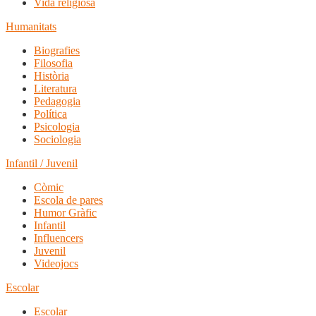
Vida religiosa
Humanitats
Biografies
Filosofia
Història
Literatura
Pedagogia
Política
Psicologia
Sociologia
Infantil / Juvenil
Còmic
Escola de pares
Humor Gràfic
Infantil
Influencers
Juvenil
Videojocs
Escolar
Escolar