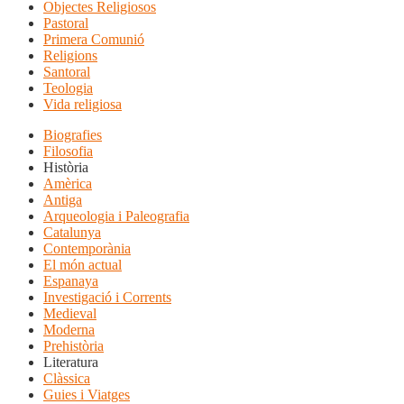
Objectes Religiosos
Pastoral
Primera Comunió
Religions
Santoral
Teologia
Vida religiosa
Biografies
Filosofia
Història
Amèrica
Antiga
Arqueologia i Paleografia
Catalunya
Contemporània
El món actual
Espanaya
Investigació i Corrents
Medieval
Moderna
Prehistòria
Literatura
Clàssica
Guies i Viatges