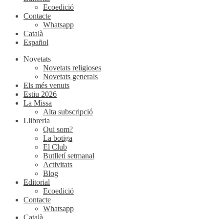
Ecoedició
Contacte
Whatsapp
Català
Español
Novetats
Novetats religioses
Novetats generals
Els més venuts
Estiu 2026
La Missa
Alta subscripció
Llibreria
Qui som?
La botiga
El Club
Butlletí setmanal
Activitats
Blog
Editorial
Ecoedició
Contacte
Whatsapp
Català