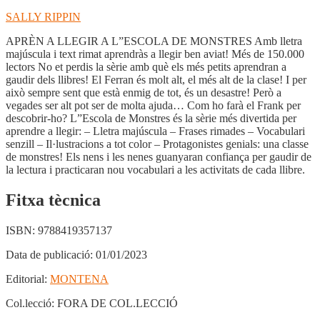
SALLY RIPPIN
APRÈN A LLEGIR A L”ESCOLA DE MONSTRES Amb lletra
majúscula i text rimat aprendràs a llegir ben aviat! Més de 150.000
lectors No et perdis la sèrie amb què els més petits aprendran a
gaudir dels llibres! El Ferran és molt alt, el més alt de la clase! I per
això sempre sent que està enmig de tot, és un desastre! Però a
vegades ser alt pot ser de molta ajuda… Com ho farà el Frank per
descobrir-ho? L”Escola de Monstres és la sèrie més divertida per
aprendre a llegir: – Lletra majúscula – Frases rimades – Vocabulari
senzill – Il·lustracions a tot color – Protagonistes genials: una classe
de monstres! Els nens i les nenes guanyaran confiança per gaudir de
la lectura i practicaran nou vocabulari a les activitats de cada llibre.
Fitxa tècnica
ISBN:
9788419357137
Data de publicació:
01/01/2023
Editorial:
MONTENA
Col.lecció:
FORA DE COL.LECCIÓ