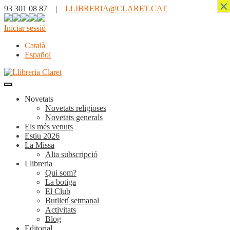
×
93 301 08 87 |
LLIBRERIA@CLARET.CAT
Iniciar sessió
Català
Español
Novetats
Novetats religioses
Novetats generals
Els més venuts
Estiu 2026
La Missa
Alta subscripció
Llibreria
Qui som?
La botiga
El Club
Butlletí setmanal
Activitats
Blog
Editorial