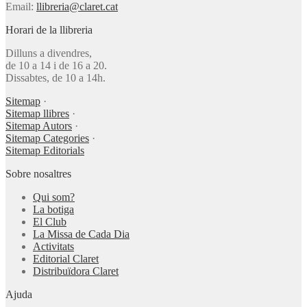
Email:
llibreria@claret.cat
Horari de la llibreria
Dilluns a divendres,
de 10 a 14 i de 16 a 20.
Dissabtes, de 10 a 14h.
Sitemap
·
Sitemap llibres
·
Sitemap Autors
·
Sitemap Categories
·
Sitemap Editorials
Sobre nosaltres
Qui som?
La botiga
El Club
La Missa de Cada Dia
Activitats
Editorial Claret
Distribuïdora Claret
Ajuda