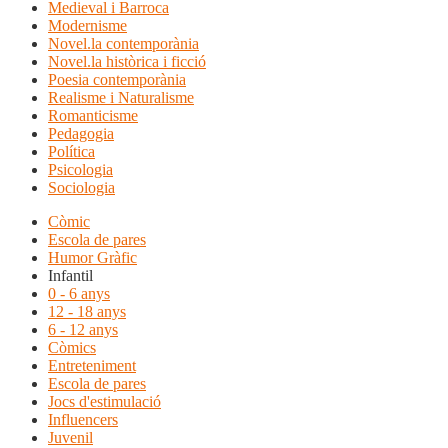
Medieval i Barroca
Modernisme
Novel.la contemporània
Novel.la històrica i ficció
Poesia contemporània
Realisme i Naturalisme
Romanticisme
Pedagogia
Política
Psicologia
Sociologia
Còmic
Escola de pares
Humor Gràfic
Infantil
0 - 6 anys
12 - 18 anys
6 - 12 anys
Còmics
Entreteniment
Escola de pares
Jocs d'estimulació
Influencers
Juvenil