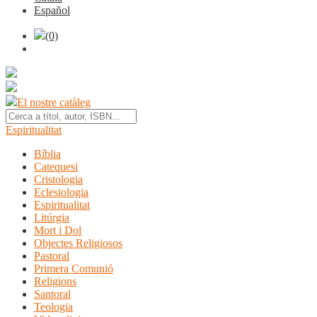
Español
(0)
El nostre catàleg
Espiritualitat
Bíblia
Catequesi
Cristologia
Eclesiologia
Espiritualitat
Litúrgia
Mort i Dol
Objectes Religiosos
Pastoral
Primera Comunió
Religions
Santoral
Teologia