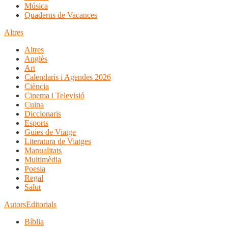
Música
Quaderns de Vacances
Altres
Altres
Anglès
Art
Calendaris i Agendes 2026
Ciència
Cinema i Televisió
Cuina
Diccionaris
Esports
Guies de Viatge
Literatura de Viatges
Manualitats
Multimèdia
Poesia
Regal
Salut
Autors
Editorials
Bíblia