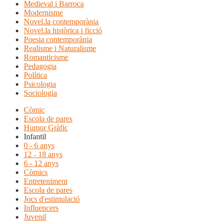
Medieval i Barroca
Modernisme
Novel.la contemporània
Novel.la històrica i ficció
Poesia contemporània
Realisme i Naturalisme
Romanticisme
Pedagogia
Política
Psicologia
Sociologia
Còmic
Escola de pares
Humor Gràfic
Infantil
0 - 6 anys
12 - 18 anys
6 - 12 anys
Còmics
Entreteniment
Escola de pares
Jocs d'estimulació
Influencers
Juvenil