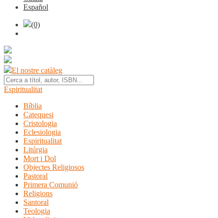
Español
(0)
El nostre catàleg
Espiritualitat
Bíblia
Catequesi
Cristologia
Eclesiologia
Espiritualitat
Litúrgia
Mort i Dol
Objectes Religiosos
Pastoral
Primera Comunió
Religions
Santoral
Teologia