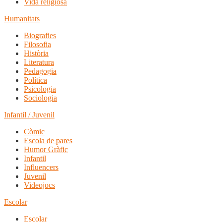
Vida religiosa
Humanitats
Biografies
Filosofia
Història
Literatura
Pedagogia
Política
Psicologia
Sociologia
Infantil / Juvenil
Còmic
Escola de pares
Humor Gràfic
Infantil
Influencers
Juvenil
Videojocs
Escolar
Escolar