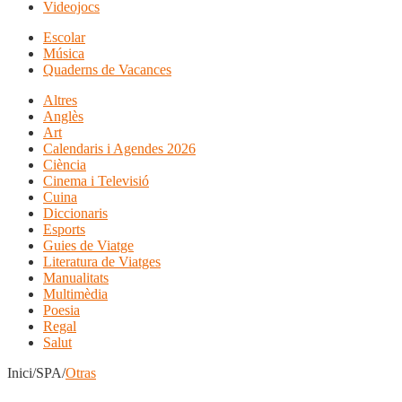
Videojocs
Escolar
Música
Quaderns de Vacances
Altres
Anglès
Art
Calendaris i Agendes 2026
Ciència
Cinema i Televisió
Cuina
Diccionaris
Esports
Guies de Viatge
Literatura de Viatges
Manualitats
Multimèdia
Poesia
Regal
Salut
Inici/SPA/
Otras