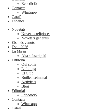
Ecoedició
Contacte
Whatsapp
Català
Español
Novetats
Novetats religioses
Novetats generals
Els més venuts
Estiu 2026
La Missa
Alta subscripció
Llibreria
Qui som?
La botiga
El Club
Butlletí setmanal
Activitats
Blog
Editorial
Ecoedició
Contacte
Whatsapp
Català