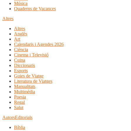
Música
Quaderns de Vacances
Altres
Altres
Anglès
Art
Calendaris i Agendes 2026
Ciència
Cinema i Televisió
Cuina
Diccionaris
Esports
Guies de Viatge
Literatura de Viatges
Manualitats
Multimèdia
Poesia
Regal
Salut
Autors
Editorials
Bíblia