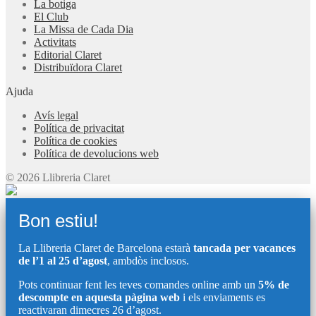
La botiga
El Club
La Missa de Cada Dia
Activitats
Editorial Claret
Distribuïdora Claret
Ajuda
Avís legal
Política de privacitat
Política de cookies
Política de devolucions web
© 2026 Llibreria Claret
Bon estiu!
La Llibreria Claret de Barcelona estarà
tancada per vacances
de l’1 al 25 d’agost
, ambdòs inclosos.
Pots continuar fent les teves comandes online amb un
5% de
descompte en aquesta pàgina web
i els enviaments es
reactivaran dimecres 26 d’agost.