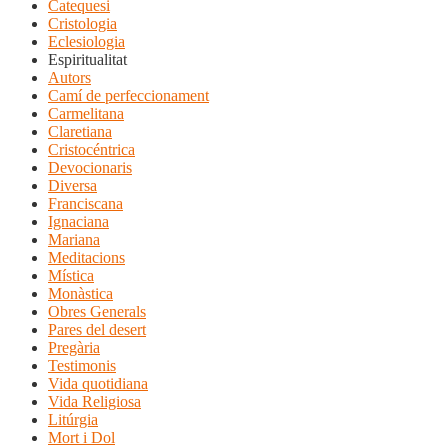
Catequesi
Cristologia
Eclesiologia
Espiritualitat
Autors
Camí de perfeccionament
Carmelitana
Claretiana
Cristocéntrica
Devocionaris
Diversa
Franciscana
Ignaciana
Mariana
Meditacions
Mística
Monàstica
Obres Generals
Pares del desert
Pregària
Testimonis
Vida quotidiana
Vida Religiosa
Litúrgia
Mort i Dol