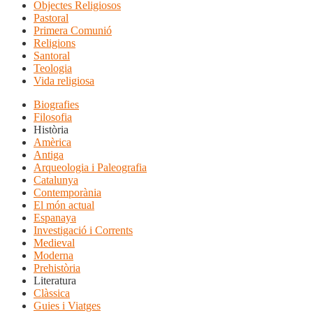
Objectes Religiosos
Pastoral
Primera Comunió
Religions
Santoral
Teologia
Vida religiosa
Biografies
Filosofia
Història
Amèrica
Antiga
Arqueologia i Paleografia
Catalunya
Contemporània
El món actual
Espanaya
Investigació i Corrents
Medieval
Moderna
Prehistòria
Literatura
Clàssica
Guies i Viatges