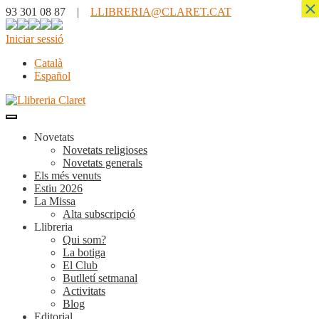
×
93 301 08 87 |
LLIBRERIA@CLARET.CAT
Iniciar sessió
Català
Español
Novetats
Novetats religioses
Novetats generals
Els més venuts
Estiu 2026
La Missa
Alta subscripció
Llibreria
Qui som?
La botiga
El Club
Butlletí setmanal
Activitats
Blog
Editorial