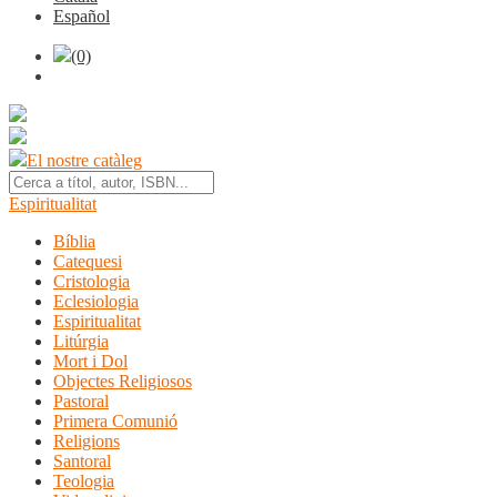
Español
(0)
El nostre catàleg
Espiritualitat
Bíblia
Catequesi
Cristologia
Eclesiologia
Espiritualitat
Litúrgia
Mort i Dol
Objectes Religiosos
Pastoral
Primera Comunió
Religions
Santoral
Teologia