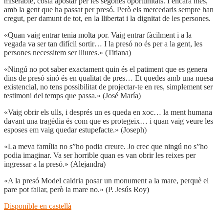
miserable, costa apostar per les segones oportunitats. I encara més,
amb la gent que ha passat per presó. Però els mercedaris sempre han
cregut, per damunt de tot, en la llibertat i la dignitat de les persones.
«Quan vaig entrar tenia molta por. Vaig entrar fàcilment i a la
vegada va ser tan difícil sortir… I la presó no és per a la gent, les
persones necessitem ser lliures.» (Titiana)
«Ningú no pot saber exactament quin és el patiment que es genera
dins de presó sinó és en qualitat de pres… Et quedes amb una nuesa
existencial, no tens possibilitat de projectar-te en res, simplement ser
testimoni del temps que passa.» (José María)
«Vaig obrir els ulls, i després un es queda en xoc… la ment humana
davant una tragèdia és com que es protegeix… i quan vaig veure les
esposes em vaig quedar estupefacte.» (Joseph)
«La meva família no s”ho podia creure. Jo crec que ningú no s”ho
podia imaginar. Va ser horrible quan es van obrir les reixes per
ingressar a la presó.» (Alejandra)
«A la presó Model caldria posar un monument a la mare, perquè el
pare pot fallar, però la mare no.» (P. Jesús Roy)
Disponible en castellà