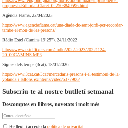
https://www.religiondigital.org/libros/oportunidades-prisioneros-
propuesta-Editorial-Claret_0_2503849596.html
Agència Flama, 22/04/2023
https://www.agenciaflama.cat/una-diada-de-sant-jordi-per-recordar-
tambe-el-mon-de-les-presons/
Ràdio Estel (Camins 19’25”), 24/11/2022
https://www.estelfitxers.com/audio/2022-2023/20221124-
20_00CAMINS.MP3
Signes dels temps (3cat), 18/01/2026
https://www.3cat.cat/3cat/mercedaris-presons-i-el-testimoni-de-la-
yolanda-i-lalfons-exinterns/video/6377906/
Subscriu-te al nostre butlletí setmanal
Descomptes en llibres, novetats i molt més
He llegit i accepto la
política de privacitat