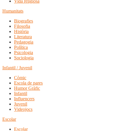
Vida religiosa
Humanitats
Biografies
Filosofia
Història
Literatura
Pedagogia
Política
Psicologia
Sociologia
Infantil / Juvenil
Còmic
Escola de pares
Humor Gràfic
Infantil
Influencers
Juvenil
Videojocs
Escolar
Escolar