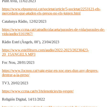
Punt Avui, 11/02/2023
https://www.elpuntavui.cat/societat/article/5-societat/2253121-els-
mercedaris-que-ajuden-els-presos-no-els-jutgen.html
Catalunya Ràdio, 12/02/2023
https://www.ccma.cat/catradio/alacarta/paraules-de-vida/paraules-de-
vida/audio/1161967/
Ràdio Estel (Àngels, 00′), 23/04/2023
https://www.estelfitxers.com/audio/2022-2023/20230423-
20_15ANGELS.MP3
Foc Nou, 28/01/2023
https://www.focnou.cat/vaig-estar-en-xoc-mes-dun-any-despres-
dentrar-a-la-preso/
TV3, 20/02/2023
https://www.ccma.cat/tv3/telenoticies/tn-vespre/
Religión Digital, 14/11/2022