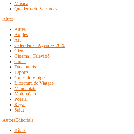
Música
Quaderns de Vacances
Altres
Altres
Anglès
Art
Calendaris i Agendes 2026
Ciència
Cinema i Televisió
Cuina
Diccionaris
Esports
Guies de Viatge
Literatura de Viatges
Manualitats
Multimèdia
Poesia
Regal
Salut
Autors
Editorials
Bíblia