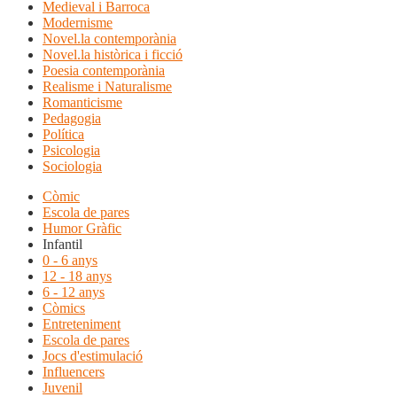
Medieval i Barroca
Modernisme
Novel.la contemporània
Novel.la històrica i ficció
Poesia contemporània
Realisme i Naturalisme
Romanticisme
Pedagogia
Política
Psicologia
Sociologia
Còmic
Escola de pares
Humor Gràfic
Infantil
0 - 6 anys
12 - 18 anys
6 - 12 anys
Còmics
Entreteniment
Escola de pares
Jocs d'estimulació
Influencers
Juvenil