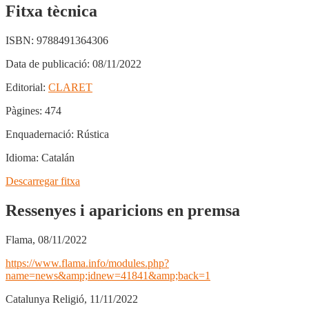
Fitxa tècnica
ISBN:
9788491364306
Data de publicació:
08/11/2022
Editorial:
CLARET
Pàgines:
474
Enquadernació:
Rústica
Idioma:
Catalán
Descarregar fitxa
Ressenyes i aparicions en premsa
Flama, 08/11/2022
https://www.flama.info/modules.php?
name=news&amp;idnew=41841&amp;back=1
Catalunya Religió, 11/11/2022