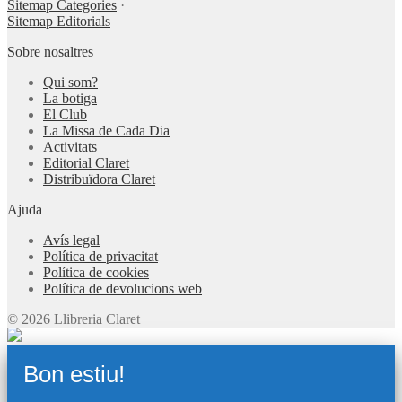
Sitemap Categories
·
Sitemap Editorials
Sobre nosaltres
Qui som?
La botiga
El Club
La Missa de Cada Dia
Activitats
Editorial Claret
Distribuïdora Claret
Ajuda
Avís legal
Política de privacitat
Política de cookies
Política de devolucions web
© 2026 Llibreria Claret
Bon estiu!