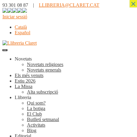
×
93 301 08 87 |
LLIBRERIA@CLARET.CAT
Iniciar sessió
Català
Español
Novetats
Novetats religioses
Novetats generals
Els més venuts
Estiu 2026
La Missa
Alta subscripció
Llibreria
Qui som?
La botiga
El Club
Butlletí setmanal
Activitats
Blog
Editorial