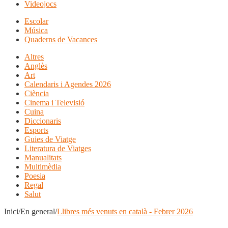
Videojocs
Escolar
Música
Quaderns de Vacances
Altres
Anglès
Art
Calendaris i Agendes 2026
Ciència
Cinema i Televisió
Cuina
Diccionaris
Esports
Guies de Viatge
Literatura de Viatges
Manualitats
Multimèdia
Poesia
Regal
Salut
Inici/En general/
Llibres més venuts en català - Febrer 2026