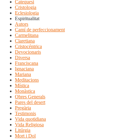
Catequesi
Cristologia
Eclesiologia
Espiritualitat
Autors
Camí de perfeccionament
Carmelitana
Claretiana
Cristocéntrica
Devocionaris
Diversa
Franciscana
Ignaciana
Mariana
Meditacions
Mística
Monàstica
Obres Generals
Pares del desert
Pregària
Testimonis
Vida quotidiana
Vida Religiosa
Litúrgia
Mort i Dol