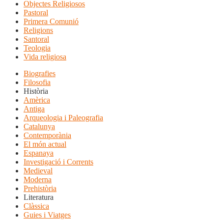
Objectes Religiosos
Pastoral
Primera Comunió
Religions
Santoral
Teologia
Vida religiosa
Biografies
Filosofia
Història
Amèrica
Antiga
Arqueologia i Paleografia
Catalunya
Contemporània
El món actual
Espanaya
Investigació i Corrents
Medieval
Moderna
Prehistòria
Literatura
Clàssica
Guies i Viatges