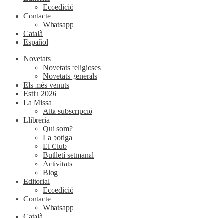
Ecoedició
Contacte
Whatsapp
Català
Español
Novetats
Novetats religioses
Novetats generals
Els més venuts
Estiu 2026
La Missa
Alta subscripció
Llibreria
Qui som?
La botiga
El Club
Butlletí setmanal
Activitats
Blog
Editorial
Ecoedició
Contacte
Whatsapp
Català