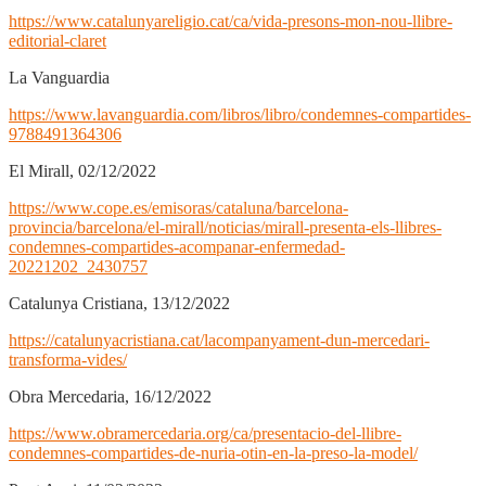
https://www.catalunyareligio.cat/ca/vida-presons-mon-nou-llibre-
editorial-claret
La Vanguardia
https://www.lavanguardia.com/libros/libro/condemnes-compartides-
9788491364306
El Mirall, 02/12/2022
https://www.cope.es/emisoras/cataluna/barcelona-
provincia/barcelona/el-mirall/noticias/mirall-presenta-els-llibres-
condemnes-compartides-acompanar-enfermedad-
20221202_2430757
Catalunya Cristiana, 13/12/2022
https://catalunyacristiana.cat/lacompanyament-dun-mercedari-
transforma-vides/
Obra Mercedaria, 16/12/2022
https://www.obramercedaria.org/ca/presentacio-del-llibre-
condemnes-compartides-de-nuria-otin-en-la-preso-la-model/