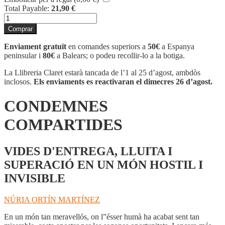
Total Payable:
21,90
€
quantitat
de
Comprar
CONDEMNES
COMPARTIDES
Enviament gratuït
en comandes superiors a
50€
a Espanya
peninsular i
80€
a Balears; o podeu recollir-lo a la botiga.
La Llibreria Claret estarà tancada de l’1 al 25 d’agost, ambdòs
inclosos.
Els enviaments es reactivaran el dimecres 26 d’agost.
CONDEMNES
COMPARTIDES
VIDES D'ENTREGA, LLUITA I
SUPERACIÓ EN UN MÓN HOSTIL I
INVISIBLE
NÚRIA ORTÍN MARTÍNEZ
En un món tan meravellós, on l”ésser humà ha acabat sent tan