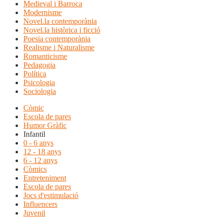
Medieval i Barroca
Modernisme
Novel.la contemporània
Novel.la històrica i ficció
Poesia contemporània
Realisme i Naturalisme
Romanticisme
Pedagogia
Política
Psicologia
Sociologia
Còmic
Escola de pares
Humor Gràfic
Infantil
0 - 6 anys
12 - 18 anys
6 - 12 anys
Còmics
Entreteniment
Escola de pares
Jocs d'estimulació
Influencers
Juvenil