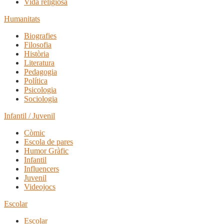
Vida religiosa
Humanitats
Biografies
Filosofia
Història
Literatura
Pedagogia
Política
Psicologia
Sociologia
Infantil / Juvenil
Còmic
Escola de pares
Humor Gràfic
Infantil
Influencers
Juvenil
Videojocs
Escolar
Escolar