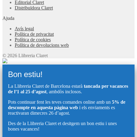
Editorial Claret
Distribuïdora Claret
Ajuda
Avís legal
Política de privacitat
Política de cookies
Política de devolucions web
© 2026 Llibreria Claret
Bon estiu!
La Llibreria Claret de Barcelona estarà
tancada per vacances
de l’1 al 25 d’agost
, ambdòs inclosos.
Pots continuar fent les teves comandes online amb un
5% de
descompte en aquesta pàgina web
i els enviaments es
reactivaran dimecres 26 d’agost.
Des de la Llibreria Claret et desitgem un bon estiu i unes
bones vacances!