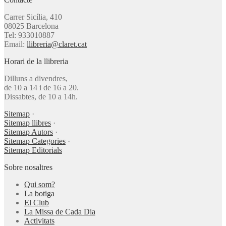
Carrer Sicília, 410
08025 Barcelona
Tel: 933010887
Email:
llibreria@claret.cat
Horari de la llibreria
Dilluns a divendres,
de 10 a 14 i de 16 a 20.
Dissabtes, de 10 a 14h.
Sitemap
·
Sitemap llibres
·
Sitemap Autors
·
Sitemap Categories
·
Sitemap Editorials
Sobre nosaltres
Qui som?
La botiga
El Club
La Missa de Cada Dia
Activitats