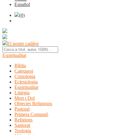
Español
(0)
El nostre catàleg
Espiritualitat
Bíblia
Catequesi
Cristologia
Eclesiologia
Espiritualitat
Litúrgia
Mort i Dol
Objectes Religiosos
Pastoral
Primera Comunió
Religions
Santoral
Teologia