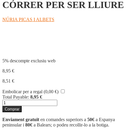
CÓRRER PER SER LLIURE
NÚRIA PICAS I ALBETS
Compartir
5% descompte exclusiu web
8,95
€
8,51
€
Embolicar per a regal (
0,00
€
)
Total Payable:
8,95
€
quantitat
de
Comprar
CÓRRER
PER
Enviament gratuït
en comandes superiors a
50€
a Espanya
SER
peninsular i
80€
a Balears; o podeu recollir-lo a la botiga.
LLIURE