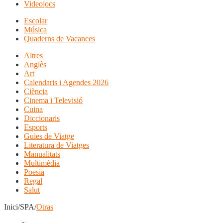
Videojocs
Escolar
Música
Quaderns de Vacances
Altres
Anglès
Art
Calendaris i Agendes 2026
Ciència
Cinema i Televisió
Cuina
Diccionaris
Esports
Guies de Viatge
Literatura de Viatges
Manualitats
Multimèdia
Poesia
Regal
Salut
Inici/SPA/
Otras