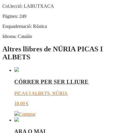
Col.lecció:
LABUTXACA
Pàgines:
249
Enquadernació:
Rústica
Idioma:
Catalán
Altres llibres de NÚRIA PICAS I
ALBETS
CÓRRER PER SER LLIURE
PICAS I ALBETS, NÚRIA
18,00
€
Comprar
ARA O MAI