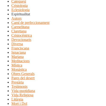
Catequesi
Cristologia
Eclesiologia
Espiritualitat
Autors
Camí de perfeccionament
Carmelitana
Claretiana
Cristocéntrica
Devocionaris
Diversa
Franciscana
Ignaciana
Mariana
Meditacions
Mística
Monàstica
Obres Generals
Pares del desert
Pregària
Testimonis
Vida quotidiana
Vida Religiosa
Litúrgia
Mort i Dol