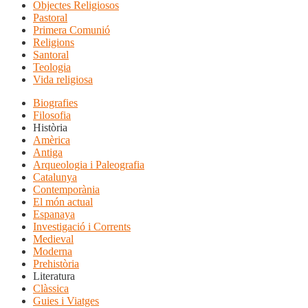
Objectes Religiosos
Pastoral
Primera Comunió
Religions
Santoral
Teologia
Vida religiosa
Biografies
Filosofia
Història
Amèrica
Antiga
Arqueologia i Paleografia
Catalunya
Contemporània
El món actual
Espanaya
Investigació i Corrents
Medieval
Moderna
Prehistòria
Literatura
Clàssica
Guies i Viatges