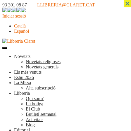
×
93 301 08 87 |
LLIBRERIA@CLARET.CAT
Iniciar sessió
Català
Español
Novetats
Novetats religioses
Novetats generals
Els més venuts
Estiu 2026
La Missa
Alta subscripció
Llibreria
Qui som?
La botiga
El Club
Butlletí setmanal
Activitats
Blog
Editorial