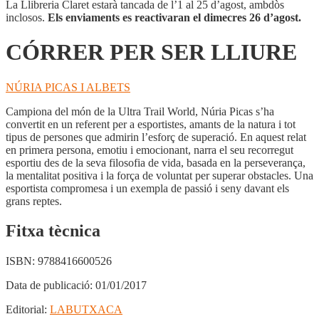
La Llibreria Claret estarà tancada de l’1 al 25 d’agost, ambdòs
inclosos.
Els enviaments es reactivaran el dimecres 26 d’agost.
CÓRRER PER SER LLIURE
NÚRIA PICAS I ALBETS
Campiona del món de la Ultra Trail World, Núria Picas s’ha
convertit en un referent per a esportistes, amants de la natura i tot
tipus de persones que admirin l’esforç de superació. En aquest relat
en primera persona, emotiu i emocionant, narra el seu recorregut
esportiu des de la seva filosofia de vida, basada en la perseverança,
la mentalitat positiva i la força de voluntat per superar obstacles. Una
esportista compromesa i un exempla de passió i seny davant els
grans reptes.
Fitxa tècnica
ISBN:
9788416600526
Data de publicació:
01/01/2017
Editorial:
LABUTXACA