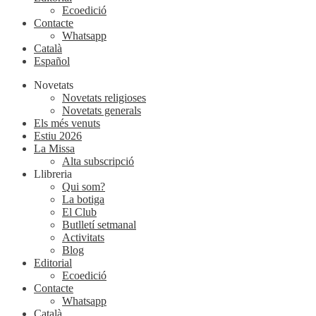
Ecoedició
Contacte
Whatsapp
Català
Español
Novetats
Novetats religioses
Novetats generals
Els més venuts
Estiu 2026
La Missa
Alta subscripció
Llibreria
Qui som?
La botiga
El Club
Butlletí setmanal
Activitats
Blog
Editorial
Ecoedició
Contacte
Whatsapp
Català