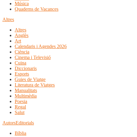
Música
Quaderns de Vacances
Altres
Altres
Anglès
Art
Calendaris i Agendes 2026
Ciència
Cinema i Televisió
Cuina
Diccionaris
Esports
Guies de Viatge
Literatura de Viatges
Manualitats
Multimèdia
Poesia
Regal
Salut
Autors
Editorials
Bíblia