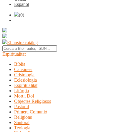
Español
(0)
El nostre catàleg
Espiritualitat
Bíblia
Catequesi
Cristologia
Eclesiologia
Espiritualitat
Litúrgia
Mort i Dol
Objectes Religiosos
Pastoral
Primera Comunió
Religions
Santoral
Teologia