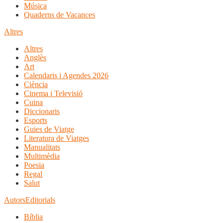
Música
Quaderns de Vacances
Altres
Altres
Anglès
Art
Calendaris i Agendes 2026
Ciència
Cinema i Televisió
Cuina
Diccionaris
Esports
Guies de Viatge
Literatura de Viatges
Manualitats
Multimèdia
Poesia
Regal
Salut
Autors
Editorials
Bíblia