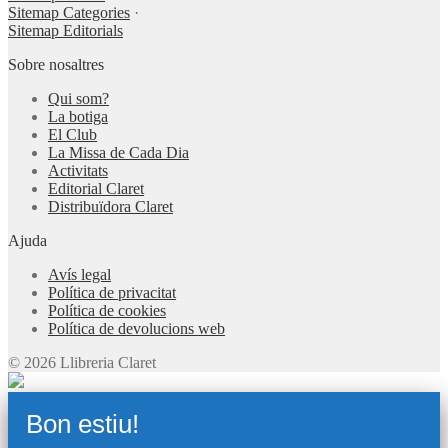
Sitemap Categories
·
Sitemap Editorials
Sobre nosaltres
Qui som?
La botiga
El Club
La Missa de Cada Dia
Activitats
Editorial Claret
Distribuïdora Claret
Ajuda
Avís legal
Política de privacitat
Política de cookies
Política de devolucions web
© 2026 Llibreria Claret
Bon estiu!