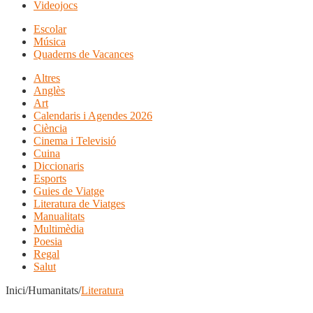
Videojocs
Escolar
Música
Quaderns de Vacances
Altres
Anglès
Art
Calendaris i Agendes 2026
Ciència
Cinema i Televisió
Cuina
Diccionaris
Esports
Guies de Viatge
Literatura de Viatges
Manualitats
Multimèdia
Poesia
Regal
Salut
Inici/Humanitats/
Literatura