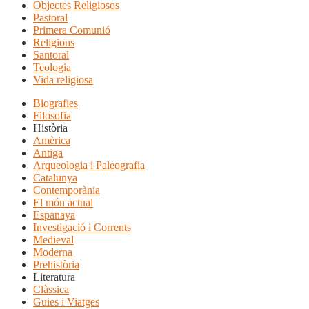
Objectes Religiosos
Pastoral
Primera Comunió
Religions
Santoral
Teologia
Vida religiosa
Biografies
Filosofia
Història
Amèrica
Antiga
Arqueologia i Paleografia
Catalunya
Contemporània
El món actual
Espanaya
Investigació i Corrents
Medieval
Moderna
Prehistòria
Literatura
Clàssica
Guies i Viatges