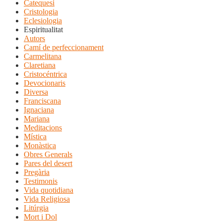
Catequesi
Cristologia
Eclesiologia
Espiritualitat
Autors
Camí de perfeccionament
Carmelitana
Claretiana
Cristocéntrica
Devocionaris
Diversa
Franciscana
Ignaciana
Mariana
Meditacions
Mística
Monàstica
Obres Generals
Pares del desert
Pregària
Testimonis
Vida quotidiana
Vida Religiosa
Litúrgia
Mort i Dol