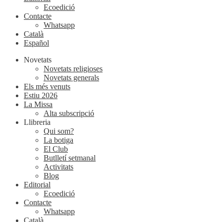
Ecoedició
Contacte
Whatsapp
Català
Español
Novetats
Novetats religioses
Novetats generals
Els més venuts
Estiu 2026
La Missa
Alta subscripció
Llibreria
Qui som?
La botiga
El Club
Butlletí setmanal
Activitats
Blog
Editorial
Ecoedició
Contacte
Whatsapp
Català