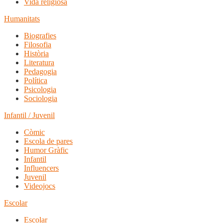
Vida religiosa
Humanitats
Biografies
Filosofia
Història
Literatura
Pedagogia
Política
Psicologia
Sociologia
Infantil / Juvenil
Còmic
Escola de pares
Humor Gràfic
Infantil
Influencers
Juvenil
Videojocs
Escolar
Escolar