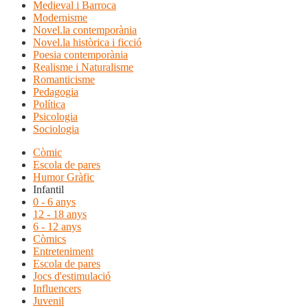
Medieval i Barroca
Modernisme
Novel.la contemporània
Novel.la històrica i ficció
Poesia contemporània
Realisme i Naturalisme
Romanticisme
Pedagogia
Política
Psicologia
Sociologia
Còmic
Escola de pares
Humor Gràfic
Infantil
0 - 6 anys
12 - 18 anys
6 - 12 anys
Còmics
Entreteniment
Escola de pares
Jocs d'estimulació
Influencers
Juvenil