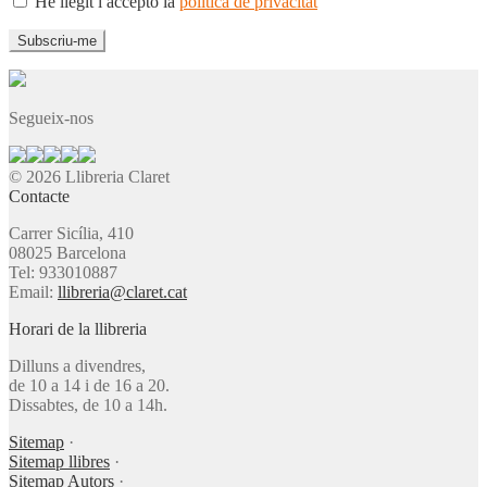
He llegit i accepto la
política de privacitat
Segueix-nos
© 2026 Llibreria Claret
Contacte
Carrer Sicília, 410
08025 Barcelona
Tel: 933010887
Email:
llibreria@claret.cat
Horari de la llibreria
Dilluns a divendres,
de 10 a 14 i de 16 a 20.
Dissabtes, de 10 a 14h.
Sitemap
·
Sitemap llibres
·
Sitemap Autors
·