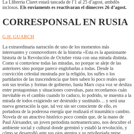
La Llibreria Claret estarà tancada de l’1 al 25 d’agost, ambdòs
inclosos.
Els enviaments es reactivaran el dimecres 26 d’agost.
CORRESPONSAL EN RUSIA
G.H. GUARCH
La extraordinaria narración de uno de los momentos más
interesantes y conmovedores de la historia «Esta es la apasionante
historia de la Revolución de Octubre vista con una mirada distinta.
Como si contuviese todas las miradas, no porque se aleje de las
anteriores sino porque parece englobarlas a todas. Desde la
convicción celestial mostrada por la religión, los sufíes o los
partidarios de las trascendencia que bien saben lo poco reales que
son sus teorías y formas de gobierno, hasta Marx cuya voz se desliza
entre protagonistas y situaciones convulsas, para recordarnos cuán
inevitable es el cambio cuando lo caduco, lo podrido, se muestra a la
mirada de todos exigiendo ser destruido y sustituido… y será una
nueva generación la que, tal vez sin ser consciente de ello, es
portadora de la poderosa energía que realizará el traumático cambio.
Novela de un atractivo histórico poco común que, de la mano de
Paul Alexander, un joven periodista norteamericano, nos descubre el
ambiente social y cultural donde germinó y estalló la revolución, y
cómo se desarrolló ante sus ojos atentos y su privilegiada prese