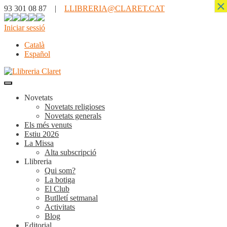
×
93 301 08 87 |
LLIBRERIA@CLARET.CAT
Iniciar sessió
Català
Español
Novetats
Novetats religioses
Novetats generals
Els més venuts
Estiu 2026
La Missa
Alta subscripció
Llibreria
Qui som?
La botiga
El Club
Butlletí setmanal
Activitats
Blog
Editorial