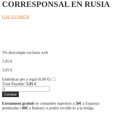
CORRESPONSAL EN RUSIA
G.H. GUARCH
Compartir
5% descompte exclusiu web
5,95
€
5,65
€
Embolicar per a regal (
0,00
€
)
Total Payable:
5,95
€
quantitat
de
Comprar
CORRESPONSAL
EN
Enviament gratuït
en comandes superiors a
50€
a Espanya
RUSIA
peninsular i
80€
a Balears; o podeu recollir-lo a la botiga.