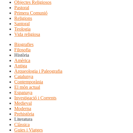
Objectes Religiosos
Pastoral
Primera Comunió
Religions
Santoral
Teologia
Vida religiosa
Biografies
Filosofia
Història
Amèrica
Antiga
Arqueologia i Paleografia
Catalunya
Contemporània
El món actual
Espanaya
Investigació i Corrents
Medieval
Moderna
Prehistòria
Literatura
Clàssica
Guies i Viatges