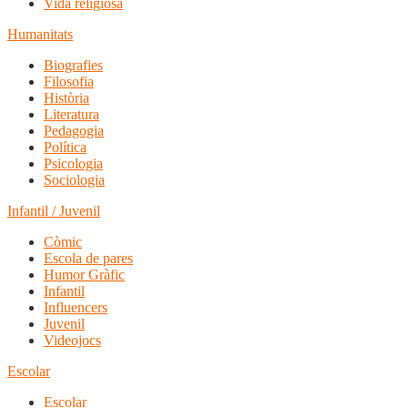
Vida religiosa
Humanitats
Biografies
Filosofia
Història
Literatura
Pedagogia
Política
Psicologia
Sociologia
Infantil / Juvenil
Còmic
Escola de pares
Humor Gràfic
Infantil
Influencers
Juvenil
Videojocs
Escolar
Escolar