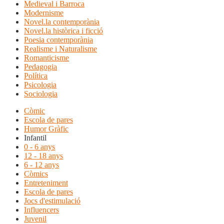
Medieval i Barroca
Modernisme
Novel.la contemporània
Novel.la històrica i ficció
Poesia contemporània
Realisme i Naturalisme
Romanticisme
Pedagogia
Política
Psicologia
Sociologia
Còmic
Escola de pares
Humor Gràfic
Infantil
0 - 6 anys
12 - 18 anys
6 - 12 anys
Còmics
Entreteniment
Escola de pares
Jocs d'estimulació
Influencers
Juvenil