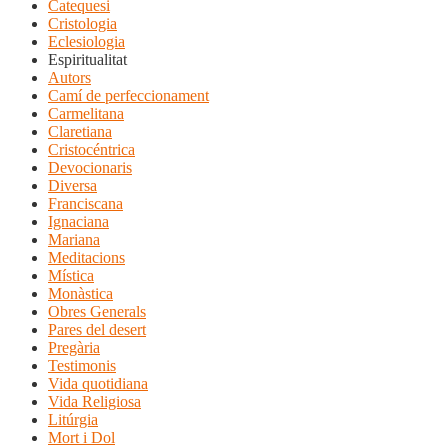
Catequesi
Cristologia
Eclesiologia
Espiritualitat
Autors
Camí de perfeccionament
Carmelitana
Claretiana
Cristocéntrica
Devocionaris
Diversa
Franciscana
Ignaciana
Mariana
Meditacions
Mística
Monàstica
Obres Generals
Pares del desert
Pregària
Testimonis
Vida quotidiana
Vida Religiosa
Litúrgia
Mort i Dol