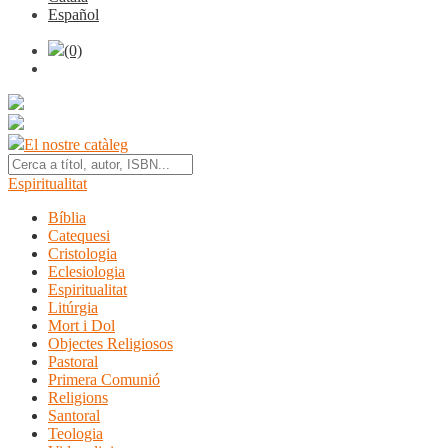
Español
(0)
El nostre catàleg
Espiritualitat
Bíblia
Catequesi
Cristologia
Eclesiologia
Espiritualitat
Litúrgia
Mort i Dol
Objectes Religiosos
Pastoral
Primera Comunió
Religions
Santoral
Teologia