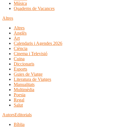
Música
Quaderns de Vacances
Altres
Altres
Anglès
Art
Calendaris i Agendes 2026
Ciència
Cinema i Televisió
Cuina
Diccionaris
Esports
Guies de Viatge
Literatura de Viatges
Manualitats
Multimèdia
Poesia
Regal
Salut
Autors
Editorials
Bíblia