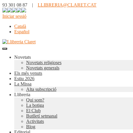
93 301 08 87 |
LLIBRERIA@CLARET.CAT
Iniciar sessió
Català
Español
Novetats
Novetats religioses
Novetats generals
Els més venuts
Estiu 2026
La Missa
Alta subscripció
Llibreria
Qui som?
La botiga
El Club
Butlletí setmanal
Activitats
Blog
Editorial