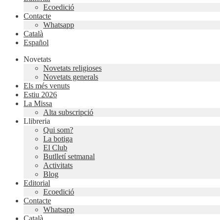
Ecoedició
Contacte
Whatsapp
Català
Español
Novetats
Novetats religioses
Novetats generals
Els més venuts
Estiu 2026
La Missa
Alta subscripció
Llibreria
Qui som?
La botiga
El Club
Butlletí setmanal
Activitats
Blog
Editorial
Ecoedició
Contacte
Whatsapp
Català